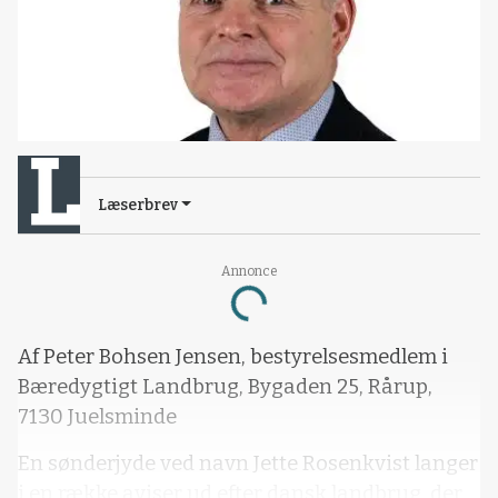
Læserbrev
Annonce
Loading...
Af Peter Bohsen Jensen, bestyrelsesmedlem i
Bæredygtigt Landbrug, Bygaden 25, Rårup,
7130 Juelsminde
En sønderjyde ved navn Jette Rosenkvist langer
i en række aviser ud efter dansk landbrug, der