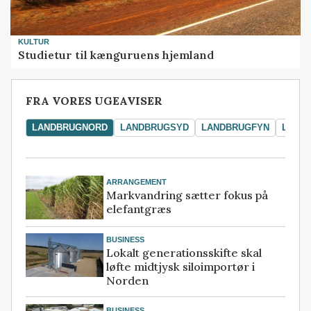
KULTUR
Studietur til kænguruens hjemland
FRA VORES UGEAVISER
LANDBRUGNORD
LANDBRUGSYD
LANDBRUGFYN
LAND
ARRANGEMENT
Markvandring sætter fokus på
elefantgræs
BUSINESS
Lokalt generationsskifte skal
løfte midtjysk siloimportør i
Norden
BUSINESS