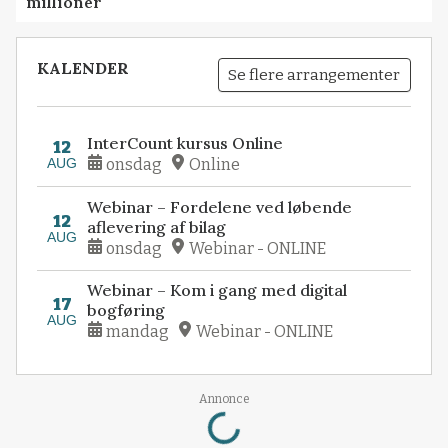
millioner
KALENDER
Se flere arrangementer
InterCount kursus Online
12
AUG
onsdag
Online
Webinar – Fordelene ved løbende
12
aflevering af bilag
AUG
onsdag
Webinar - ONLINE
Webinar – Kom i gang med digital
17
bogføring
AUG
mandag
Webinar - ONLINE
Loading...
Annonce