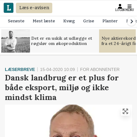
Læs e-avisen
LOGIN
MENU
Seneste
Mest læste
Kvæg
Grise
Planter
Mask
Det er en uskik at udlægge et
Nye aktierekorde
røgslør om økoproduktion
fra et 24-årigt f
LÆSERBREVE
15-04-2020 10:09
FOR ABONNENTER
Dansk landbrug er et plus for
både eksport, miljø og ikke
mindst klima