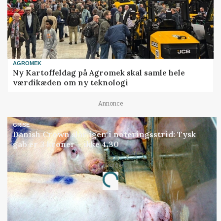
AGROMEK
Ny Kartoffeldag på Agromek skal samle hele
værdikæden om ny teknologi
Annonce
GRISE
Danish Crown slår igen i noteringsstrid: Tysk
gab er 3 kroner – ikke 4,30
Annonce
Loading...