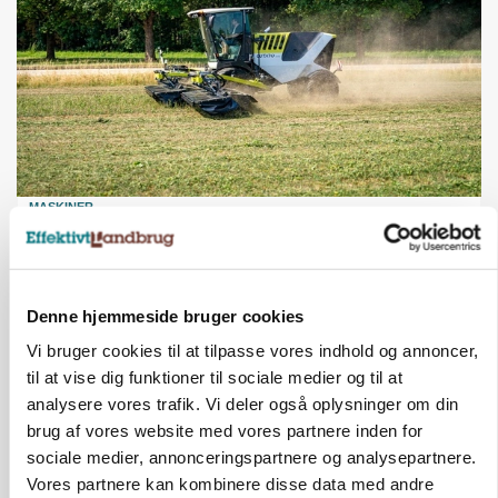
MASKINER
Forserie til selvkørende skårlægger afprøves i år
Annonce
Denne hjemmeside bruger cookies
ARRANGEMENT
Markvandring sætter fokus på elefantgræs
Vi bruger cookies til at tilpasse vores indhold og annoncer,
Loading...
til at vise dig funktioner til sociale medier og til at
Annonce
analysere vores trafik. Vi deler også oplysninger om din
brug af vores website med vores partnere inden for
sociale medier, annonceringspartnere og analysepartnere.
Vores partnere kan kombinere disse data med andre