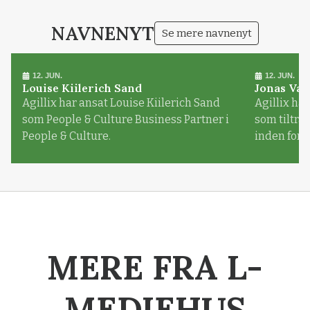
NAVNENYT
Se mere navnenyt
12. JUN.
12. JUN.
Louise Kiilerich Sand
Jonas Val
Agillix har ansat Louise Kiilerich Sand
Agillix har
som People & Culture Business Partner i
som tiltr
People & Culture.
inden for
MERE FRA L-
MEDIEHUS