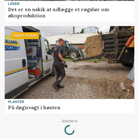
LEDER
Det er en uskik at udlægge et røgslør om
økoproduktion
HØST-TOUR
PLANTER
På døgnvagt i høsten
Loading...
Annonce