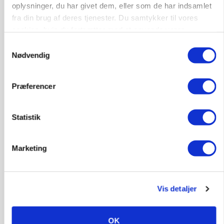
oplysninger, du har givet dem, eller som de har indsamlet
fra din brug af deres tjenester. Du samtykker til vores
cookies, hvis du fortsætter med at anvende vores
hjemmeside.
Samtykkevalg
Nødvendig
Præferencer
MARKED
Grisenoteringen står stille
Statistik
Marketing
Vis detaljer
OK