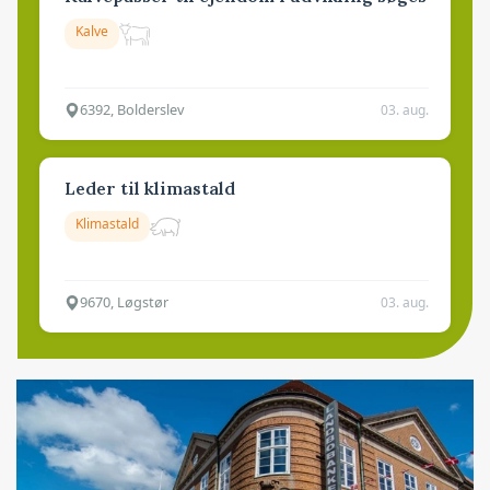
Kalve
6392, Bolderslev
03. aug.
Leder til klimastald
Klimastald
9670, Løgstør
03. aug.