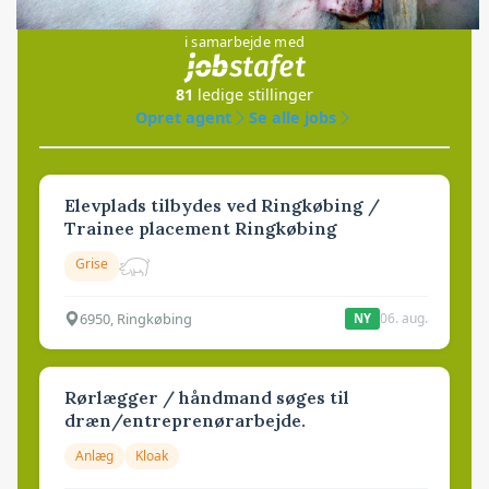
Jobs
i samarbejde med
81
ledige stillinger
Opret agent
Se alle jobs
Elevplads tilbydes ved Ringkøbing /
Trainee placement Ringkøbing
Grise
6950, Ringkøbing
06. aug.
NY
Rørlægger / håndmand søges til
dræn/entreprenørarbejde.
Anlæg
Kloak