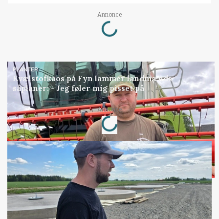
Loading...
Annonce
PLANTER
Kvælstofkaos på Fyn lammer landmænds
såplaner: - Jeg føler mig pisset på
Loading...
Annonce