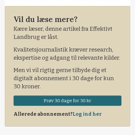
ifølge hendes indlæg skulle være skyld i stort
set alle verdens ulykker. Især er det – må vi
Vil du læse mere?
forstå – miljøet og den manglende (!) eksport,
Kære læser, denne artikel fra Effektivt
der er problemet…
Landbrug er låst.
Kvalitetsjournalistik kræver research,
ekspertise og adgang til relevante kilder.
Men vi vil rigtig gerne tilbyde dig et
digitalt abonnement i 30 dage for kun
30 kroner.
Prøv 30 dage for 30 kr
Allerede abonnement?
Log ind her