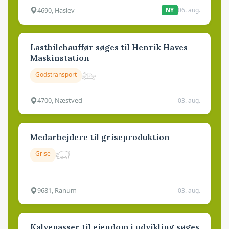
4690, Haslev
06. aug.
NY
Lastbilchauffør søges til Henrik Haves
Maskinstation
Godstransport
4700, Næstved
03. aug.
Medarbejdere til griseproduktion
Grise
9681, Ranum
03. aug.
Kalvepasser til ejendom i udvikling søges