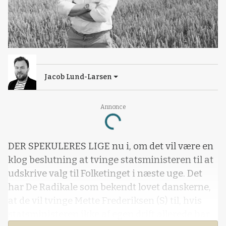
Jacob Lund-Larsen
Annonce
Loading...
DER SPEKULERES LIGE nu i, om det vil være en
klog beslutning at tvinge statsministeren til at
udskrive valg til Folketinget i næste uge. Det
har De Radikale som bekendt lovet danskerne,
at de vil tvinge Mette Frederiksen (S) til, hvis
statsministeren ikke af egen drift allerede har