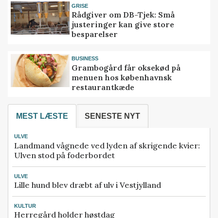
GRISE
Rådgiver om DB-Tjek: Små
justeringer kan give store
besparelser
BUSINESS
Grambogård får oksekød på
menuen hos københavnsk
restaurantkæde
MEST LÆSTE
SENESTE NYT
ULVE
Landmand vågnede ved lyden af skrigende kvier:
Ulven stod på foderbordet
ULVE
Lille hund blev dræbt af ulv i Vestjylland
KULTUR
Herregård holder høstdag