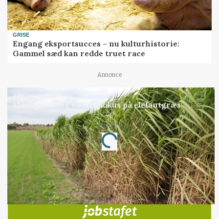
GRISE
Engang eksportsucces – nu kulturhistorie:
Gammel sæd kan redde truet race
Annonce
ARRANGEMENT
Markvandring sætter fokus på elefantgræs
Annonce
Loading...
Jobs
i samarbejde med