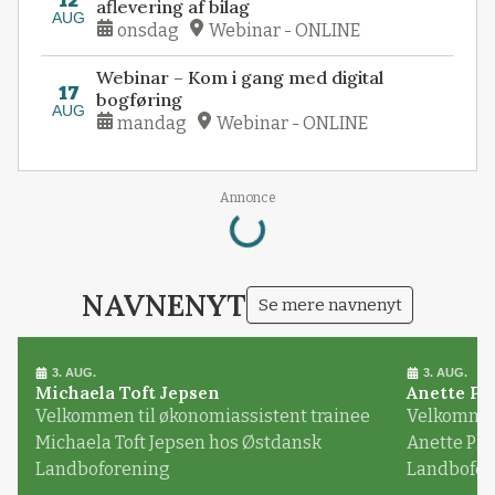
12
aflevering af bilag
AUG
onsdag
Webinar - ONLINE
Webinar – Kom i gang med digital
17
bogføring
AUG
mandag
Webinar - ONLINE
Loading...
Annonce
NAVNENYT
Se mere navnenyt
3. AUG.
3. AUG.
Michaela Toft Jepsen
Anette Pl
Velkommen til økonomiassistent trainee
Velkommen 
Michaela Toft Jepsen hos Østdansk
Anette Pl
Landboforening
Landbofor