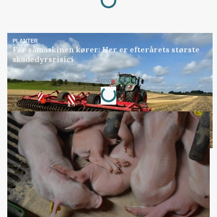
PLANTER
Før såmaskinen kører: Her er efterårets største
skadedyrsrisici
Loading...
Annonce