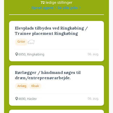
72
ledige stillinger
Opret agent
Se alle jobs
Elevplads tilbydes ved Ringkøbing /
Trainee placement Ringkøbing
Grise
6950, Ringkøbing
06. aug.
Rørlægger / håndmand søges til
dræn/entreprenørarbejde.
Anlæg
Kloak
4690, Haslev
06. aug.