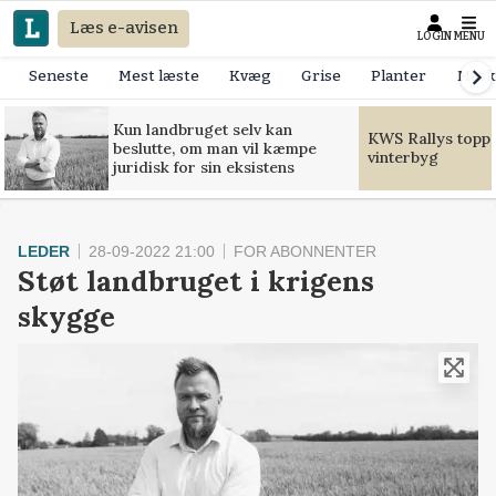
Læs e-avisen
LOGIN
MENU
Seneste
Mest læste
Kvæg
Grise
Planter
Mask
Kun landbruget selv kan
KWS Rallys toppe
beslutte, om man vil kæmpe
vinterbyg
juridisk for sin eksistens
LEDER
28-09-2022 21:00
FOR ABONNENTER
Støt landbruget i krigens
skygge