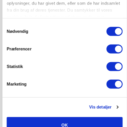
oplysninger, du har givet dem, eller som de har indsamlet
fra din brug af deres tjenester. Du samtykker til vores
cookies, hvis du fortsætter med at anvende vores
hjemmeside.
Samtykkevalg
Nødvendig
POLITIK
»Nu stopper I«: Landbrugsdebattør og
Præferencer
protestgruppe vil demonstrere mod ny
gødskningslov
Statistik
Marketing
Vis detaljer
OK