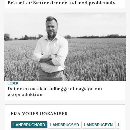
Bekræftet: Sætter droner ind mod problemulv
LEDER
Det er en uskik at udlægge et røgslør om
økoproduktion
FRA VORES UGEAVISER
LANDBRUGNORD
LANDBRUGSYD
LANDBRUGFYN
LAND