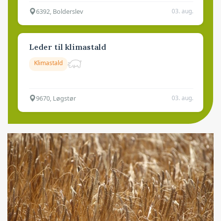
6392, Bolderslev
03. aug.
Leder til klimastald
Klimastald
9670, Løgstør
03. aug.