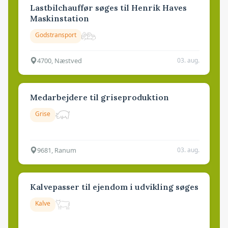
Lastbilchauffør søges til Henrik Haves
Maskinstation
Godstransport
4700, Næstved
03. aug.
Medarbejdere til griseproduktion
Grise
9681, Ranum
03. aug.
Kalvepasser til ejendom i udvikling søges
Kalve