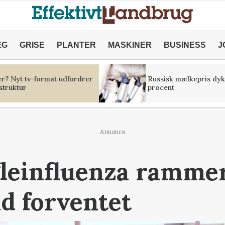
ÆG
GRISE
PLANTER
MASKINER
BUSINESS
J
er? Nyt tv-format udfordrer
Russisk mælkepris dyk
struktur
procent
Annonce
leinfluenza ramme
d forventet