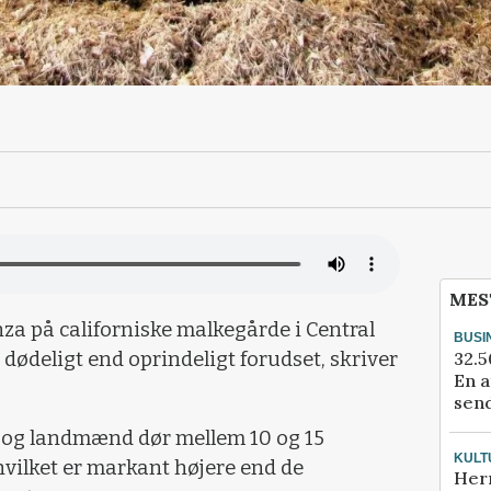
MES
a på californiske malkegårde i Central
BUSI
32.5
e dødeligt end oprindeligt forudset, skriver
En a
send
r og landmænd dør mellem 10 og 15
KULT
hvilket er markant højere end de
Her