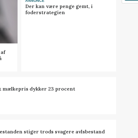
ANNONCE
Der kan være penge gemt, i
foderstrategien
af
å
k mælkepris dykker 23 procent
estanden stiger trods svagere avlsbestand