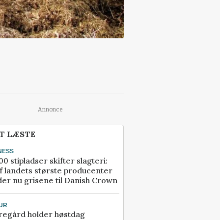
Annonce
T LÆSTE
NESS
00 stipladser skifter slagteri:
f landets største producenter
er nu grisene til Danish Crown
UR
regård holder høstdag