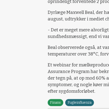
oprindeligt forventede 2 pro
Dyrlæge Maxwell Beal, der ha
august, udtrykker i mediet 
- Det er meget mere alvorli
sundhedsmæssigt, end vi var 
Beal observerede også, at v
temperaturer over 38°C, for
Et webinar for mælkeproducen
Assurance Program har bekræ
der tegn på, at op mod 60% a
symptomer, og nogle køer m
efter sygdomsforløbet.
Finans
Fugleinfluenza