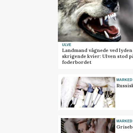
ULVE
Landmand vågnede ved lyden 
skrigende kvier: Ulven stod p
foderbordet
MARKED
Russis
MARKED
Griseb