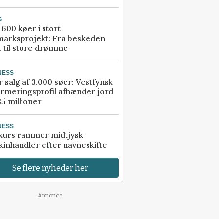
G
600 køer i stort
marksprojekt: Fra beskeden
t til store drømme
NESS
r salg af 3.000 søer: Vestfynsk
rmeringsprofil afhænder jord
85 millioner
NESS
kurs rammer midtjysk
inhandler efter navneskifte
Se flere nyheder her
Annonce