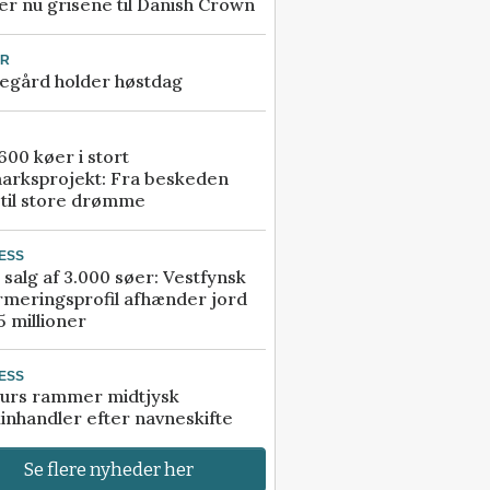
r nu grisene til Danish Crown
UR
egård holder høstdag
00 køer i stort
arksprojekt: Fra beskeden
 til store drømme
ESS
 salg af 3.000 søer: Vestfynsk
rmeringsprofil afhænder jord
5 millioner
ESS
urs rammer midtjysk
inhandler efter navneskifte
Se flere nyheder her