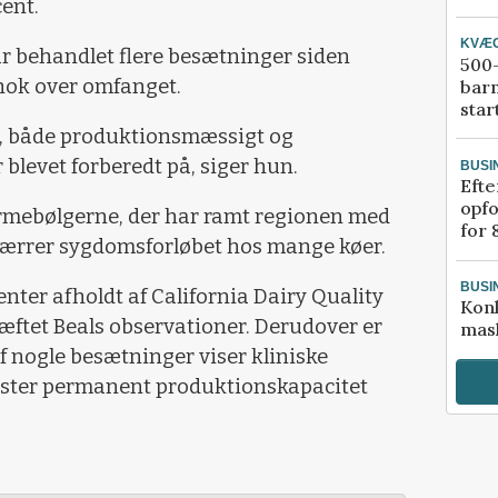
cent.
KVÆ
r behandlet flere besætninger siden
500-
chok over omfanget.
bar
star
gt, både produktionsmæssigt og
blevet forberedt på, siger hun.
BUSI
Efte
opfo
armebølgerne, der har ramt regionen med
for 
værrer sygdomsforløbet hos mange køer.
BUSI
ter afholdt af California Dairy Quality
Kon
ftet Beals observationer. Derudover er
mask
f nogle besætninger viser kliniske
ister permanent produktionskapacitet