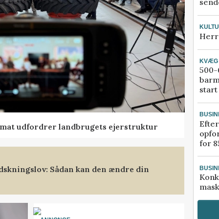
sende
KULT
Herr
KVÆG
500-6
barm
start
BUSIN
Efter
ormat udfordrer landbrugets ejerstruktur
opfo
for 8
dskningslov: Sådan kan den ændre din
BUSIN
Konk
mask