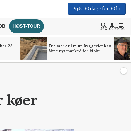
Prøv 30 dage for 30 kr.
OB
HØST-TOUR
SØG
LOGIN
MENU
ker 23
Fra mark til mur: Byggeriet kan
åbne nyt marked for biokul
r køer