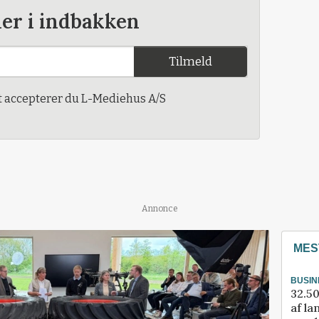
der i indbakken
Tilmeld
t accepterer du L-Mediehus A/S
Annonce
MES
BUSIN
32.50
af la