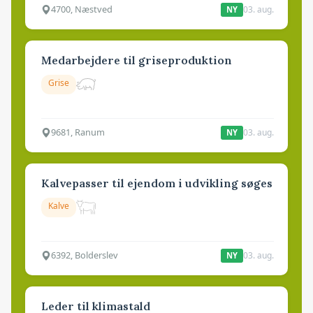
4700, Næstved
03. aug.
NY
Medarbejdere til griseproduktion
Grise
9681, Ranum
03. aug.
NY
Kalvepasser til ejendom i udvikling søges
Kalve
6392, Bolderslev
03. aug.
NY
Leder til klimastald