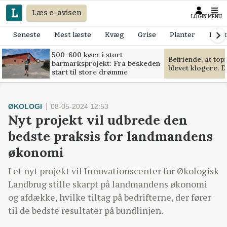
Læs e-avisen
LOGIN
MENU
Seneste
Mest læste
Kvæg
Grise
Planter
Mask
500-600 køer i stort
Befriende, at to
barmarksprojekt: Fra beskeden
blevet klogere. D
start til store drømme
ØKOLOGI
08-05-2024 12:53
Nyt projekt vil udbrede den
bedste praksis for landmandens
økonomi
I et nyt projekt vil Innovationscenter for Økologisk
Landbrug stille skarpt på landmandens økonomi
og afdække, hvilke tiltag på bedrifterne, der fører
til de bedste resultater på bundlinjen.