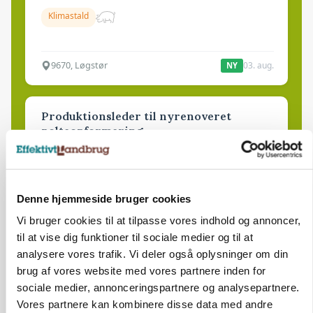
Klimastald
9670, Løgstør
03. aug.
NY
Produktionsleder til nyrenoveret
polteopformering
Avl/opformering
9670, Løgstør
03. aug.
NY
Denne hjemmeside bruger cookies
Vi bruger cookies til at tilpasse vores indhold og annoncer,
til at vise dig funktioner til sociale medier og til at
Medarbejder - fodermester søges
analysere vores trafik. Vi deler også oplysninger om din
Kalve
Grovfoder
brug af vores website med vores partnere inden for
sociale medier, annonceringspartnere og analysepartnere.
Vores partnere kan kombinere disse data med andre
6270, Tønder
31. jul.