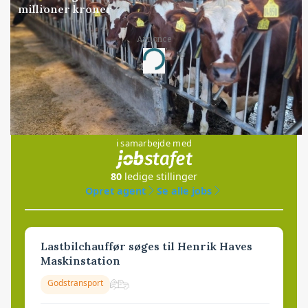
millioner kroner
Annonce
Loading...
Jobs
i samarbejde med
80
ledige stillinger
Opret agent
Se alle jobs
Lastbilchauffør søges til Henrik Haves
Maskinstation
Godstransport