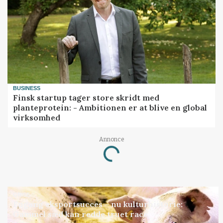
BUSINESS
Finsk startup tager store skridt med
planteprotein: - Ambitionen er at blive en global
virksomhed
Annonce
Loading...
GRISE
Engang eksportsucces – nu kulturhistorie:
Gammel sæd kan redde truet race