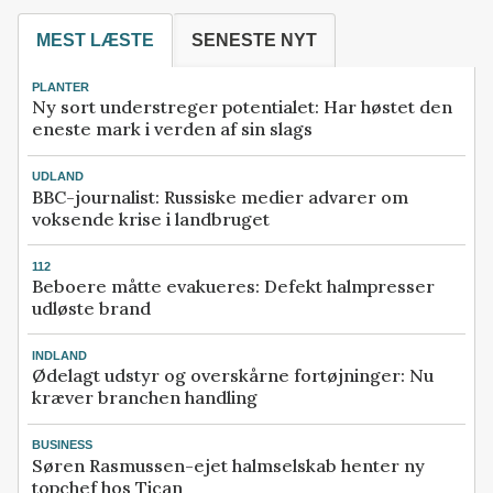
MEST LÆSTE
SENESTE NYT
PLANTER
Ny sort understreger potentialet: Har høstet den
eneste mark i verden af sin slags
UDLAND
BBC-journalist: Russiske medier advarer om
voksende krise i landbruget
112
Beboere måtte evakueres: Defekt halmpresser
udløste brand
INDLAND
Ødelagt udstyr og overskårne fortøjninger: Nu
kræver branchen handling
BUSINESS
Søren Rasmussen-ejet halmselskab henter ny
topchef hos Tican