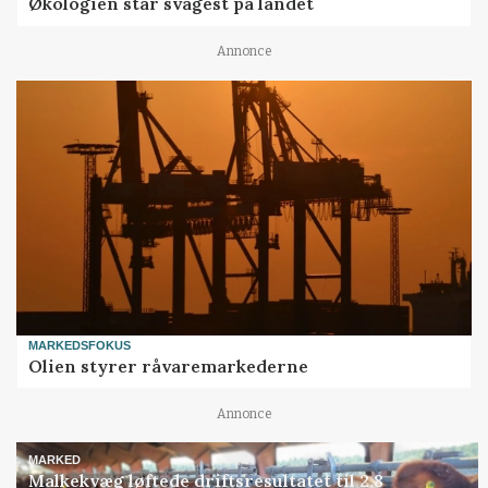
Økologien står svagest på landet
Annonce
MARKEDSFOKUS
Olien styrer råvaremarkederne
Annonce
MARKED
Malkekvæg løftede driftsresultatet til 2,8