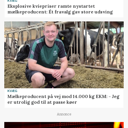
KVÆG
Eksplosive kviepriser ramte nystartet
mælkeproducent: Ét fravalg gav store udsving
KVÆG
Mælkeproducent på vej mod 14.000 kg EKM: - Jeg
er utrolig god til at passe køer
Annonce