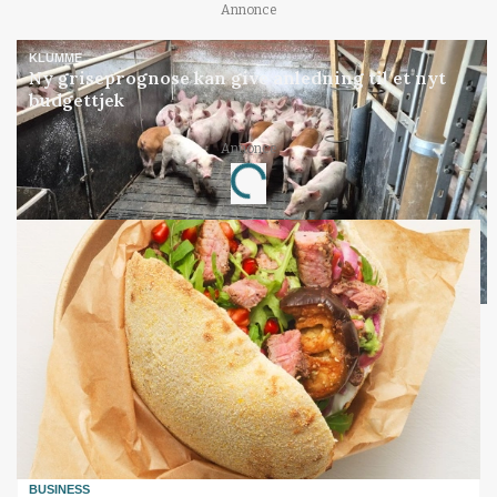
Annonce
KLUMME
Ny griseprognose kan give anledning til et nyt
budgettjek
Annonce
Loading...
BUSINESS