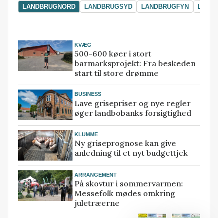
LANDBRUGNORD
LANDBRUGSYD
LANDBRUGFYN
LAND
KVÆG
500-600 køer i stort
barmarksprojekt: Fra beskeden
start til store drømme
BUSINESS
Lave grisepriser og nye regler
øger landbobanks forsigtighed
KLUMME
Ny griseprognose kan give
anledning til et nyt budgettjek
ARRANGEMENT
På skovtur i sommervarmen:
Messefolk mødes omkring
juletræerne