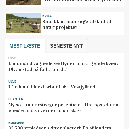
KVÆG
Snart kan man søge tilskud til
naturprojekter
MEST LÆSTE
SENESTE NYT
ULVE
Landmand vågnede ved lyden af skrigende kvier:
Ulven stod på foderbordet
ULVE
Lille hund blev dræbt af ulv i Vestjylland
PLANTER
Ny sort understreger potentialet: Har høstet den
eneste mark i verden af sin slags
BUSINESS
32.500 stipladser skifter slagteri: En af landets