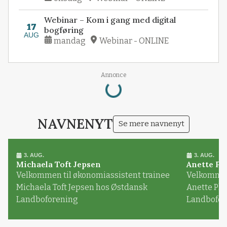
Webinar – Kom i gang med digital
17
bogføring
AUG
mandag
Webinar - ONLINE
Loading...
Annonce
NAVNENYT
Se mere navnenyt
3. AUG.
3. AUG.
Michaela Toft Jepsen
Anette Pl
Velkommen til økonomiassistent trainee
Velkommen 
Michaela Toft Jepsen hos Østdansk
Anette Pl
Landboforening
Landbofor