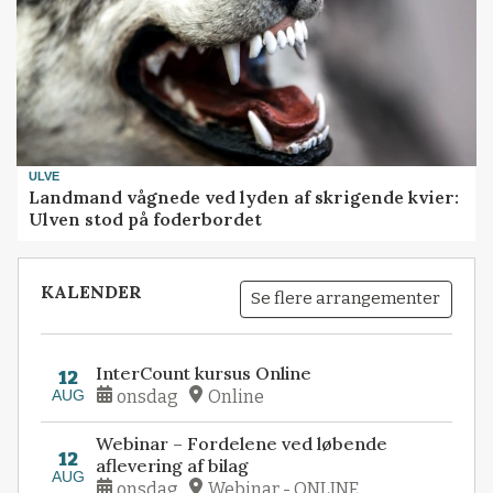
ULVE
Landmand vågnede ved lyden af skrigende kvier:
Ulven stod på foderbordet
KALENDER
Se flere arrangementer
InterCount kursus Online
12
AUG
onsdag
Online
Webinar – Fordelene ved løbende
12
aflevering af bilag
AUG
onsdag
Webinar - ONLINE