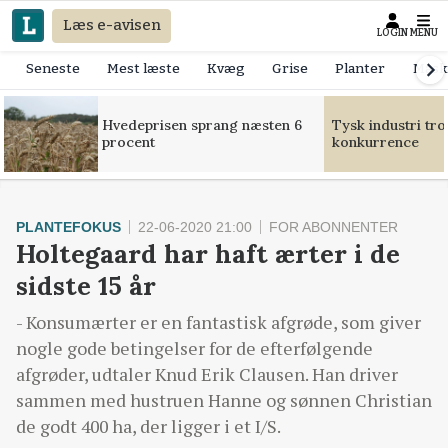
Læs e-avisen
LOGIN
MENU
Seneste
Mest læste
Kvæg
Grise
Planter
Mask
Hvedeprisen sprang næsten 6
Tysk industri tr
procent
konkurrence
PLANTEFOKUS
22-06-2020 21:00
FOR ABONNENTER
Holtegaard har haft ærter i de
sidste 15 år
- Konsumærter er en fantastisk afgrøde, som giver
nogle gode betingelser for de efterfølgende
afgrøder, udtaler Knud Erik Clausen. Han driver
sammen med hustruen Hanne og sønnen Christian
de godt 400 ha, der ligger i et I/S.