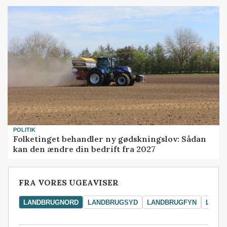
POLITIK
Folketinget behandler ny gødskningslov: Sådan
kan den ændre din bedrift fra 2027
FRA VORES UGEAVISER
LANDBRUGNORD
LANDBRUGSYD
LANDBRUGFYN
LAND