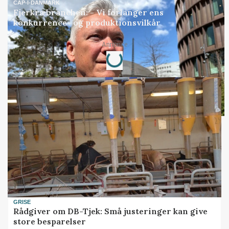
CAP-I-DANMARK
Fjerkræbranchen: - Vi forlanger ens
konkurrence- og produktionsvilkår
Loading...
Annonce
GRISE
Rådgiver om DB-Tjek: Små justeringer kan give
store besparelser