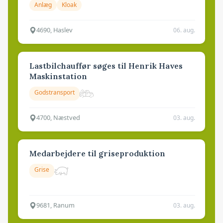
Anlæg
Kloak
4690, Haslev
06. aug.
Lastbilchauffør søges til Henrik Haves
Maskinstation
Godstransport
4700, Næstved
03. aug.
Medarbejdere til griseproduktion
Grise
9681, Ranum
03. aug.