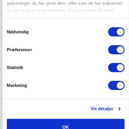
oplysninger, du har givet dem, eller som de har indsamlet
fra din brug af deres tjenester. Du samtykker til vores
MARKED
cookies, hvis du fortsætter med at anvende vores
Hvedeprisen sprang næsten 6 procent
hjemmeside.
Samtykkevalg
Nødvendig
Annonce
MARKED
Tysk industri trodser energipres og kinesisk
Præferencer
konkurrence
Loading...
Statistik
Annonce
Marketing
Vis detaljer
OK