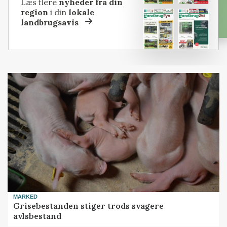
Læs flere
nyheder fra din
region
i din
lokale
landbrugsavis
MARKED
Grisebestanden stiger trods svagere
avlsbestand