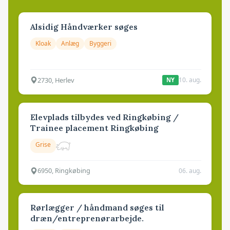
Alsidig Håndværker søges
Kloak
Anlæg
Byggeri
2730, Herlev
10. aug.
NY
Elevplads tilbydes ved Ringkøbing /
Trainee placement Ringkøbing
Grise
6950, Ringkøbing
06. aug.
Rørlægger / håndmand søges til
dræn/entreprenørarbejde.