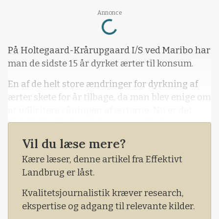
Loading...
Annonce
På Holtegaard-Krårupgaard I/S ved Maribo har
man de sidste 15 år dyrket ærter til konsum.
En af de helt store ændringer for dyrkning af
ærter skete for år tilbage, da man blev enige om
at udlicitere såningen af ærterne. Nu er det
Døllefjelde Maskinstation, som står for
såningen.
Vil du læse mere?
Kære læser, denne artikel fra Effektivt
Landbrug er låst.
Kvalitetsjournalistik kræver research,
ekspertise og adgang til relevante kilder.