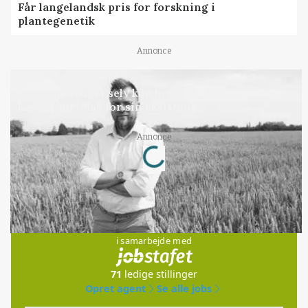
Får langelandsk pris for forskning i
plantegenetik
Annonce
LEDER
Kun landbruget selv kan beslutte, om man vil
kæmpe juridisk for sin eksistens
Loading...
Annonce
Jobs
i samarbejde med
71
ledige stillinger
Opret agent
Se alle jobs