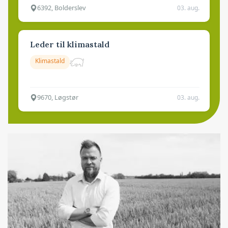
6392, Bolderslev
03. aug.
Leder til klimastald
Klimastald
9670, Løgstør
03. aug.