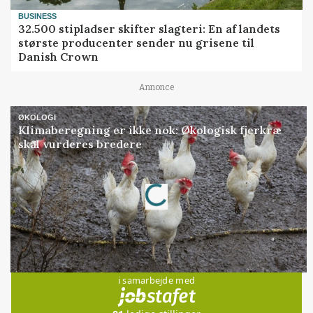
BUSINESS
32.500 stipladser skifter slagteri: En af landets
største producenter sender nu grisene til
Danish Crown
Annonce
ØKOLOGI
Klimaberegning er ikke nok: Økologisk fjerkræ
skal vurderes bredere
Loading...
Annonce
Jobs
i samarbejde med