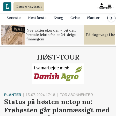
Læs e-avisen
LOGIN
MENU
Seneste
Mest læste
Kvæg
Grise
Planter
Mask
Nye aktierekorder – og den
brutale lektie fra et 24-årigt
På døgnvagt i hø
finansgeni
HØST-TOUR
PLANTER
15-07-2024 17:18
FOR ABONNENTER
Status på høsten netop nu:
Frøhøsten går planmæssigt med