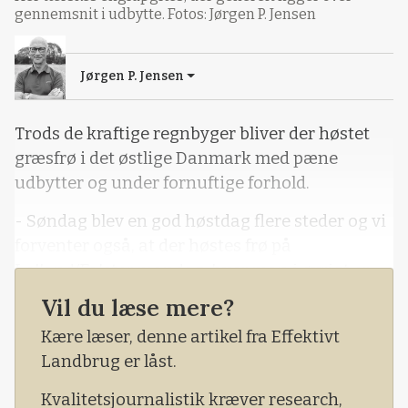
gennemsnit i udbytte. Fotos: Jørgen P. Jensen
Jørgen P. Jensen
Trods de kraftige regnbyger bliver der høstet
græsfrø i det østlige Danmark med pæne
udbytter og under fornuftige forhold.
- Søndag blev en god høstdag flere steder og vi
forventer også, at der høstes frø på
Lolland/Falster mandag, hvor man i øvrigt er
langt fremme med en god frøhøst, fortæller
Vil du læse mere?
Birthe Kjærsgaard, avlschef for Østdanmark
Kære læser, denne artikel fra Effektivt
hos DLF.
Landbrug er låst.
Hun betegner foreløbig frøhøsten som
Kvalitetsjournalistik kræver research,
gennemsnitlig med et lille plus.