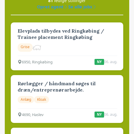
81
ledige stillinger
Opret agent
Se alle jobs
Elevplads tilbydes ved Ringkøbing /
Trainee placement Ringkøbing
Grise
6950, Ringkøbing
06. aug.
NY
Rørlægger / håndmand søges til
dræn/entreprenørarbejde.
Anlæg
Kloak
4690, Haslev
06. aug.
NY