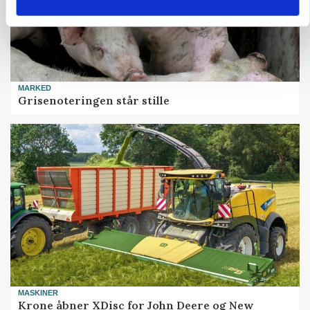
MARKED
Grisenoteringen står stille
MASKINER
Krone åbner XDisc for John Deere og New