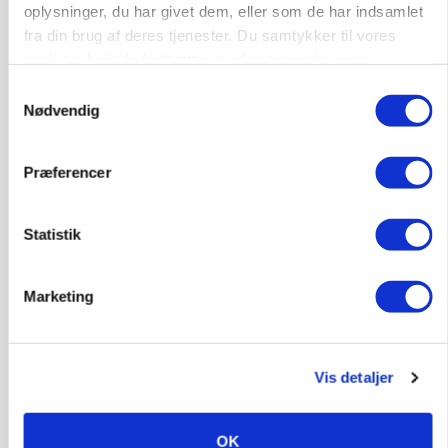
oplysninger, du har givet dem, eller som de har indsamlet
fra din brug af deres tjenester. Du samtykker til vores
cookies, hvis du fortsætter med at anvende vores
hjemmeside.
Samtykkevalg
MASKINER
Nødvendig
Forserie til selvkørende skårlægger afprøves i år
Annonce
Præferencer
ARRANGEMENT
Markvandring sætter fokus på elefantgræs
Statistik
Annonce
Loading...
Marketing
Vis detaljer
OK