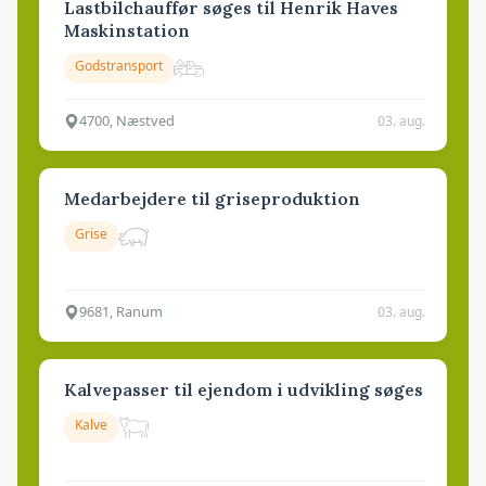
Lastbilchauffør søges til Henrik Haves
Maskinstation
Godstransport
4700, Næstved
03. aug.
Medarbejdere til griseproduktion
Grise
9681, Ranum
03. aug.
Kalvepasser til ejendom i udvikling søges
Kalve