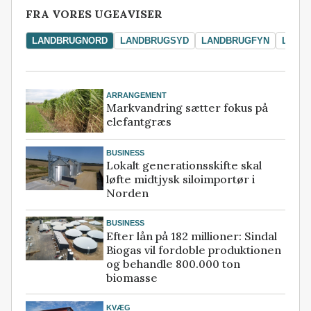
FRA VORES UGEAVISER
LANDBRUGNORD
LANDBRUGSYD
LANDBRUGFYN
LAND
ARRANGEMENT
Markvandring sætter fokus på
elefantgræs
BUSINESS
Lokalt generationsskifte skal
løfte midtjysk siloimportør i
Norden
BUSINESS
Efter lån på 182 millioner: Sindal
Biogas vil fordoble produktionen
og behandle 800.000 ton
biomasse
KVÆG