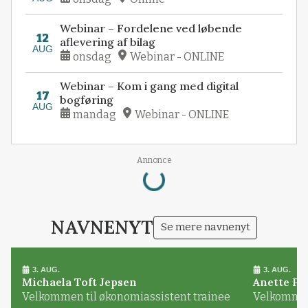
Webinar – Fordelene ved løbende
12
aflevering af bilag
AUG
onsdag
Webinar - ONLINE
Webinar – Kom i gang med digital
17
bogføring
AUG
mandag
Webinar - ONLINE
Annonce
Loading...
NAVNENYT
Se mere navnenyt
3. AUG.
3. AUG.
Michaela Toft Jepsen
Anette Pl
Velkommen til økonomiassistent trainee
Velkommen 