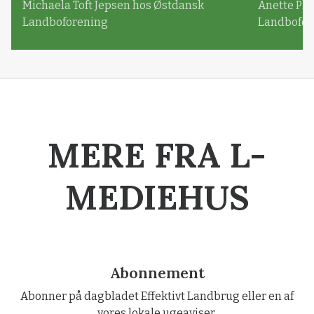
Michaela Toft Jepsen hos Østdansk
Anette Pl
Landboforening
Landbofor
MERE FRA L-
MEDIEHUS
Abonnement
Abonner på dagbladet Effektivt Landbrug eller en af
vores lokale ugeaviser.