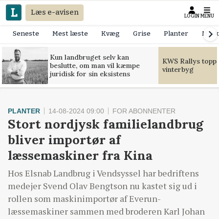
Læs e-avisen
LOGIN
MENU
Seneste
Mest læste
Kvæg
Grise
Planter
Mask
Kun landbruget selv kan
KWS Rallys toppe
beslutte, om man vil kæmpe
vinterbyg
juridisk for sin eksistens
PLANTER
14-08-2024 09:00
FOR ABONNENTER
Stort nordjysk familielandbrug
bliver importør af
læssemaskiner fra Kina
Hos Elsnab Landbrug i Vendsyssel har bedriftens
medejer Svend Olav Bengtson nu kastet sig ud i
rollen som maskinimportør af Everun-
læssemaskiner sammen med broderen Karl Johan