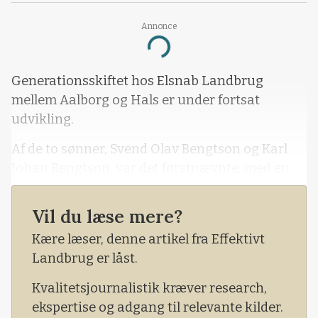
Annonce
Loading...
Generationsskiftet hos Elsnab Landbrug
mellem Aalborg og Hals er under fortsat
udvikling.
Af de to sønner, Svend Olav Bengtson og Karl
Johan Bengtson, var det førstnævnte, med en
uddannelse som landbrugsteknolog, der
sammen med deres far, Klaus Aage Bengtson,
Vil du læse mere?
gik ind i ejerskabet og driften af Elsnab
Kære læser, denne artikel fra Effektivt
Landbrug.
Landbrug er låst.
Karl Johan Bengtson har valgt en noget
Kvalitetsjournalistik kræver research,
anderledes vej ved at drive et handelsselskab i
ekspertise og adgang til relevante kilder.
Kina, hvor han blandt andet producerer