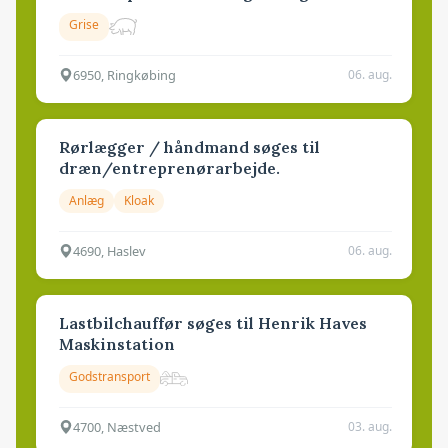
Grise
6950, Ringkøbing
06. aug.
Rørlægger / håndmand søges til
dræn/entreprenørarbejde.
Anlæg
Kloak
4690, Haslev
06. aug.
Lastbilchauffør søges til Henrik Haves
Maskinstation
Godstransport
4700, Næstved
03. aug.