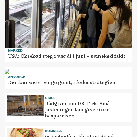
MARKED
USA: Oksekød steg i værdi i juni – svinekød faldt
ANNONCE
Der kan være penge gemt, i foderstrategien
GRISE
Rådgiver om DB-Tjek: Små
justeringer kan give store
besparelser
BUSINESS
Grambogård får oksekød på