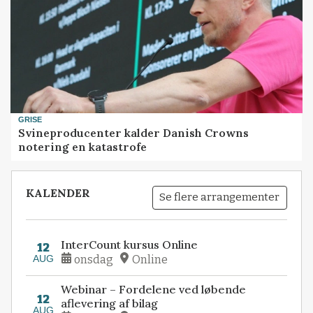
GRISE
Svineproducenter kalder Danish Crowns
notering en katastrofe
KALENDER
Se flere arrangementer
InterCount kursus Online
12
AUG
onsdag
Online
Webinar – Fordelene ved løbende
12
aflevering af bilag
AUG