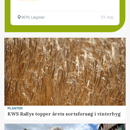
9670, Løgstør
03. aug.
PLANTER
KWS Rallys topper årets sortsforsøg i vinterbyg