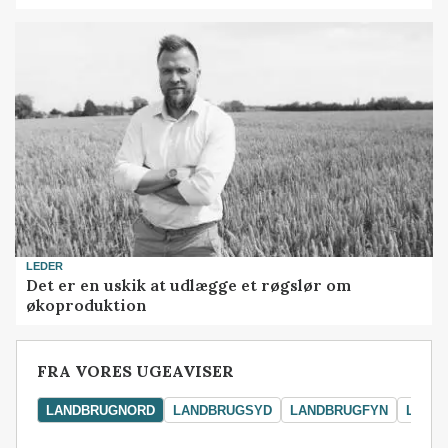
LEDER
Det er en uskik at udlægge et røgslør om
økoproduktion
FRA VORES UGEAVISER
LANDBRUGNORD
LANDBRUGSYD
LANDBRUGFYN
LAND