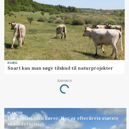
KVÆG
Snart kan man søge tilskud til naturprojekter
Annonce
Loading...
PLANTER
Før såmaskinen kører: Her er efterårets største
skadedyrsrisici