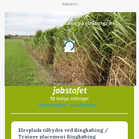
Annonce
ARRANGEMENT
Markvandring sætter fokus på elefantgræs
Annonce
Loading...
Jobs
i samarbejde med
72
ledige stillinger
Opret agent
Se alle jobs
Elevplads tilbydes ved Ringkøbing /
Trainee placement Ringkøbing