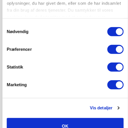
oplysninger, du har givet dem, eller som de har indsamlet
Annonce
fra din brug af deres tjenester. Du samtykker til vores
cookies, hvis du fortsætter med at anvende vores
BUSINESS
hjemmeside.
Fra mark til mur: Byggeriet kan åbne nyt
Samtykkevalg
marked for biokul
Nødvendig
Annonce
Loading...
Præferencer
Statistik
Marketing
Vis detaljer
OK