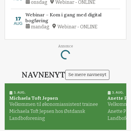
onsdag
Webinar - ONLINE
Webinar – Kom i gang med digital
17
bogføring
AUG
mandag
Webinar - ONLINE
Annonce
Loading...
NAVNENYT
Se mere navnenyt
3. AUG.
3. AUG.
Michaela Toft Jepsen
Anette Pl
Velkommen til økonomiassistent trainee
Velkommen 
Michaela Toft Jepsen hos Østdansk
Anette Pl
Landboforening
Landbofor