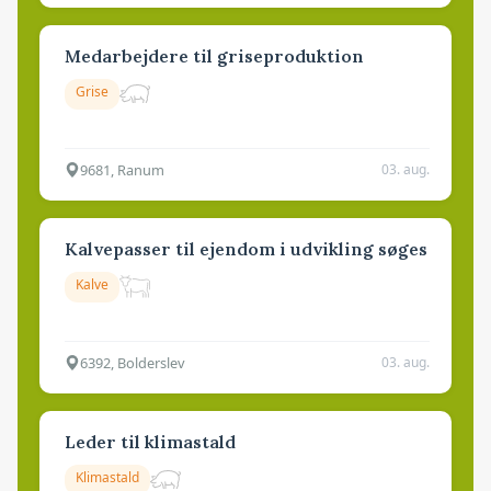
Medarbejdere til griseproduktion
Grise
9681, Ranum
03. aug.
Kalvepasser til ejendom i udvikling søges
Kalve
6392, Bolderslev
03. aug.
Leder til klimastald
Klimastald