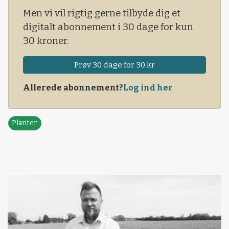
bambusundertøj til eksport til Vesten.
Men vi vil rigtig gerne tilbyde dig et
digitalt abonnement i 30 dage for kun
30 kroner.
Prøv 30 dage for 30 kr
Allerede abonnement?
Log ind her
Planter