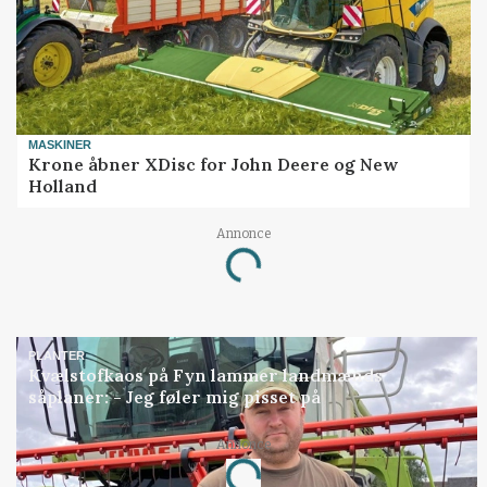
MASKINER
Krone åbner XDisc for John Deere og New
Holland
Annonce
Loading...
PLANTER
Kvælstofkaos på Fyn lammer landmænds
såplaner: - Jeg føler mig pisset på
Annonce