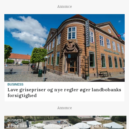
Annonce
BUSINESS
Lave grisepriser og nye regler øger landbobanks
forsigtighed
Annonce
BUSINESS
Efter lån på 182 millioner: Sindal Biogas vil