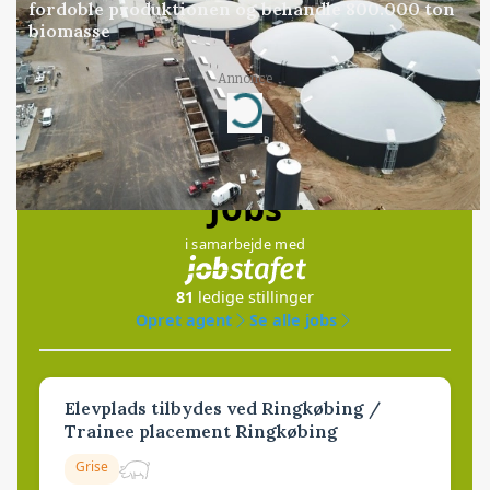
fordoble produktionen og behandle 800.000 ton
biomasse
Loading...
Annonce
Jobs
i samarbejde med
81
ledige stillinger
Opret agent
Se alle jobs
Elevplads tilbydes ved Ringkøbing /
Trainee placement Ringkøbing
Grise