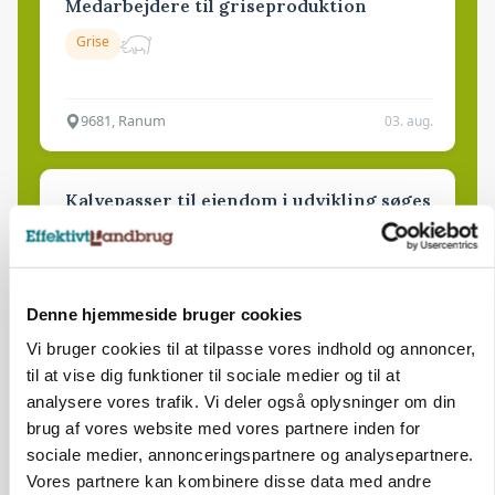
Medarbejdere til griseproduktion
Grise
9681, Ranum
03. aug.
Kalvepasser til ejendom i udvikling søges
Kalve
Denne hjemmeside bruger cookies
6392, Bolderslev
03. aug.
Vi bruger cookies til at tilpasse vores indhold og annoncer,
til at vise dig funktioner til sociale medier og til at
Leder til klimastald
analysere vores trafik. Vi deler også oplysninger om din
brug af vores website med vores partnere inden for
Klimastald
sociale medier, annonceringspartnere og analysepartnere.
Vores partnere kan kombinere disse data med andre