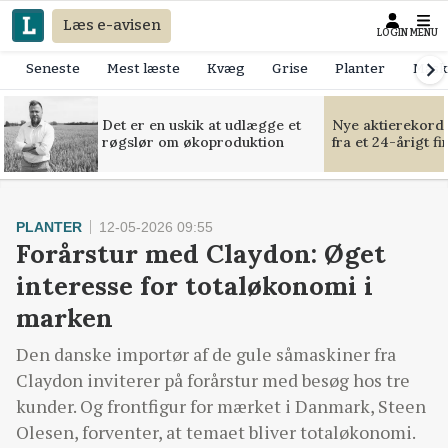
Læs e-avisen
LOGIN
MENU
Seneste
Mest læste
Kvæg
Grise
Planter
Mask
Det er en uskik at udlægge et
Nye aktierekorde
røgslør om økoproduktion
fra et 24-årigt f
PLANTER
12-05-2026 09:55
Forårstur med Claydon: Øget
interesse for totaløkonomi i
marken
Den danske importør af de gule såmaskiner fra
Claydon inviterer på forårstur med besøg hos tre
kunder. Og frontfigur for mærket i Danmark, Steen
Olesen, forventer, at temaet bliver totaløkonomi.