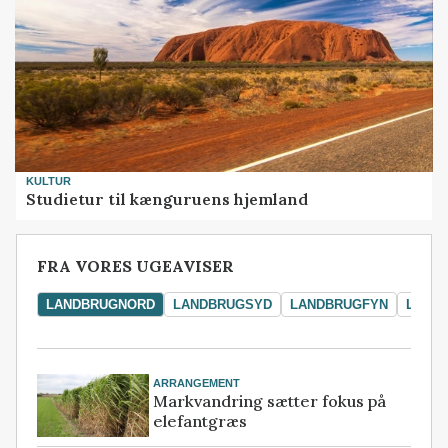
KULTUR
Studietur til kænguruens hjemland
FRA VORES UGEAVISER
LANDBRUGNORD
LANDBRUGSYD
LANDBRUGFYN
LAND
ARRANGEMENT
Markvandring sætter fokus på
elefantgræs