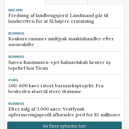
INDLAND
Fredning af landbrugsjord: Landmand går til
landsretten for at få højere erstatning
BUSINESS
Konkurs rammer midtjysk maskinhandler efter
navneskifte
BUSINESS
Søren Rasmussen-ejet halmselskab henter ny
topchef hos Tican
KVÆG
500-600 køer i stort barmarksprojekt: Fra
beskeden start til store drømme
BUSINESS
Efter salg af 3.000 søer: Vestfynsk
opformeringsprofil afhænder jord for 85 millioner
Se flere nyheder her