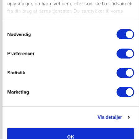
oplysninger, du har givet dem, eller som de har indsamlet
9670, Løgstør
03. aug.
fra din brug af deres tjenester. Du samtykker til vores
cookies, hvis du fortsætter med at anvende vores
hjemmeside.
Samtykkevalg
Nødvendig
Præferencer
Statistik
Marketing
BUSINESS
32.500 stipladser skifter slagteri: En af landets
største producenter sender nu grisene til
Vis detaljer
Danish Crown
OK