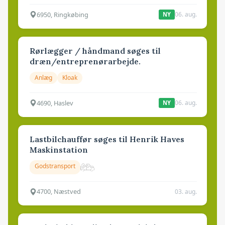
6950, Ringkøbing
06. aug.
NY
Rørlægger / håndmand søges til
dræn/entreprenørarbejde.
Anlæg
Kloak
4690, Haslev
06. aug.
NY
Lastbilchauffør søges til Henrik Haves
Maskinstation
Godstransport
4700, Næstved
03. aug.