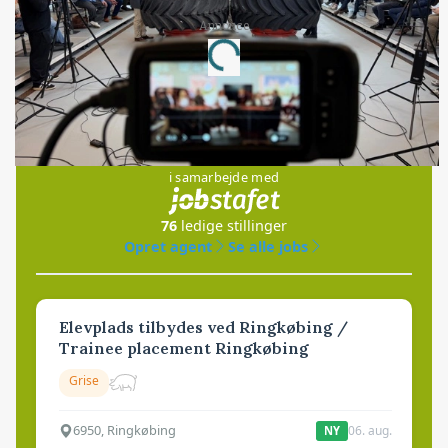
Annonce
Loading...
Jobs
i samarbejde med
76
ledige stillinger
Opret agent
Se alle jobs
Elevplads tilbydes ved Ringkøbing /
Trainee placement Ringkøbing
Grise
6950, Ringkøbing
06. aug.
NY