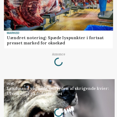
MARKED
Uændret notering: Spæde lyspunkter i fortsat
presset marked for oksekød
Annonce
Loading...
ULVE
Landmand vågnede ved lyden af skrigende kvier:
Ulven stod på foderbordet
Annonce
Loading...