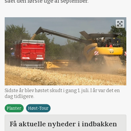
sået den første uge af september.
Sidste år blev høstet skudt i gang 1. juli. I år var det en
dag tidligere.
Planter
Høst-Tour
Få aktuelle nyheder i indbakken