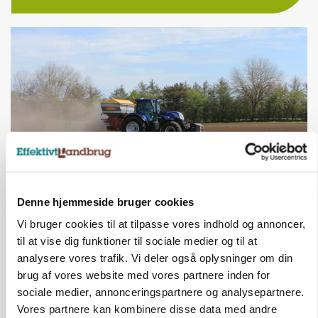
Denne hjemmeside bruger cookies
POLITIK
Folketinget behandler ny gødskningslov: Sådan
Vi bruger cookies til at tilpasse vores indhold og annoncer,
kan den ændre din bedrift fra 2027
til at vise dig funktioner til sociale medier og til at
analysere vores trafik. Vi deler også oplysninger om din
brug af vores website med vores partnere inden for
sociale medier, annonceringspartnere og analysepartnere.
Vores partnere kan kombinere disse data med andre