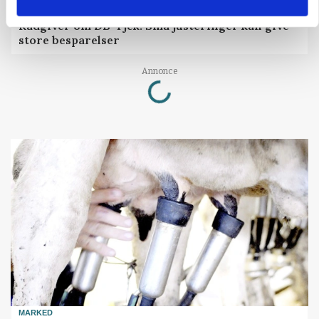
GRISE
Rådgiver om DB-Tjek: Små justeringer kan give
store besparelser
Annonce
Loading...
MARKED