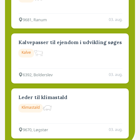
9681, Ranum
03. aug.
Kalvepasser til ejendom i udvikling søges
Kalve
6392, Bolderslev
03. aug.
Leder til klimastald
Klimastald
9670, Løgstør
03. aug.