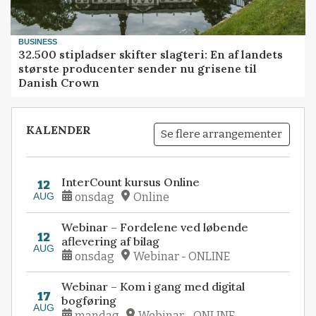
BUSINESS
32.500 stipladser skifter slagteri: En af landets
største producenter sender nu grisene til
Danish Crown
KALENDER
Se flere arrangementer
InterCount kursus Online
12
AUG
onsdag
Online
Webinar – Fordelene ved løbende
12
aflevering af bilag
AUG
onsdag
Webinar - ONLINE
Webinar – Kom i gang med digital
17
bogføring
AUG
mandag
Webinar - ONLINE