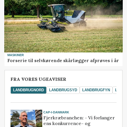
MASKINER
Forserie til selvkørende skårlægger afprøves i år
FRA VORES UGEAVISER
LANDBRUGNORD
LANDBRUGSYD
LANDBRUGFYN
LAND
CAP-I-DANMARK
Fjerkræbranchen: - Vi forlanger
ens konkurrence- og