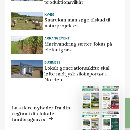
produktionsvilkår
KVÆG
Snart kan man søge tilskud til
naturprojekter
ARRANGEMENT
Markvandring sætter fokus på
elefantgræs
BUSINESS
Lokalt generationsskifte skal
løfte midtjysk siloimportør i
Norden
Læs flere
nyheder fra din
region
i din
lokale
landbrugsavis