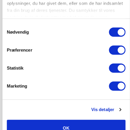
oplysninger, du har givet dem, eller som de har indsamlet
fra din brug af deres tjenester. Du samtykker til vores
cookies, hvis du fortsætter med at anvende vores
hjemmeside.
Samtykkevalg
Nødvendig
MARKEDSFOKUS
Prisgab på 20 kroner pr. kg vokser: Polsk kylling
Præferencer
presser markedet
Statistik
Marketing
Vis detaljer
OK