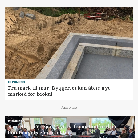
BUSINESS
Fra mark til mur: Byggeriet kan åbne nyt
marked for biokul
Annonce
BUSINESS
Ejer eller medejer? Nyt tv-format udfordrer
landbrugets ejerstruktur