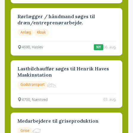
Rørlægger / håndmand søges til
dræn/entreprenørarbejde.
Anlæg
Kloak
4690, Haslev
06. aug.
NY
Lastbilchauffør søges til Henrik Haves
Maskinstation
Godstransport
4700, Næstved
03. aug.
Medarbejdere til griseproduktion
Grise