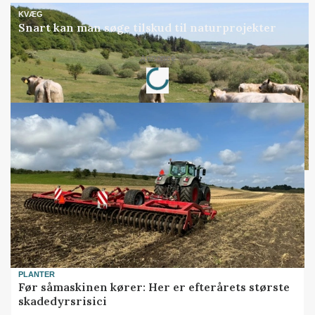
KVÆG
Snart kan man søge tilskud til naturprojekter
Annonce
Loading...
PLANTER
Før såmaskinen kører: Her er efterårets største
skadedyrsrisici