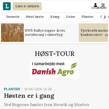
Læs e-avisen
LOGIN
MENU
Seneste
Mest læste
Kvæg
Grise
Planter
Mask
KWS Rallys topper årets
Fjerkræbranchen:
sortsforsøg i vinterbyg
konkurrence- og
HØST-TOUR
PLANTER
30-06-2026 16:38
Høsten er i gang
Ved Bogense høster Jens Henrik og Morten