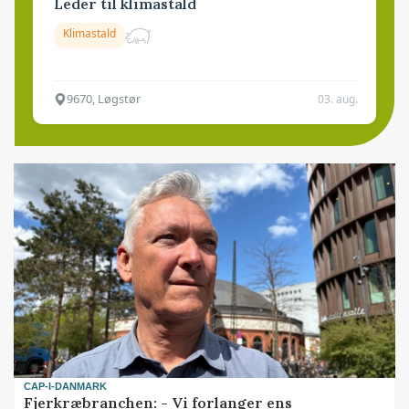
Leder til klimastald
Klimastald
9670, Løgstør
03. aug.
CAP-I-DANMARK
Fjerkræbranchen: - Vi forlanger ens