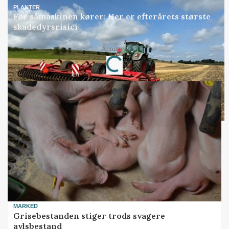
PLANTER
Før såmaskinen kører: Her er efterårets største
skadedyrsrisici
Annonce
Loading...
MARKED
Grisebestanden stiger trods svagere
avlsbestand