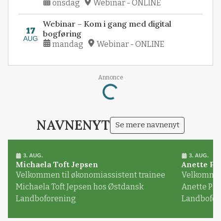
onsdag
Webinar - ONLINE
Webinar – Kom i gang med digital
17
bogføring
AUG
mandag
Webinar - ONLINE
Annonce
Loading...
NAVNENYT
Se mere navnenyt
3. AUG.
3. AUG.
Michaela Toft Jepsen
Anette Pl
Velkommen til økonomiassistent trainee
Velkommen 
Michaela Toft Jepsen hos Østdansk
Anette Pl
Landboforening
Landbofor