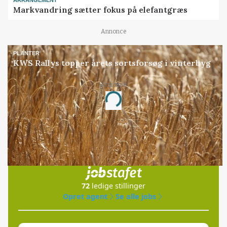
ARRANGEMENT
Markvandring sætter fokus på elefantgræs
Annonce
PLANTER
KWS Rallys topper årets sortsforsøg i vinterbyg
Annonce
Loading...
Jobs
i samarbejde med
72
ledige stillinger
Opret agent
Se alle jobs