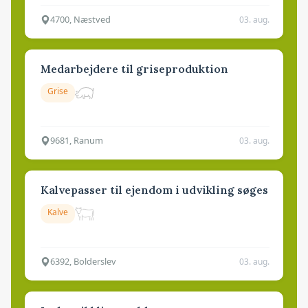
4700, Næstved
03. aug.
Medarbejdere til griseproduktion
Grise
9681, Ranum
03. aug.
Kalvepasser til ejendom i udvikling søges
Kalve
6392, Bolderslev
03. aug.