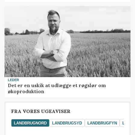
LEDER
Det er en uskik at udlægge et røgslør om
økoproduktion
FRA VORES UGEAVISER
LANDBRUGNORD
LANDBRUGSYD
LANDBRUGFYN
LAND