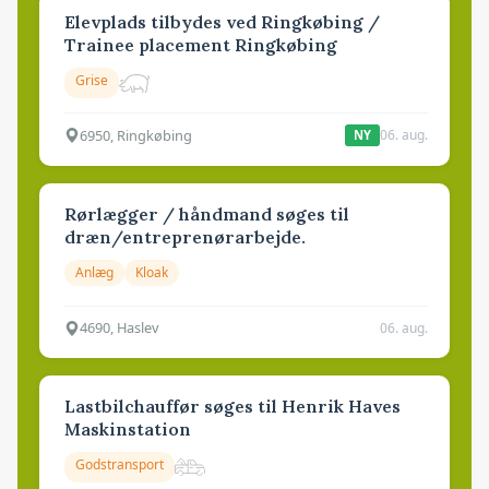
Elevplads tilbydes ved Ringkøbing /
Trainee placement Ringkøbing
Grise
6950, Ringkøbing
06. aug.
NY
Rørlægger / håndmand søges til
dræn/entreprenørarbejde.
Anlæg
Kloak
4690, Haslev
06. aug.
Lastbilchauffør søges til Henrik Haves
Maskinstation
Godstransport