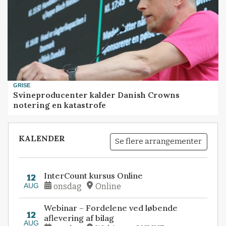
GRISE
Svineproducenter kalder Danish Crowns
notering en katastrofe
KALENDER
Se flere arrangementer
InterCount kursus Online
12
AUG
onsdag
Online
Webinar – Fordelene ved løbende
12
aflevering af bilag
AUG