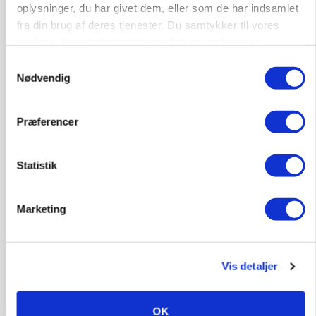
oplysninger, du har givet dem, eller som de har indsamlet
fra din brug af deres tjenester. Du samtykker til vores
cookies, hvis du fortsætter med at anvende vores
hjemmeside.
POLITIK
Samtykkevalg
»Nu stopper I«: Landbrugsdebattør og
Nødvendig
protestgruppe vil demonstrere mod ny
gødskningslov
Præferencer
Statistik
Marketing
Vis detaljer
POLITIK
Folketinget behandler ny gødskningslov: Sådan
OK