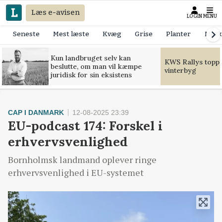
Læs e-avisen
LOGIN
MENU
Seneste
Mest læste
Kvæg
Grise
Planter
Mask
Kun landbruget selv kan
KWS Rallys toppe
beslutte, om man vil kæmpe
vinterbyg
juridisk for sin eksistens
CAP I DANMARK
12-08-2025 23:39
EU-podcast 174: Forskel i
erhvervsvenlighed
Bornholmsk landmand oplever ringe
erhvervsvenlighed i EU-systemet