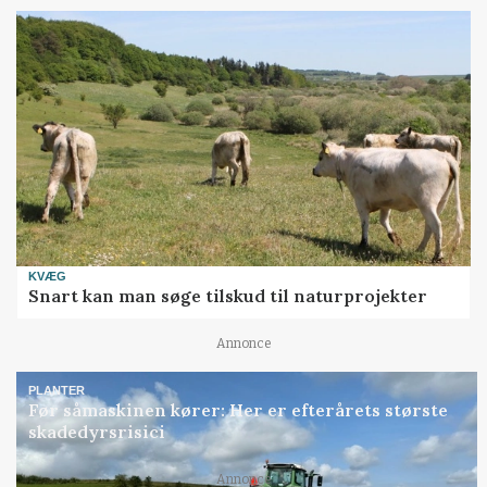
KVÆG
Snart kan man søge tilskud til naturprojekter
Annonce
PLANTER
Før såmaskinen kører: Her er efterårets største
skadedyrsrisici
Loading...
Annonce