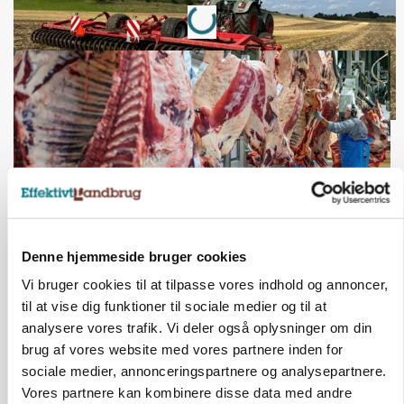
Denne hjemmeside bruger cookies
MARKED
Vi bruger cookies til at tilpasse vores indhold og annoncer,
Uændret notering: Spæde lyspunkter i fortsat
presset marked for oksekød
til at vise dig funktioner til sociale medier og til at
analysere vores trafik. Vi deler også oplysninger om din
brug af vores website med vores partnere inden for
sociale medier, annonceringspartnere og analysepartnere.
Vores partnere kan kombinere disse data med andre