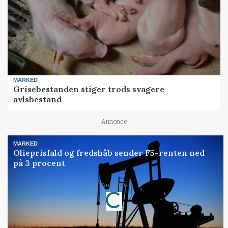
MARKED
Grisebestanden stiger trods svagere
avlsbestand
Annonce
MARKED
Olieprisfald og fredshåb sender F5-renten ned
på 3 procent
Annonce
Loading...