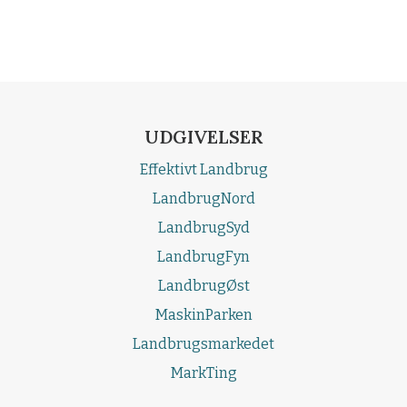
UDGIVELSER
Effektivt Landbrug
LandbrugNord
LandbrugSyd
LandbrugFyn
LandbrugØst
MaskinParken
Landbrugsmarkedet
MarkTing