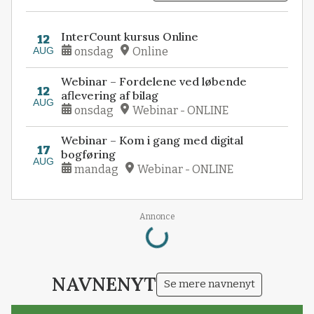
InterCount kursus Online
12
AUG
onsdag
Online
Webinar – Fordelene ved løbende
12
aflevering af bilag
AUG
onsdag
Webinar - ONLINE
Webinar – Kom i gang med digital
17
bogføring
AUG
mandag
Webinar - ONLINE
Loading...
Annonce
NAVNENYT
Se mere navnenyt