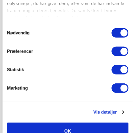
oplysninger, du har givet dem, eller som de har indsamlet
fra din brug af deres tjenester. Du samtykker til vores
cookies, hvis du fortsætter med at anvende vores
hjemmeside.
Samtykkevalg
Nødvendig
ULVE
Præferencer
Bekræftet: Sætter droner ind mod problemulv
Statistik
Marketing
Vis detaljer
OK