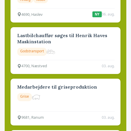
4690, Haslev
06. aug.
NY
Lastbilchauffør søges til Henrik Haves
Maskinstation
Godstransport
4700, Næstved
03. aug.
Medarbejdere til griseproduktion
Grise
9681, Ranum
03. aug.