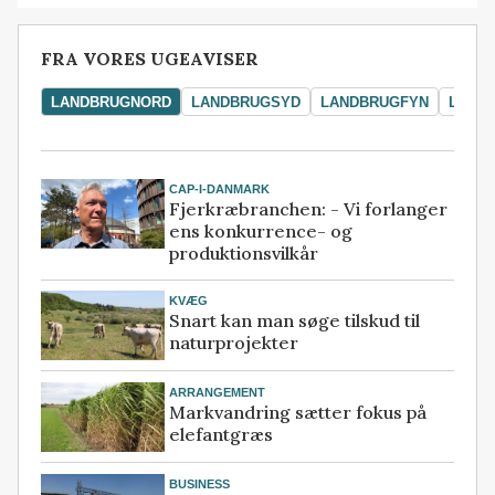
FRA VORES UGEAVISER
LANDBRUGNORD
LANDBRUGSYD
LANDBRUGFYN
LAND
CAP-I-DANMARK
Fjerkræbranchen: - Vi forlanger
ens konkurrence- og
produktionsvilkår
KVÆG
Snart kan man søge tilskud til
naturprojekter
ARRANGEMENT
Markvandring sætter fokus på
elefantgræs
BUSINESS