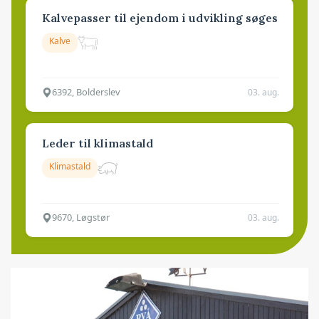
Kalvepasser til ejendom i udvikling søges
Kalve
6392, Bolderslev
03. aug.
Leder til klimastald
Klimastald
9670, Løgstør
03. aug.