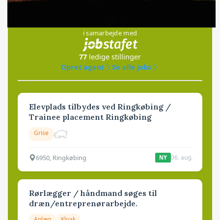
Jobs
i samarbejde med
77
ledige stillinger
Opret agent
Se alle jobs
Elevplads tilbydes ved Ringkøbing /
Trainee placement Ringkøbing
Grise
6950, Ringkøbing
06. aug.
NY
Rørlægger / håndmand søges til
dræn/entreprenørarbejde.
Anlæg
Kloak