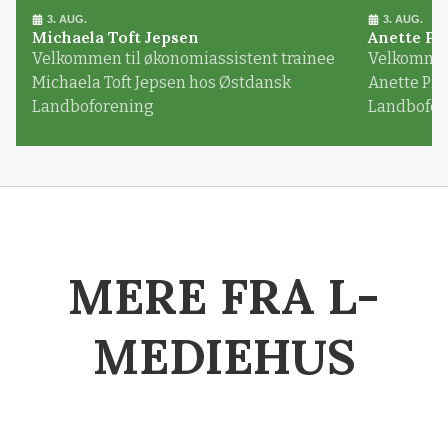
3. AUG.
3. AUG.
Michaela Toft Jepsen
Anette Pl
Velkommen til økonomiassistent trainee
Velkommen 
Michaela Toft Jepsen hos Østdansk
Anette Pl
Landboforening
Landbofor
MERE FRA L-
MEDIEHUS