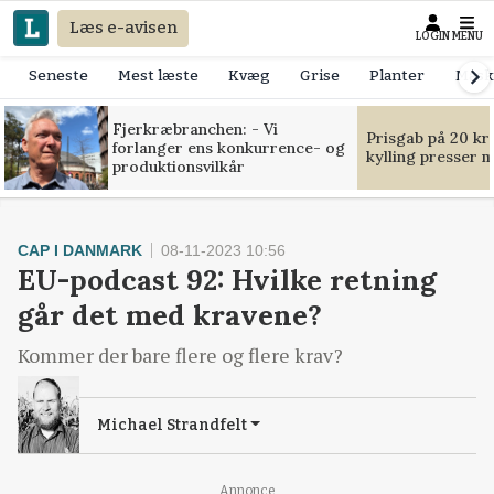
Læs e-avisen
LOGIN
MENU
Seneste
Mest læste
Kvæg
Grise
Planter
Mask
Fjerkræbranchen: - Vi
Prisgab på 20 kr
forlanger ens konkurrence- og
kylling presser 
produktionsvilkår
CAP I DANMARK
08-11-2023 10:56
EU-podcast 92: Hvilke retning
går det med kravene?
Kommer der bare flere og flere krav?
Michael Strandfelt
Annonce