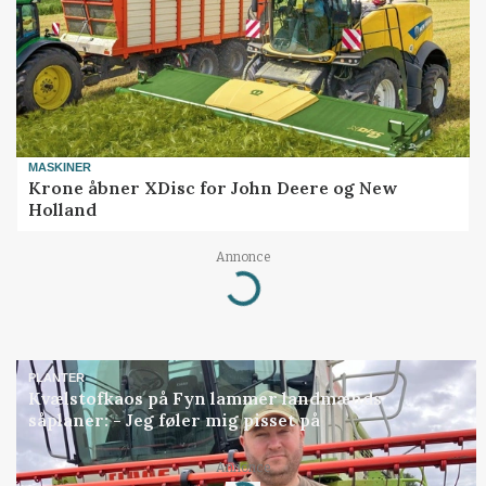
MASKINER
Krone åbner XDisc for John Deere og New
Holland
Annonce
Loading...
PLANTER
Kvælstofkaos på Fyn lammer landmænds
såplaner: - Jeg føler mig pisset på
Annonce