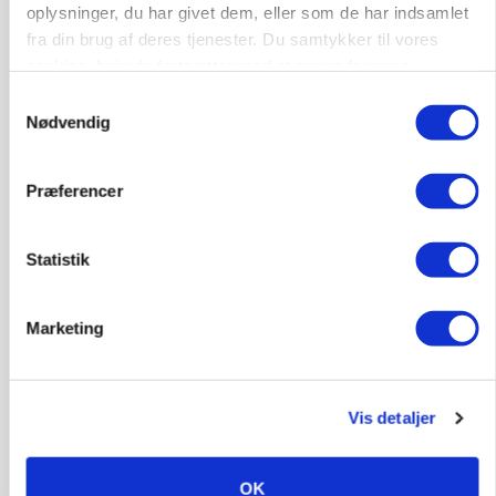
oplysninger, du har givet dem, eller som de har indsamlet
fra din brug af deres tjenester. Du samtykker til vores
cookies, hvis du fortsætter med at anvende vores
hjemmeside.
PLANTER
Samtykkevalg
På døgnvagt i høsten
Nødvendig
Annonce
Loading...
Præferencer
Statistik
Marketing
Vis detaljer
OK