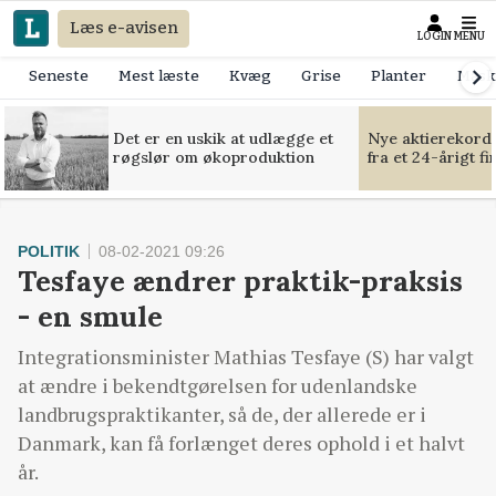
Læs e-avisen
LOGIN
MENU
Seneste
Mest læste
Kvæg
Grise
Planter
Mask
Det er en uskik at udlægge et
Nye aktierekorde
røgslør om økoproduktion
fra et 24-årigt f
POLITIK
08-02-2021 09:26
Tesfaye ændrer praktik-praksis
- en smule
Integrationsminister Mathias Tesfaye (S) har valgt
at ændre i bekendtgørelsen for udenlandske
landbrugspraktikanter, så de, der allerede er i
Danmark, kan få forlænget deres ophold i et halvt
år.