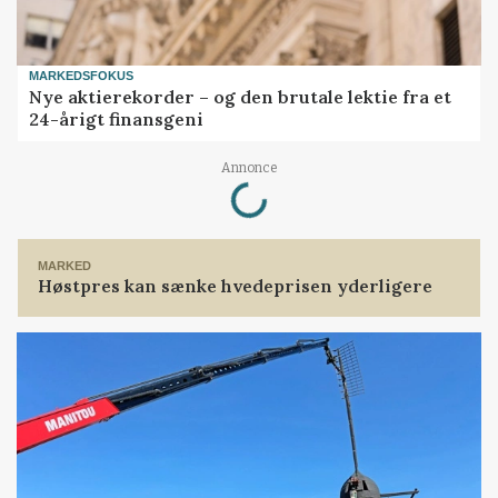
MARKEDSFOKUS
Nye aktierekorder – og den brutale lektie fra et
24-årigt finansgeni
Loading...
Annonce
MARKED
Høstpres kan sænke hvedeprisen yderligere