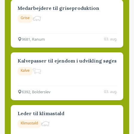
Medarbejdere til griseproduktion
Grise
9681, Ranum
03. aug.
Kalvepasser til ejendom i udvikling søges
Kalve
6392, Bolderslev
03. aug.
Leder til klimastald
Klimastald