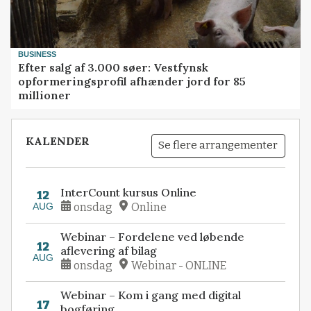
BUSINESS
Efter salg af 3.000 søer: Vestfynsk
opformeringsprofil afhænder jord for 85
millioner
KALENDER
Se flere arrangementer
InterCount kursus Online
12
AUG
onsdag
Online
Webinar – Fordelene ved løbende
12
aflevering af bilag
AUG
onsdag
Webinar - ONLINE
Webinar – Kom i gang med digital
17
bogføring