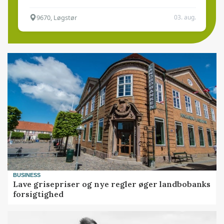
9670, Løgstør
03. aug.
BUSINESS
Lave grisepriser og nye regler øger landbobanks
forsigtighed