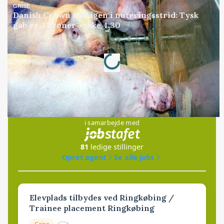
GRISE
Danish Crown slår igen i noteringsstrid: Tysk
gab er 3 kroner – ikke 4,30
Loading...
Annonce
Jobs
i samarbejde med
81
ledige stillinger
Opret agent
Se alle jobs
Elevplads tilbydes ved Ringkøbing /
Trainee placement Ringkøbing