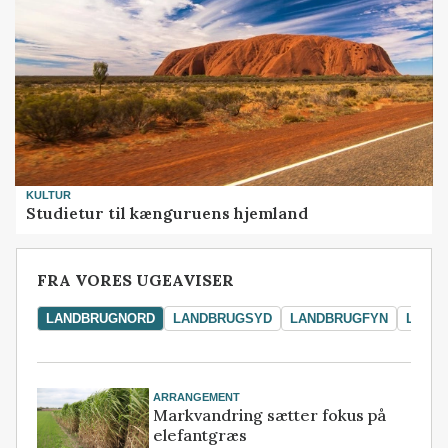
KULTUR
Studietur til kænguruens hjemland
FRA VORES UGEAVISER
LANDBRUGNORD
LANDBRUGSYD
LANDBRUGFYN
LAND
ARRANGEMENT
Markvandring sætter fokus på
elefantgræs