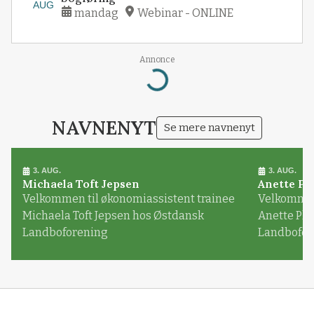
AUG
mandag
Webinar - ONLINE
Annonce
Loading...
NAVNENYT
Se mere navnenyt
3. AUG.
3. AUG.
Michaela Toft Jepsen
Anette Pl
Velkommen til økonomiassistent trainee
Velkommen 
Michaela Toft Jepsen hos Østdansk
Anette Pl
Landboforening
Landbofor