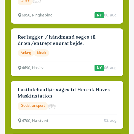
Grise
6950, Ringkøbing
06. aug.
NY
Rørlægger / håndmand søges til
dræn/entreprenørarbejde.
Anlæg
Kloak
4690, Haslev
06. aug.
NY
Lastbilchauffør søges til Henrik Haves
Maskinstation
Godstransport
4700, Næstved
03. aug.