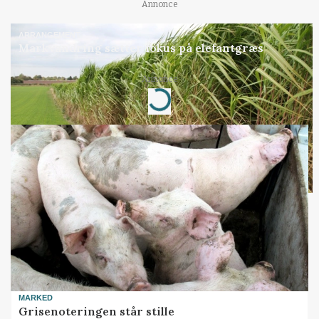
Annonce
ARRANGEMENT
Markvandring sætter fokus på elefantgræs
Annonce
Loading...
MARKED
Grisenoteringen står stille