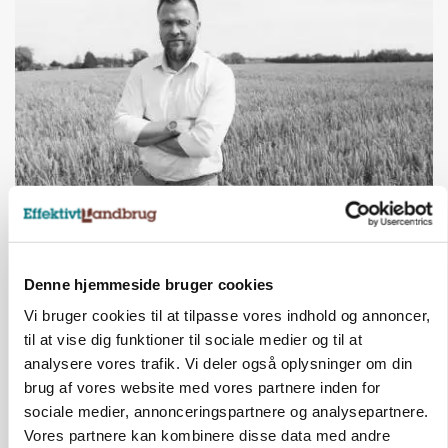
LEDER
Det er en uskik at udlægge et røgslør om
økoproduktion
Denne hjemmeside bruger cookies
Vi bruger cookies til at tilpasse vores indhold og annoncer,
HØST-TOUR
til at vise dig funktioner til sociale medier og til at
analysere vores trafik. Vi deler også oplysninger om din
brug af vores website med vores partnere inden for
sociale medier, annonceringspartnere og analysepartnere.
Vores partnere kan kombinere disse data med andre