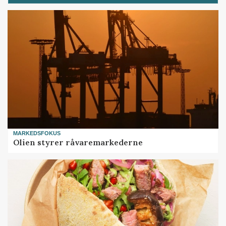
MARKEDSFOKUS
Olien styrer råvaremarkederne