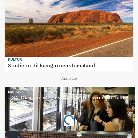
KULTUR
Studietur til kænguruens hjemland
Annonce
MARKED
USA: Oksekød steg i værdi i juni – svinekød faldt
Annonce
Loading...