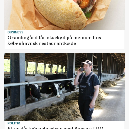
BUSINESS
Grambogård får oksekød på menuen hos
københavnsk restaurantkæde
POLITIK
Efter dårlige oplevelser med Bovaer: LDM-