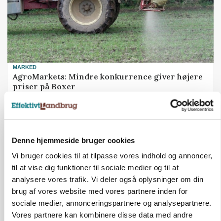
MARKED
AgroMarkets: Mindre konkurrence giver højere
priser på Boxer
Annonce
ULVE
Droner og AI kan afsløre ulvens jagtadfærd
Denne hjemmeside bruger cookies
Vi bruger cookies til at tilpasse vores indhold og annoncer,
Annonce
til at vise dig funktioner til sociale medier og til at
Loading...
analysere vores trafik. Vi deler også oplysninger om din
brug af vores website med vores partnere inden for
sociale medier, annonceringspartnere og analysepartnere.
Jobs
Vores partnere kan kombinere disse data med andre