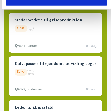
4700, Næstved
03. aug.
NY
Medarbejdere til griseproduktion
Grise
9681, Ranum
03. aug.
Kalvepasser til ejendom i udvikling søges
Kalve
6392, Bolderslev
03. aug.
Leder til klimastald