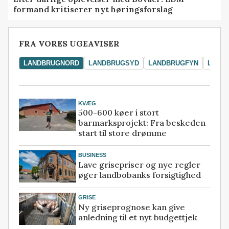
formand kritiserer nyt høringsforslag
FRA VORES UGEAVISER
LANDBRUGNORD
LANDBRUGSYD
LANDBRUGFYN
LAND
KVÆG
500-600 køer i stort
barmarksprojekt: Fra beskeden
start til store drømme
BUSINESS
Lave grisepriser og nye regler
øger landbobanks forsigtighed
GRISE
Ny griseprognose kan give
anledning til et nyt budgettjek