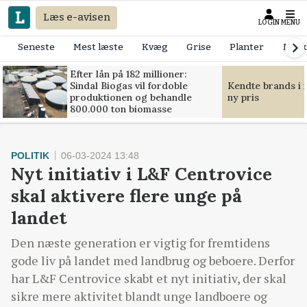
Læs e-avisen
LOGIN
MENU
Seneste
Mest læste
Kvæg
Grise
Planter
Mask
Efter lån på 182 millioner:
Sindal Biogas vil fordoble
Kendte brands i f
produktionen og behandle
ny pris
800.000 ton biomasse
POLITIK
06-03-2024 13:48
Nyt initiativ i L&F Centrovice
skal aktivere flere unge på
landet
Den næste generation er vigtig for fremtidens
gode liv på landet med landbrug og beboere. Derfor
har L&F Centrovice skabt et nyt initiativ, der skal
sikre mere aktivitet blandt unge landboere og