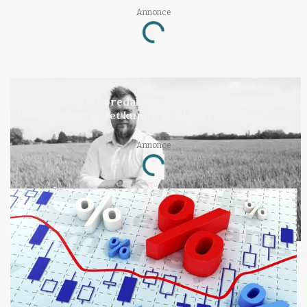
Annonce
Loading...
LEDER
Befriende, at topredaktør erkender, hun er
blevet klogere. Det kunne vi alle lære af
Annonce
Loading...