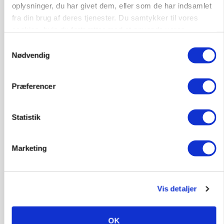
oplysninger, du har givet dem, eller som de har indsamlet
i samarbejde med
fra din brug af deres tjenester. Du samtykker til vores
cookies, hvis du fortsætter med at anvende vores
80
ledige stillinger
hjemmeside.
Samtykkevalg
Opret agent
Se alle jobs
Nødvendig
Præferencer
Rørlægger / håndmand søges til
dræn/entreprenørarbejde.
Anlæg
Kloak
Statistik
4690, Haslev
06. aug.
NY
Marketing
Lastbilchauffør søges til Henrik Haves
Maskinstation
Vis detaljer
Godstransport
OK