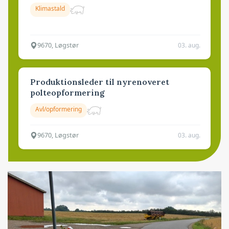
Klimastald
9670, Løgstør
03. aug.
Produktionsleder til nyrenoveret
polteopformering
Avl/opformering
9670, Løgstør
03. aug.