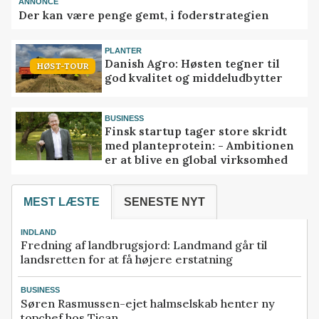
ANNONCE
Der kan være penge gemt, i foderstrategien
PLANTER
Danish Agro: Høsten tegner til
HØST-TOUR
god kvalitet og middeludbytter
BUSINESS
Finsk startup tager store skridt
med planteprotein: - Ambitionen
er at blive en global virksomhed
MEST LÆSTE
SENESTE NYT
INDLAND
Fredning af landbrugsjord: Landmand går til
landsretten for at få højere erstatning
BUSINESS
Søren Rasmussen-ejet halmselskab henter ny
topchef hos Tican