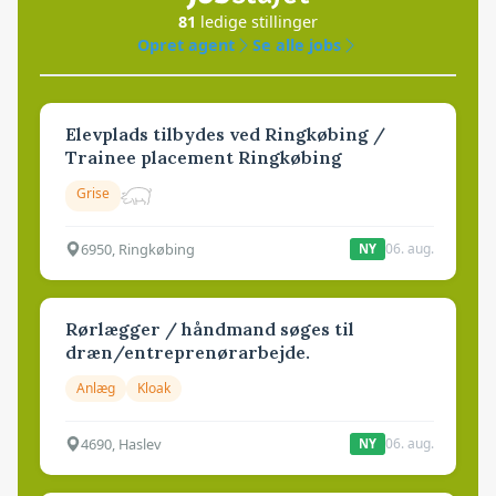
81
ledige stillinger
Opret agent
Se alle jobs
Elevplads tilbydes ved Ringkøbing /
Trainee placement Ringkøbing
Grise
6950, Ringkøbing
06. aug.
NY
Rørlægger / håndmand søges til
dræn/entreprenørarbejde.
Anlæg
Kloak
4690, Haslev
06. aug.
NY