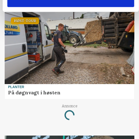
24-årigt finansgeni
HØST-TOUR
PLANTER
På døgnvagt i høsten
Annonce
Loading...