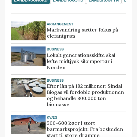
LANDBRUGNORD
LANDBRUGSYD
LANDBRUGFYN
LAND
ARRANGEMENT
Markvandring sætter fokus på
elefantgræs
BUSINESS
Lokalt generationsskifte skal
løfte midtjysk siloimportør i
Norden
BUSINESS
Efter lån på 182 millioner: Sindal
Biogas vil fordoble produktionen
og behandle 800.000 ton
biomasse
KVÆG
500-600 køer i stort
barmarksprojekt: Fra beskeden
start til store drømme