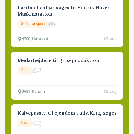
Lastbilchauffør søges til Henrik Haves
Maskinstation
Godstransport
4700, Næstved
03. aug.
Medarbejdere til griseproduktion
Grise
9681, Ranum
03. aug.
Kalvepasser til ejendom i udvikling søges
Kalve