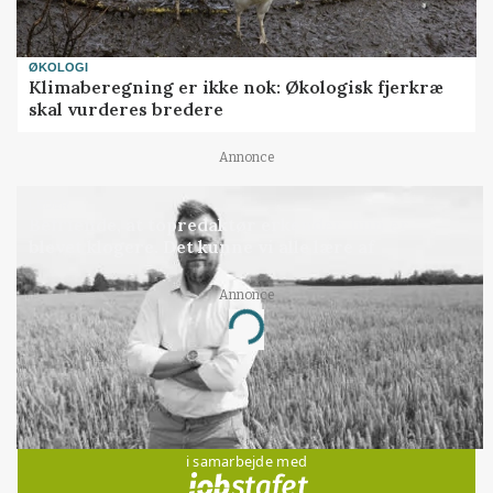
ØKOLOGI
Klimaberegning er ikke nok: Økologisk fjerkræ
skal vurderes bredere
Annonce
LEDER
Befriende, at topredaktør erkender, hun er
blevet klogere. Det kunne vi alle lære af
Annonce
Loading...
Jobs
i samarbejde med