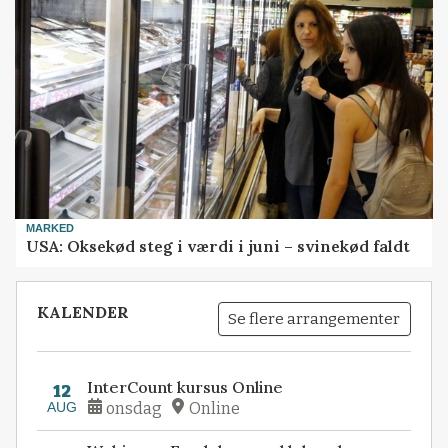
MARKED
USA: Oksekød steg i værdi i juni – svinekød faldt
KALENDER
Se flere arrangementer
InterCount kursus Online
12
AUG
onsdag
Online