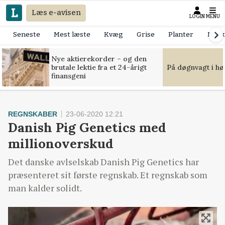
Læs e-avisen
LOGIN
MENU
Seneste
Mest læste
Kvæg
Grise
Planter
Mask
Nye aktierekorder – og den
brutale lektie fra et 24-årigt
På døgnvagt i hø
finansgeni
REGNSKABER
23-06-2020 12:21
Danish Pig Genetics med
millionoverskud
Det danske avlselskab Danish Pig Genetics har
præsenteret sit første regnskab. Et regnskab som
man kalder solidt.