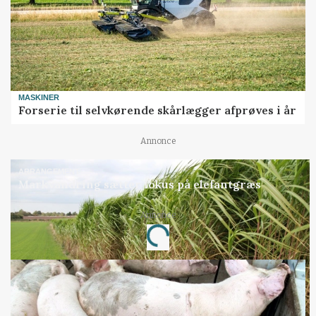
MASKINER
Forserie til selvkørende skårlægger afprøves i år
Annonce
ARRANGEMENT
Markvandring sætter fokus på elefantgræs
Annonce
Loading...