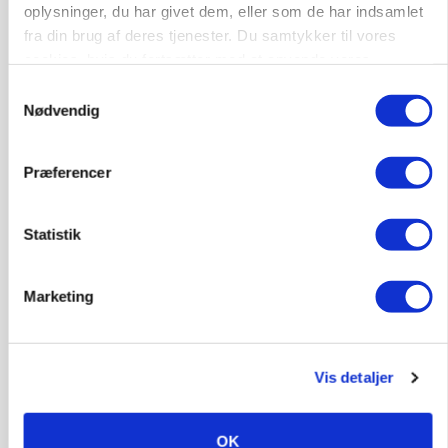
oplysninger, du har givet dem, eller som de har indsamlet
fra din brug af deres tjenester. Du samtykker til vores
cookies, hvis du fortsætter med at anvende vores
BUSINESS
hjemmeside.
Samtykkevalg
Efter salg af 3.000 søer: Vestfynsk
Nødvendig
opformeringsprofil afhænder jord for 85
millioner
Præferencer
Statistik
Marketing
Vis detaljer
MARKEDSFOKUS
Nye aktierekorder – og den brutale lektie fra et
OK