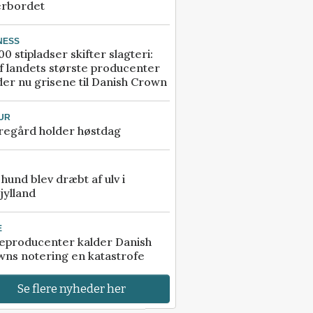
erbordet
NESS
00 stipladser skifter slagteri:
f landets største producenter
er nu grisene til Danish Crown
UR
regård holder høstdag
e hund blev dræbt af ulv i
jylland
E
eproducenter kalder Danish
ns notering en katastrofe
Se flere nyheder her