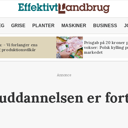
ÆG
GRISE
PLANTER
MASKINER
BUSINESS
J
Prisgab på 20 kroner p
 - Vi forlanger ens
vokser: Polsk kylling 
 produktionsvilkår
markedet
Annonce
ddannelsen er for