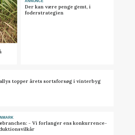
ANNONCE
Der kan være penge gemt, i
foderstrategien
å
R
llys topper årets sortsforsøg i vinterbyg
ANMARK
æbranchen: - Vi forlanger ens konkurrence-
duktionsvilkår