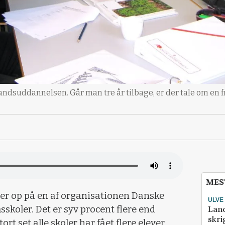
andsuddannelsen. Går man tre år tilbage, er der tale om en 
MES
ver op på en af organisationen Danske
ULVE
Lan
koler. Det er syv procent flere end
skri
rt set alle skoler har fået flere elever.