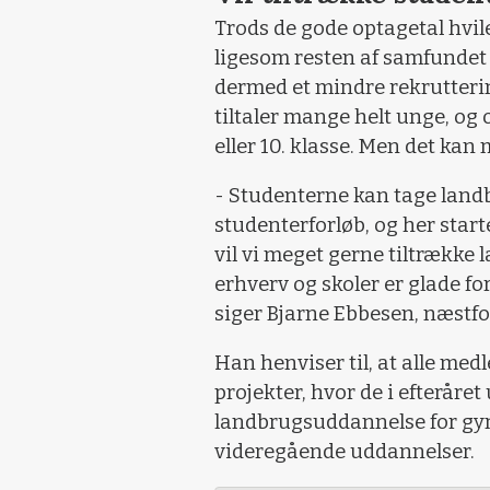
Trods de gode optagetal hvil
ligesom resten af samfundet
dermed et mindre rekrutter
tiltaler mange helt unge, og
eller 10. klasse. Men det kan
- Studenterne kan tage land
studenterforløb, og her star
vil vi meget gerne tiltrække l
erhverv og skoler er glade fo
siger Bjarne Ebbesen, næstf
Han henviser til, at alle med
projekter, hvor de i efteråre
landbrugsuddannelse for gym
videregående uddannelser.