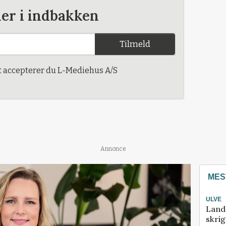
der i indbakken
Tilmeld
t accepterer du L-Mediehus A/S
Annonce
MES
ULVE
Land
skrig