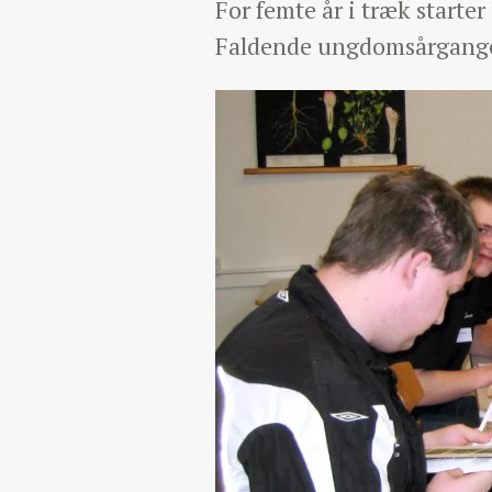
For femte år i træk starte
Faldende ungdomsårgange o