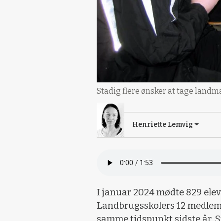
Stadig flere ønsker at tage landm
Henriette Lemvig
I januar 2024 mødte 829 ele
Landbrugsskolers 12 medlemss
samme tidspunkt sidste år. Sto