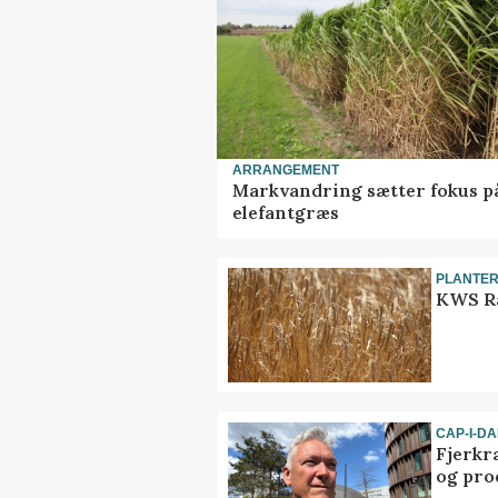
ARRANGEMENT
Markvandring sætter fokus p
elefantgræs
PLANTE
KWS Ra
CAP-I-D
Fjerkr
og pro