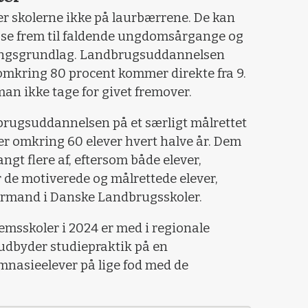
er skolerne ikke på laurbærrene. De kan
 se frem til faldende ungdomsårgange og
ingsgrundlag. Landbrugsuddannelsen
 omkring 80 procent kommer direkte fra 9.
 man ikke tage for givet fremover.
brugsuddannelsen på et særligt målrettet
ter omkring 60 elever hvert halve år. Dem
angt flere af, eftersom både elever,
r de motiverede og målrettede elever,
ormand i Danske Landbrugsskoler.
lemsskoler i 2024 er med i regionale
t udbyder studiepraktik på en
nasieelever på lige fod med de