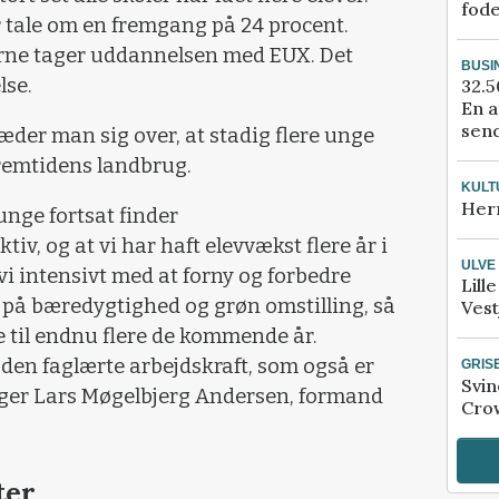
fod
er tale om en fremgang på 24 procent.
rne tager uddannelsen med EUX. Det
BUSI
lse.
32.5
En a
send
der man sig over, at stadig flere unge
 fremtidens landbrug.
KULT
Her
 unge fortsat finder
v, og at vi har haft elevvækst flere år i
ULVE
vi intensivt med at forny og forbedre
Lill
på bæredygtighed og grøn omstilling, så
Vest
e til endnu flere de kommende år.
 den faglærte arbejdskraft, som også er
GRIS
Svin
siger Lars Møgelbjerg Andersen, formand
Crow
ter