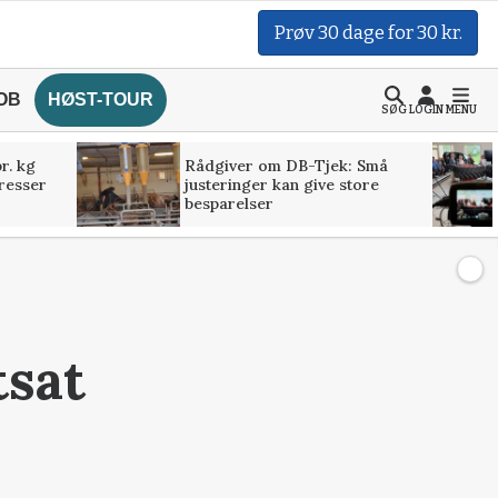
Prøv 30 dage for 30 kr.
OB
HØST-TOUR
SØG
LOGIN
MENU
r. kg
Rådgiver om DB-Tjek: Små
presser
justeringer kan give store
besparelser
tsat