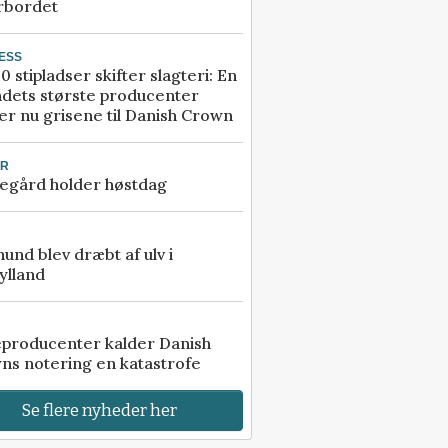
rbordet
ESS
0 stipladser skifter slagteri: En
ndets største producenter
r nu grisene til Danish Crown
UR
egård holder høstdag
 hund blev dræbt af ulv i
ylland
eproducenter kalder Danish
ns notering en katastrofe
Se flere nyheder her