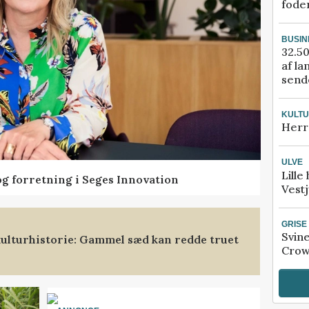
fode
BUSIN
32.50
af la
sende
KULT
Herr
ULVE
Lille
og forretning i Seges Innovation
Vestj
GRISE
Svin
ulturhistorie: Gammel sæd kan redde truet
Crow