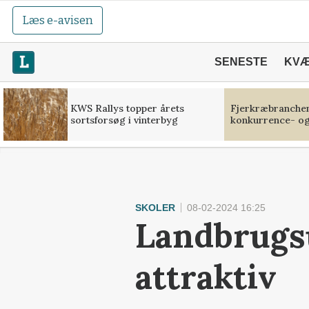
Læs e-avisen
SENESTE
KV
KWS Rallys topper årets
Fjerkræbranchen:
sortsforsøg i vinterbyg
konkurrence- og
SKOLER
08-02-2024 16:25
Landbrugsu
attraktiv