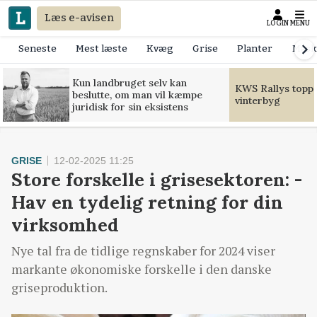
Læs e-avisen
LOGIN
MENU
Seneste
Mest læste
Kvæg
Grise
Planter
Mask
Kun landbruget selv kan
KWS Rallys toppe
beslutte, om man vil kæmpe
vinterbyg
juridisk for sin eksistens
GRISE
12-02-2025 11:25
Store forskelle i grisesektoren: -
Hav en tydelig retning for din
virksomhed
Nye tal fra de tidlige regnskaber for 2024 viser
markante økonomiske forskelle i den danske
griseproduktion.