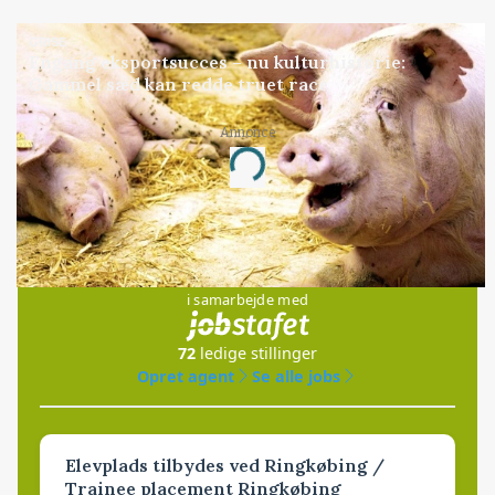
GRISE
Engang eksportsucces – nu kulturhistorie:
Gammel sæd kan redde truet race
Annonce
Loading...
Jobs
i samarbejde med
72
ledige stillinger
Opret agent
Se alle jobs
Elevplads tilbydes ved Ringkøbing /
Trainee placement Ringkøbing