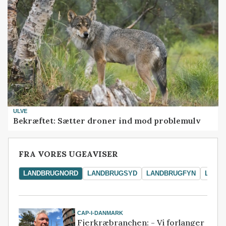
ULVE
Bekræftet: Sætter droner ind mod problemulv
FRA VORES UGEAVISER
LANDBRUGNORD
LANDBRUGSYD
LANDBRUGFYN
LAND
CAP-I-DANMARK
Fjerkræbranchen: - Vi forlanger