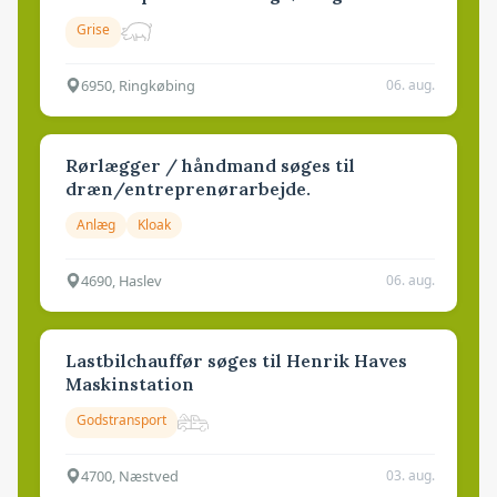
Grise
6950, Ringkøbing
06. aug.
Rørlægger / håndmand søges til
dræn/entreprenørarbejde.
Anlæg
Kloak
4690, Haslev
06. aug.
Lastbilchauffør søges til Henrik Haves
Maskinstation
Godstransport
4700, Næstved
03. aug.