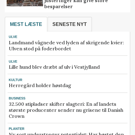
justeringer kan give store
besparelser
MEST LÆSTE
SENESTE NYT
ULVE
Landmand vågnede ved lyden af skrigende kvier:
Ulven stod på foderbordet
ULVE
Lille hund blev dræbt af ulv i Vestjylland
KULTUR
Herregård holder høstdag
BUSINESS
32.500 stipladser skifter slagteri: En af landets
største producenter sender nu grisene til Danish
Crown
PLANTER
Ny sort understreger potentialet: Har høstet den