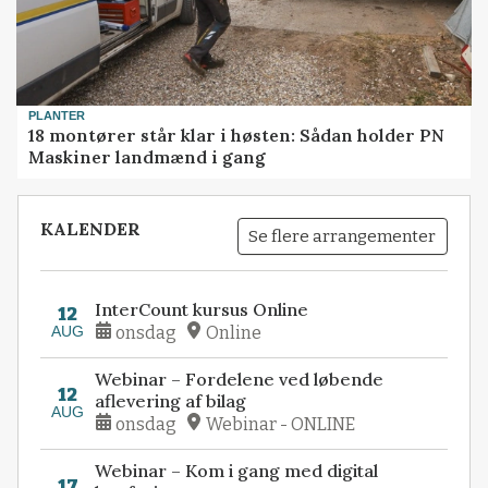
PLANTER
18 montører står klar i høsten: Sådan holder PN
Maskiner landmænd i gang
KALENDER
Se flere arrangementer
InterCount kursus Online
12
AUG
onsdag
Online
Webinar – Fordelene ved løbende
12
aflevering af bilag
AUG
onsdag
Webinar - ONLINE
Webinar – Kom i gang med digital
17