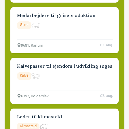
Medarbejdere til griseproduktion
Grise
9681, Ranum
03. aug.
Kalvepasser til ejendom i udvikling søges
Kalve
6392, Bolderslev
03. aug.
Leder til klimastald
Klimastald