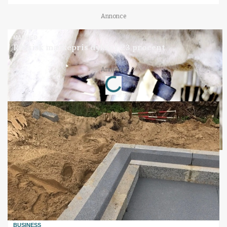
Annonce
MARKED
Russisk mælkepris dykker 23 procent
Loading...
Annonce
BUSINESS