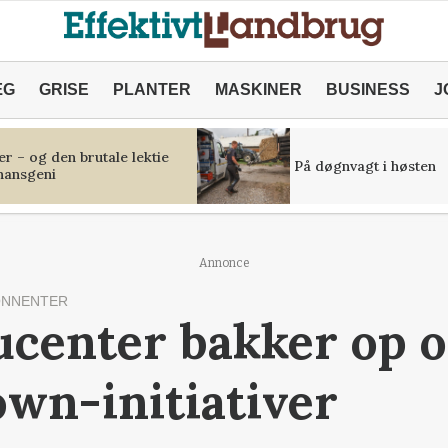
ÆG
GRISE
PLANTER
MASKINER
BUSINESS
J
r – og den brutale lektie
På døgnvagt i høsten
inansgeni
Annonce
ONNENTER
ucenter bakker op 
wn-initiativer