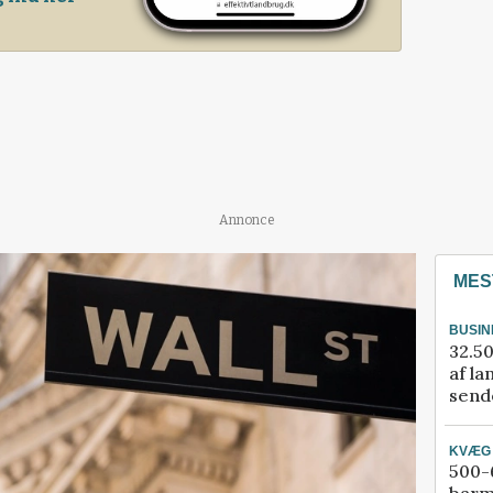
Annonce
MES
BUSIN
32.50
af la
sende
KVÆG
500-6