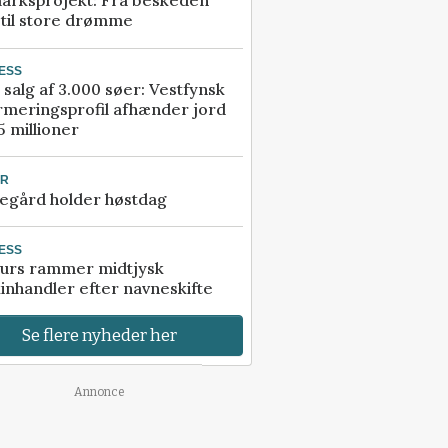
arksprojekt: Fra beskeden
 til store drømme
ESS
 salg af 3.000 søer: Vestfynsk
rmeringsprofil afhænder jord
5 millioner
UR
egård holder høstdag
ESS
urs rammer midtjysk
inhandler efter navneskifte
Se flere nyheder her
Annonce