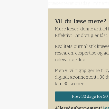
præsenteret onsdag. Initiative
til slagteriet.
Vil du læse mere?
Kære læser, denne artikel 
Effektivt Landbrug er låst.
Kvalitetsjournalistik kræv
research, ekspertise og ad
relevante kilder.
Men vi vil rigtig gerne tilb
digitalt abonnement i 30 d
kun 30 kroner.
Prøv 30 dage for 30 
Allerede abonnement?
Log