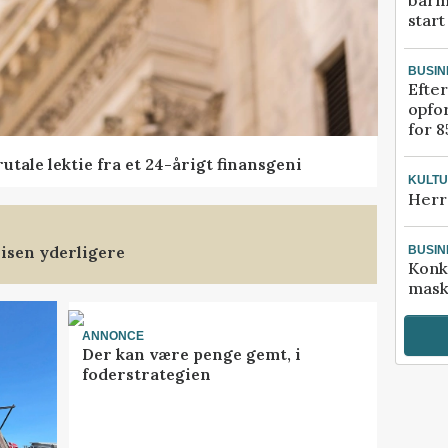
barm
start
BUSIN
Efter
opfo
for 8
tale lektie fra et 24-årigt finansgeni
KULT
Herr
isen yderligere
BUSIN
Konk
mask
ANNONCE
Der kan være penge gemt, i
foderstrategien