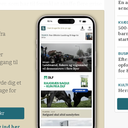
En a
r, som har til formål at skaffe flere grise
send
KVÆ
500-
bar
fra
star
er
BUSI
Efte
gang til
opfo
for 
yde dig et
KULT
age for
Her
kr
 ind her