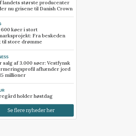
f landets største producenter
er nu grisene til Danish Crown
G
600 køer i stort
marksprojekt: Fra beskeden
t til store drømme
NESS
r salg af 3.000 søer: Vestfynsk
rmeringsprofil afhænder jord
85 millioner
UR
regård holder høstdag
Se flere nyheder her