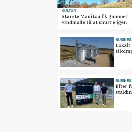
KULTUR
Største Manitou fik gammel
vindmølle til at snurre igen
BUSINES
Lokalt 
siloim
BUSINES
Efter f
staldi