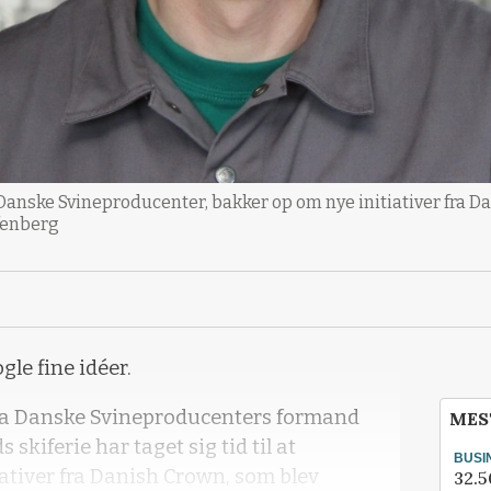
anske Svineproducenter, bakker op om nye initiativer fra Dan
lfenberg
gle fine idéer.
a Danske Svineproducenters formand
MES
 skiferie har taget sig tid til at
BUSI
ativer fra Danish Crown, som blev
32.5