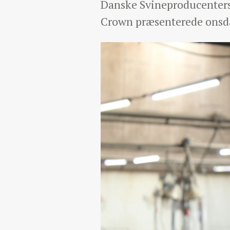
Danske Svineproducenters 
Crown præsenterede onsdag f