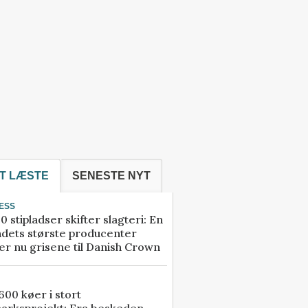
T LÆSTE
SENESTE NYT
ESS
0 stipladser skifter slagteri: En
ndets største producenter
r nu grisene til Danish Crown
00 køer i stort