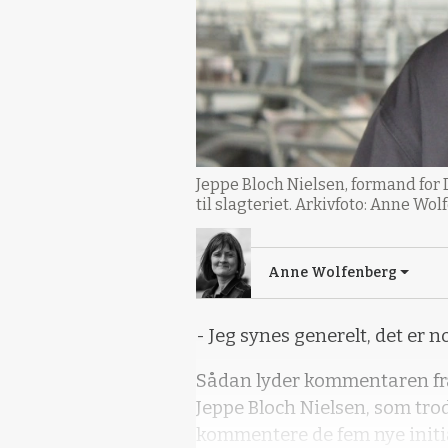
Jeppe Bloch Nielsen, formand for D
til slagteriet. Arkivfoto: Anne Wo
Anne Wolfenberg
- Jeg synes generelt, det er no
Sådan lyder kommentaren fr
Jeppe Bloch Nielsen, som trods
kommentere de fem nye initi