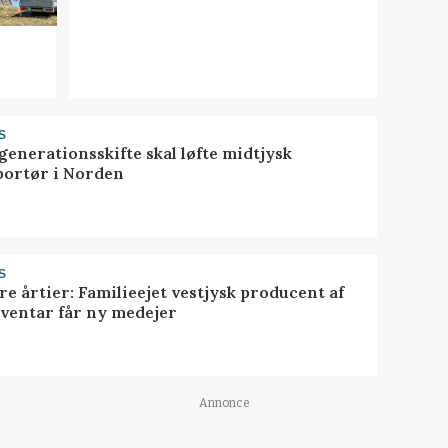
S
generationsskifte skal løfte midtjysk
portør i Norden
S
ire årtier: Familieejet vestjysk producent af
nventar får ny medejer
Annonce