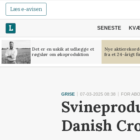
Læs e-avisen
SENESTE
KV
Det er en uskik at udlægge et
Nye aktierekorde
røgslør om økoproduktion
fra et 24-årigt f
GRISE
07-03-2025 08:38
FOR AB
Svineprod
Danish Cro