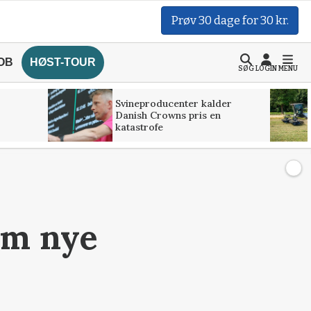
Prøv 30 dage for 30 kr.
OB
HØST-TOUR
SØG
LOGIN
MENU
Svineproducenter kalder
Danish Crowns pris en
katastrofe
om nye