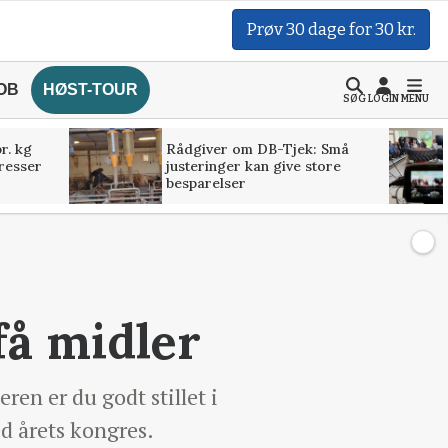
Prøv 30 dage for 30 kr.
OB
HØST-TOUR
SØG
LOGIN
MENU
r. kg
Rådgiver om DB-Tjek: Små
presser
justeringer kan give store
besparelser
få midler
ren er du godt stillet i
ed årets kongres.