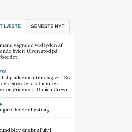
T LÆSTE
SENESTE NYT
mand vågnede ved lyden af
ende kvier: Ulven stod på
rbordet
ESS
0 stipladser skifter slagteri: En
ndets største producenter
r nu grisene til Danish Crown
UR
egård holder høstdag
 hund blev dræbt af ulv i