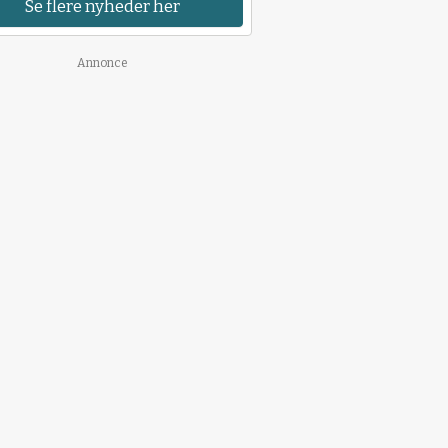
Se flere nyheder her
Annonce