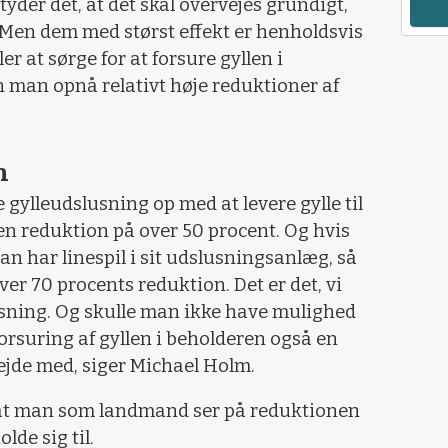
yder det, at det skal overvejes grundigt,
i. Men dem med størst effekt er henholdsvis
ler at sørge for at forsure gyllen i
 man opnå relativt høje reduktioner af
n
 gylleudslusning op med at levere gylle til
n reduktion på over 50 procent. Og hvis
an har linespil i sit udslusningsanlæg, så
r 70 procents reduktion. Det er det, vi
løsning. Og skulle man ikke have mulighed
r forsuring af gyllen i beholderen også en
bejde med, siger Michael Holm.
, at man som landmand ser på reduktionen
lde sig til.