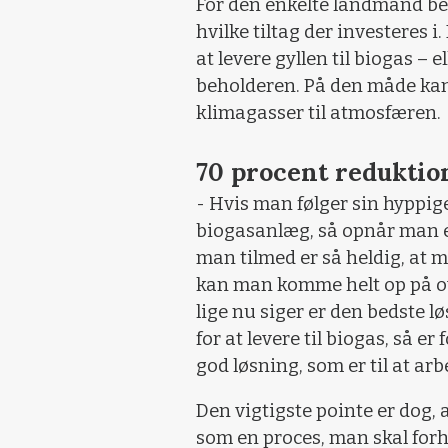
For den enkelte landmand bet
hvilke tiltag der investeres 
at levere gyllen til biogas – el
beholderen. På den måde kan
klimagasser til atmosfæren.
70 procent reduktio
- Hvis man følger sin hyppige
biogasanlæg, så opnår man e
man tilmed er så heldig, at m
kan man komme helt op på ove
lige nu siger er den bedste 
for at levere til biogas, så e
god løsning, som er til at ar
Den vigtigste pointe er dog
som en proces, man skal forho