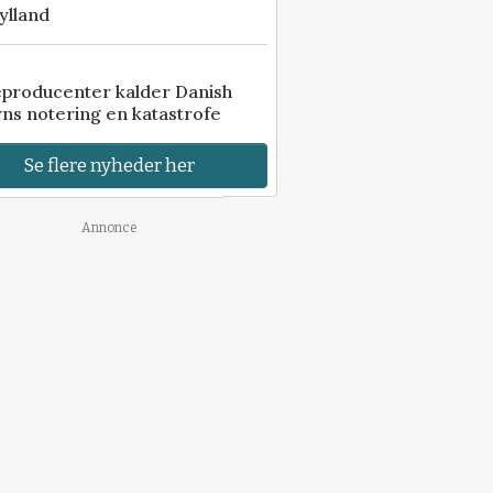
ylland
eproducenter kalder Danish
ns notering en katastrofe
Se flere nyheder her
Annonce