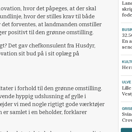
Lan
ovation, hvor det påpeges, at der skal
skri
fod
dlinje, hvor der stilles krav til både
r det forventes, at landmanden omstiller
BUSI
er positivt til den grønne omstilling.
32.5
En a
t? Det gav chefkonsulent fra Husdyr,
send
ation sit bud på i sit oplæg på
KULT
Her
ULVE
Lill
ltater i forhold til den grønne omstilling.
Vest
nvende hyppig udslusning af gylle i
ejder vi med nogle rigtigt gode værktøjer
GRIS
n er samlet i en beholder, forklarer
Svin
Crow