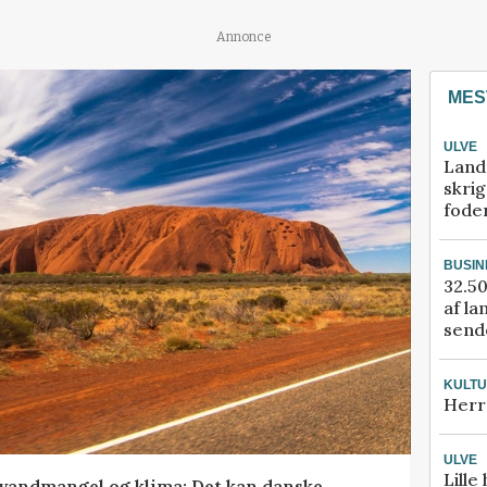
Annonce
MES
ULVE
Land
skrig
fode
BUSIN
32.50
af la
sende
KULT
Herr
ULVE
Lille
vandmangel og klima: Det kan danske