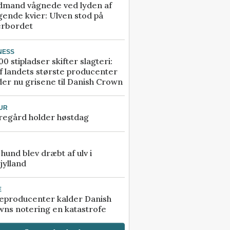
dmand vågnede ved lyden af
gende kvier: Ulven stod på
erbordet
NESS
00 stipladser skifter slagteri:
f landets største producenter
er nu grisene til Danish Crown
UR
regård holder høstdag
e hund blev dræbt af ulv i
jylland
E
eproducenter kalder Danish
ns notering en katastrofe