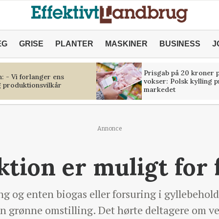
ÆG
GRISE
PLANTER
MASKINER
BUSINESS
J
Prisgab på 20 kroner p
 - Vi forlanger ens
vokser: Polsk kylling 
 produktionsvilkår
markedet
Annonce
tion er muligt for 
 og enten biogas eller forsuring i gyllebeholde
 den grønne omstilling. Det hørte deltagere om v