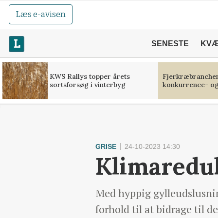
Læs e-avisen
SENESTE
KV
KWS Rallys topper årets
Fjerkræbranchen:
sortsforsøg i vinterbyg
konkurrence- og
GRISE
24-10-2023 14:30
Klimareduk
Med hyppig gylleudslusning
forhold til at bidrage til