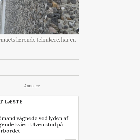
irmaets kørende teknikere, har en
Annonce
T LÆSTE
dmand vågnede ved lyden af
gende kvier: Ulven stod på
erbordet