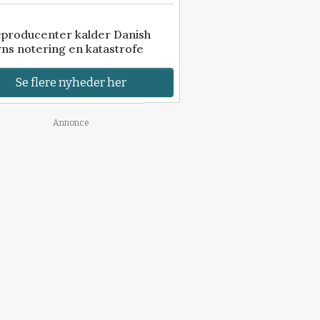
eproducenter kalder Danish
ns notering en katastrofe
Se flere nyheder her
Annonce