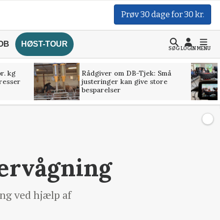
Prøv 30 dage for 30 kr.
OB
HØST-TOUR
SØG
LOGIN
MENU
r. kg
Rådgiver om DB-Tjek: Små
presser
justeringer kan give store
besparelser
vervågning
ng ved hjælp af