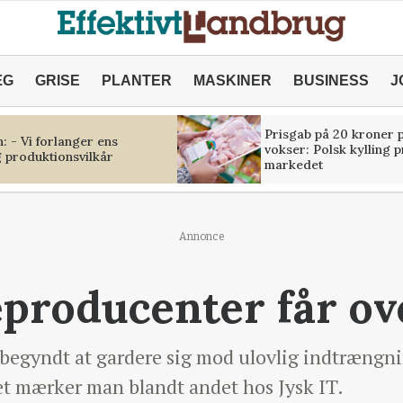
ÆG
GRISE
PLANTER
MASKINER
BUSINESS
J
Prisgab på 20 kroner p
 - Vi forlanger ens
vokser: Polsk kylling 
 produktionsvilkår
markedet
Annonce
eproducenter får o
 begyndt at gardere sig mod ulovlig indtrængni
t mærker man blandt andet hos Jysk IT.