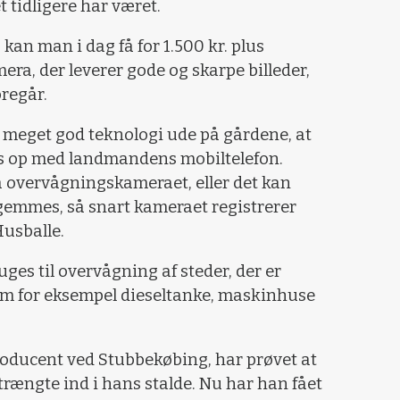
 tidligere har været.
an man i dag få for 1.500 kr. plus
ra, der leverer gode og skarpe billeder,
foregår.
å meget god teknologi ude på gårdene, at
s op med landmandens mobiltelefon.
a overvågningskameraet, eller det kan
g gemmes, så snart kameraet registrerer
usballe.
ges til overvågning af steder, der er
 som for eksempel dieseltanke, maskinhuse
roducent ved Stubbekøbing, har prøvet at
 trængte ind i hans stalde. Nu har han fået