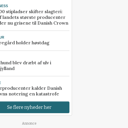
NESS
00 stipladser skifter slagteri:
f landets største producenter
er nu grisene til Danish Crown
UR
regård holder høstdag
e hund blev dræbt af ulv i
jylland
E
eproducenter kalder Danish
ns notering en katastrofe
Se flere nyheder her
Annonce