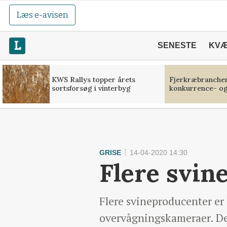
Læs e-avisen
SENESTE
KV
KWS Rallys topper årets
Fjerkræbranchen:
sortsforsøg i vinterbyg
konkurrence- og
GRISE
14-04-2020 14:30
Flere svin
Flere svineproducenter er
overvågningskameraer. De