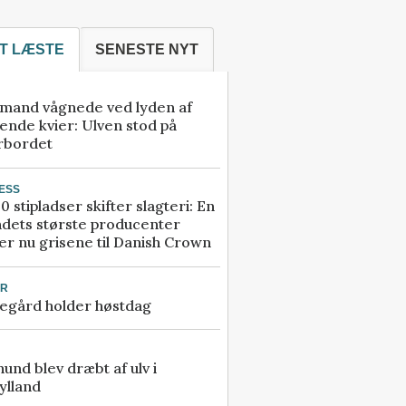
T LÆSTE
SENESTE NYT
mand vågnede ved lyden af
ende kvier: Ulven stod på
rbordet
ESS
0 stipladser skifter slagteri: En
ndets største producenter
r nu grisene til Danish Crown
UR
egård holder høstdag
 hund blev dræbt af ulv i
ylland