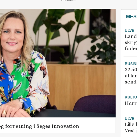
MES
ULVE
Land
skrig
fode
BUSIN
32.50
af la
sende
KULT
Herr
ULVE
Lille
og forretning i Seges Innovation
Vestj