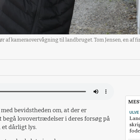
ndør af kameraovervågning til landbruget. Tom Jensen, en af f
MES
 med bevidstheden om, at der er
ULVE
Lan
at begå lovovertrædelser i deres forsøg på
skri
et dårligt lys.
fod