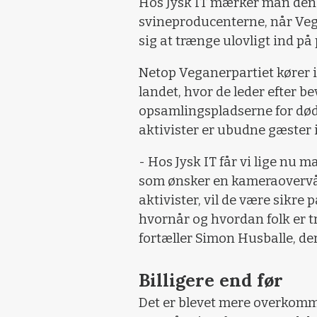
Hos Jysk IT mærker man den 
svineproducenterne, når Vega
sig at trænge ulovligt ind på
Netop Veganerpartiet kører i
landet, hvor de leder efter be
opsamlingspladserne for døde
aktivister er ubudne gæster 
- Hos Jysk IT får vi lige nu
som ønsker en kameraovervå
aktivister, vil de være sikre 
hvornår og hvordan folk er 
fortæller Simon Husballe, der
Billigere end før
Det er blevet mere overkomm