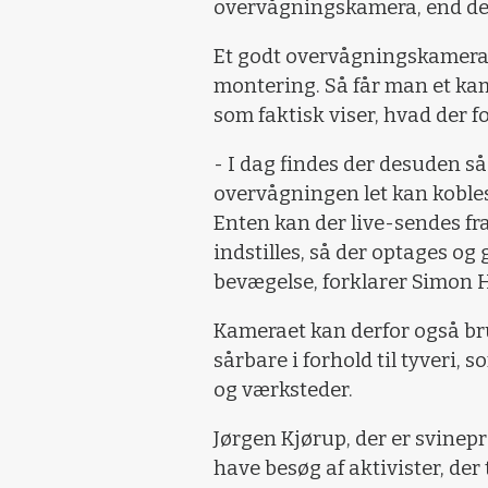
overvågningskamera, end det
Et godt overvågningskamera k
montering. Så får man et kame
som faktisk viser, hvad der 
- I dag findes der desuden s
overvågningen let kan koble
Enten kan der live-sendes fr
indstilles, så der optages o
bevægelse, forklarer Simon H
Kameraet kan derfor også bru
sårbare i forhold til tyveri,
og værksteder.
Jørgen Kjørup, der er svinep
have besøg af aktivister, der