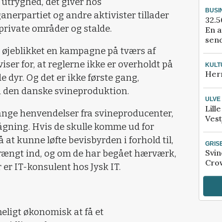
utryghed, det giver hos
BUSI
nerpartiet og andre aktivister tillader
32.5
 private områder og stalde.
En a
send
 øjeblikket en kampagne på tværs af
viser for, at reglerne ikke er overholdt på
KULT
Her
 dyr. Og det er ikke første gang,
i den danske svineproduktion.
ULVE
Lill
 mange henvendelser fra svineproducenter,
Vest
gning. Hvis de skulle komme ud for
på at kunne løfte bevisbyrden i forhold til,
GRIS
Svin
trængt ind, og om de har begået hærværk,
Crow
 er IT-konsulent hos Jysk IT.
eligt økonomisk at få et