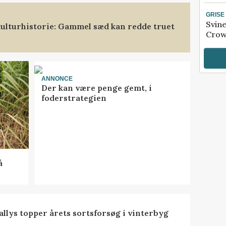
GRISE
Svin
ulturhistorie: Gammel sæd kan redde truet
Crow
ANNONCE
Der kan være penge gemt, i
foderstrategien
å
R
llys topper årets sortsforsøg i vinterbyg