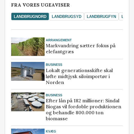
FRA VORES UGEAVISER
LANDBRUGNORD
LANDBRUGSYD
LANDBRUGFYN
LAND
ARRANGEMENT
Markvandring sætter fokus på
elefantgræs
BUSINESS
Lokalt generationsskifte skal
løfte midtjysk siloimportør i
Norden
BUSINESS
Efter lån på 182 millioner: Sindal
Biogas vil fordoble produktionen
og behandle 800.000 ton
biomasse
KVÆG