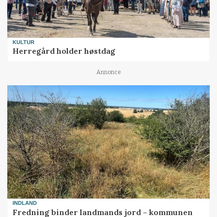
KULTUR
Herregård holder høstdag
Annonce
INDLAND
Fredning binder landmands jord – kommunen