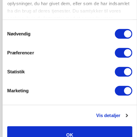
Danish Crown slår igen i noteringsstrid: Tysk
oplysninger, du har givet dem, eller som de har indsamlet
gab er 3 kroner – ikke 4,30
fra din brug af deres tjenester. Du samtykker til vores
cookies, hvis du fortsætter med at anvende vores
hjemmeside.
Samtykkevalg
Nødvendig
Præferencer
Statistik
Marketing
LEDER
Det er en uskik at udlægge et røgslør om
økoproduktion
Vis detaljer
HØST-TOUR
OK