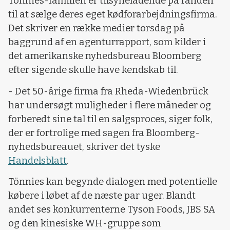
Tönnies-familien er tilsyneladende på randen
til at sælge deres eget kødforarbejdningsfirma.
Det skriver en række medier torsdag på
baggrund af en agenturrapport, som kilder i
det amerikanske nyhedsbureau Bloomberg
efter sigende skulle have kendskab til.
- Det 50-årige firma fra Rheda-Wiedenbrück
har undersøgt muligheder i flere måneder og
forberedt sine tal til en salgsproces, siger folk,
der er fortrolige med sagen fra Bloomberg-
nyhedsbureauet, skriver det tyske
Handelsblatt
.
Tönnies kan begynde dialogen med potentielle
købere i løbet af de næste par uger. Blandt
andet ses konkurrenterne Tyson Foods, JBS SA
og den kinesiske WH-gruppe som