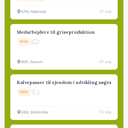
4700, Næstved
03. aug.
Medarbejdere til griseproduktion
Grise
9681, Ranum
03. aug.
Kalvepasser til ejendom i udvikling søges
Kalve
6392, Bolderslev
03. aug.