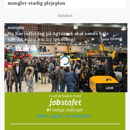
mangler stadig plejeplan
Annonce
AGROMEK
Ny Kartoffeldag på Agromek skal samle hele
værdikæden om ny teknologi
Annonce
Loading...
Jobs
i samarbejde med
81
ledige stillinger
Opret agent
Se alle jobs