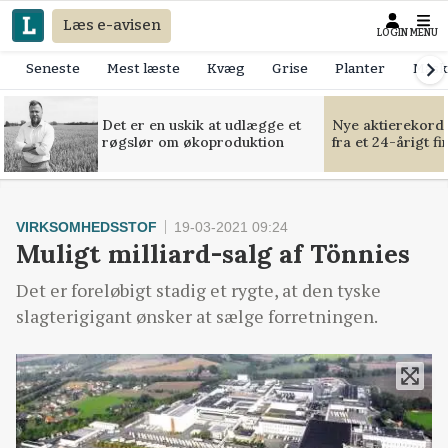
Læs e-avisen
LOGIN
MENU
Seneste
Mest læste
Kvæg
Grise
Planter
Mask
Det er en uskik at udlægge et
Nye aktierekorde
røgslør om økoproduktion
fra et 24-årigt f
VIRKSOMHEDSSTOF
19-03-2021 09:24
Muligt milliard-salg af Tönnies
Det er foreløbigt stadig et rygte, at den tyske
slagterigigant ønsker at sælge forretningen.