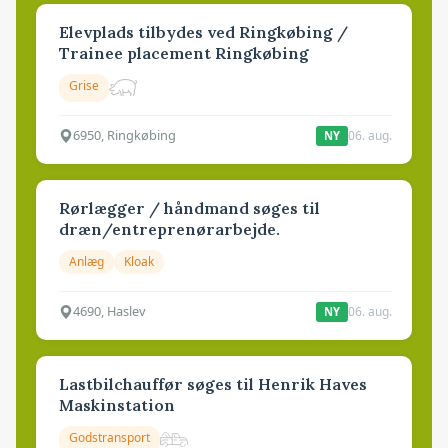
Elevplads tilbydes ved Ringkøbing /
Trainee placement Ringkøbing
Grise
6950, Ringkøbing
06. aug.
NY
Rørlægger / håndmand søges til
dræn/entreprenørarbejde.
Anlæg
Kloak
4690, Haslev
06. aug.
NY
Lastbilchauffør søges til Henrik Haves
Maskinstation
Godstransport