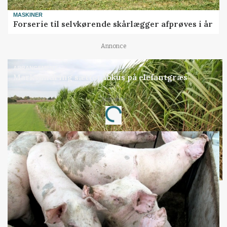
MASKINER
Forserie til selvkørende skårlægger afprøves i år
Annonce
ARRANGEMENT
Markvandring sætter fokus på elefantgræs
Annonce
Loading...