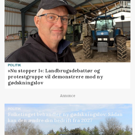
POLITIK
»Nu stopper I«: Landbrugsdebattør og
protestgruppe vil demonstrere mod ny
gødskningslov
Annonce
POLITIK
Folketinget behandler ny gødskningslov: Sådan
kan den ændre din bedrift fra 2027
Annonce