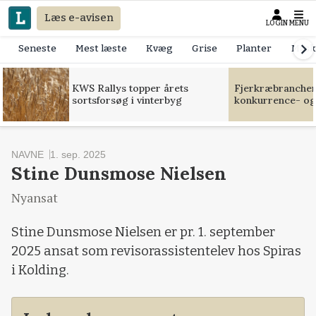
Læs e-avisen
LOGIN
MENU
Seneste
Mest læste
Kvæg
Grise
Planter
Mask
KWS Rallys topper årets
Fjerkræbranchen:
sortsforsøg i vinterbyg
konkurrence- og
NAVNE
1. sep. 2025
Stine Dunsmose Nielsen
Nyansat
Stine Dunsmose Nielsen er pr. 1. september
2025 ansat som revisorassistentelev hos Spiras
i Kolding.