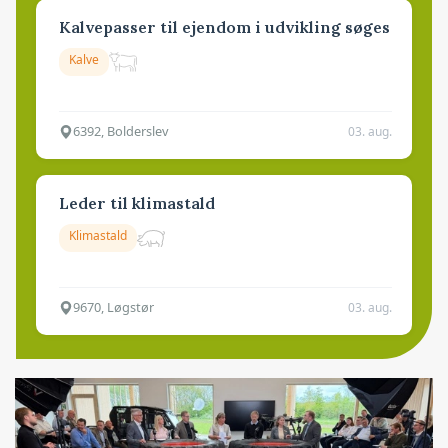
Kalvepasser til ejendom i udvikling søges
Kalve
6392, Bolderslev
03. aug.
Leder til klimastald
Klimastald
9670, Løgstør
03. aug.