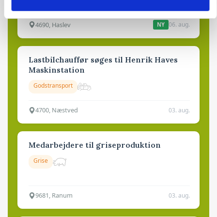
Anlæg
Kloak
4690, Haslev
06. aug.
NY
Lastbilchauffør søges til Henrik Haves
Maskinstation
Godstransport
4700, Næstved
03. aug.
Medarbejdere til griseproduktion
Grise
9681, Ranum
03. aug.