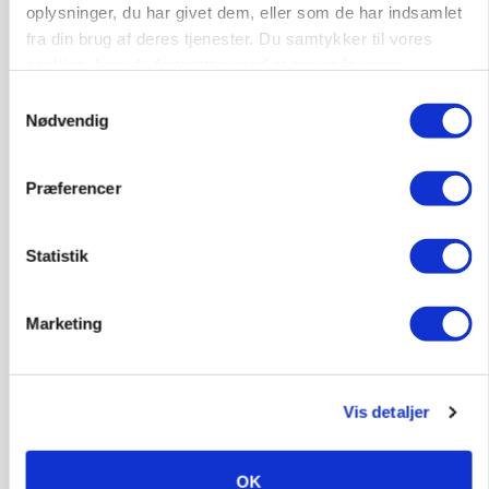
oplysninger, du har givet dem, eller som de har indsamlet
Jobs
fra din brug af deres tjenester. Du samtykker til vores
cookies, hvis du fortsætter med at anvende vores
i samarbejde med
hjemmeside.
Samtykkevalg
Nødvendig
76
ledige stillinger
Opret agent
Se alle jobs
Præferencer
Elevplads tilbydes ved Ringkøbing /
Statistik
Trainee placement Ringkøbing
Grise
Marketing
6950, Ringkøbing
06. aug.
NY
Vis detaljer
Rørlægger / håndmand søges til
dræn/entreprenørarbejde.
OK