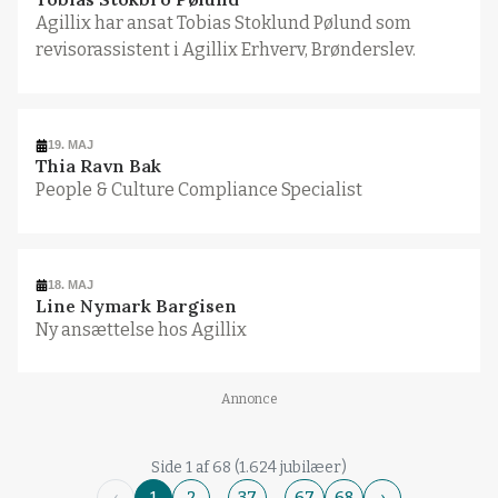
Agillix har ansat Tobias Stoklund Pølund som
revisorassistent i Agillix Erhverv, Brønderslev.
19. MAJ
Thia Ravn Bak
People & Culture Compliance Specialist
18. MAJ
Line Nymark Bargisen
Ny ansættelse hos Agillix
Annonce
Side 1 af 68 (1.624 jubilæer)
…
…
‹
1
2
37
67
68
›