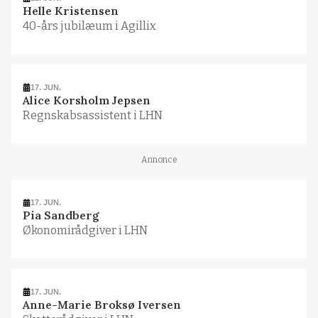
Helle Kristensen
40-års jubilæum i Agillix
17. JUN.
Alice Korsholm Jepsen
Regnskabsassistent i LHN
Annonce
17. JUN.
Pia Sandberg
Økonomirådgiver i LHN
17. JUN.
Anne-Marie Broksø Iversen