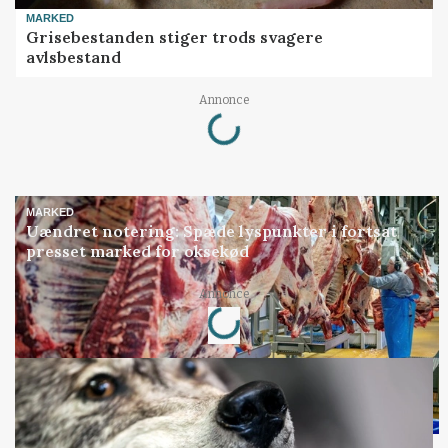
MARKED
Grisebestanden stiger trods svagere
avlsbestand
Annonce
Loading...
MARKED
Uændret notering: Spæde lyspunkter i fortsat
presset marked for oksekød
Annonce
Loading...