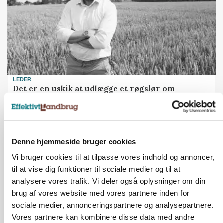
LEDER
Det er en uskik at udlægge et røgslør om
økoproduktion
Annonce
Denne hjemmeside bruger cookies
BUSINESS
Fra mark til mur: Byggeriet kan åbne nyt
Vi bruger cookies til at tilpasse vores indhold og annoncer,
marked for biokul
til at vise dig funktioner til sociale medier og til at
analysere vores trafik. Vi deler også oplysninger om din
Loading...
Annonce
brug af vores website med vores partnere inden for
sociale medier, annonceringspartnere og analysepartnere.
Vores partnere kan kombinere disse data med andre