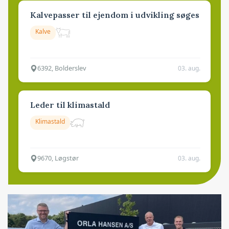
Kalvepasser til ejendom i udvikling søges
Kalve
6392, Bolderslev
03. aug.
Leder til klimastald
Klimastald
9670, Løgstør
03. aug.