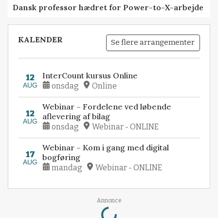
Dansk professor hædret for Power-to-X-arbejde
KALENDER
Se flere arrangementer
InterCount kursus Online
12
AUG
onsdag
Online
Webinar – Fordelene ved løbende
12
aflevering af bilag
AUG
onsdag
Webinar - ONLINE
Webinar – Kom i gang med digital
17
bogføring
AUG
mandag
Webinar - ONLINE
Loading...
Annonce