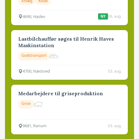
Anlæg
Kloak
4690, Haslev
06. aug.
NY
Lastbilchauffør søges til Henrik Haves
Maskinstation
Godstransport
4700, Næstved
03. aug.
Medarbejdere til griseproduktion
Grise
9681, Ranum
03. aug.