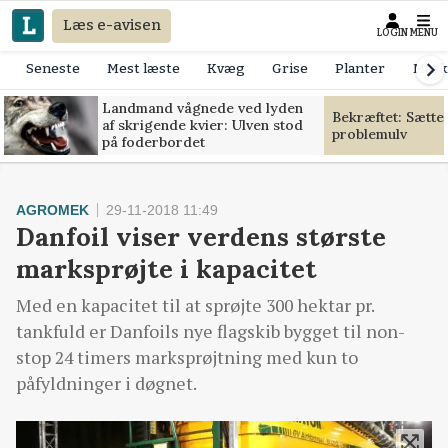
Læs e-avisen
LOGIN
MENU
Seneste
Mest læste
Kvæg
Grise
Planter
Mask
Landmand vågnede ved lyden
Bekræftet: Sætte
af skrigende kvier: Ulven stod
problemulv
på foderbordet
AGROMEK
29-11-2018 11:49
Danfoil viser verdens største
marksprøjte i kapacitet
Med en kapacitet til at sprøjte 300 hektar pr.
tankfuld er Danfoils nye flagskib bygget til non-
stop 24 timers marksprøjtning med kun to
påfyldninger i døgnet.