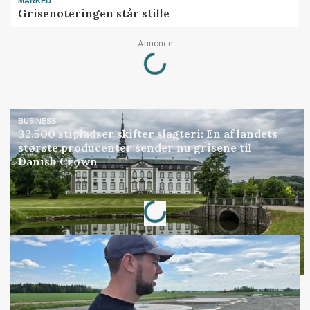
MARKED
Grisenoteringen står stille
Loading...
Annonce
BUSINESS
32.500 stipladser skifter slagteri: En af landets
største producenter sender nu grisene til
Danish Crown
Loading...
Annonce