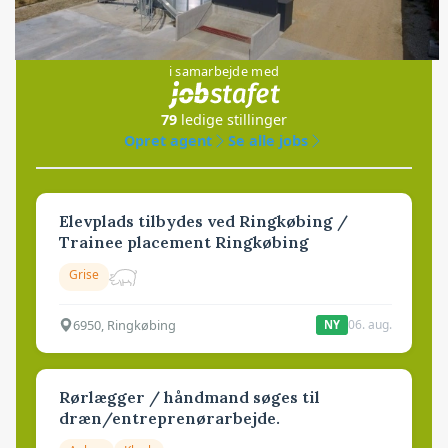
Jobs
i samarbejde med
79
ledige stillinger
Opret agent
Se alle jobs
Elevplads tilbydes ved Ringkøbing /
Trainee placement Ringkøbing
Grise
6950, Ringkøbing
06. aug.
NY
Rørlægger / håndmand søges til
dræn/entreprenørarbejde.