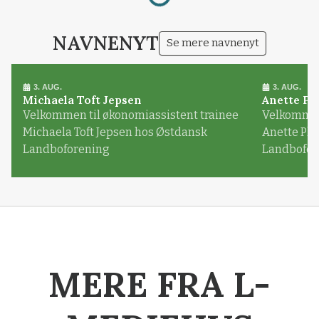
NAVNENYT
Se mere navnenyt
3. AUG.
3. AUG.
Michaela Toft Jepsen
Anette Pl
Velkommen til økonomiassistent trainee
Velkommen 
Michaela Toft Jepsen hos Østdansk
Anette Pl
Landboforening
Landbofor
MERE FRA L-