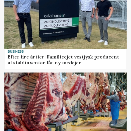
BUSINESS
Efter fire årtier: Familieejet vestjysk producent
af staldinventar får ny medejer