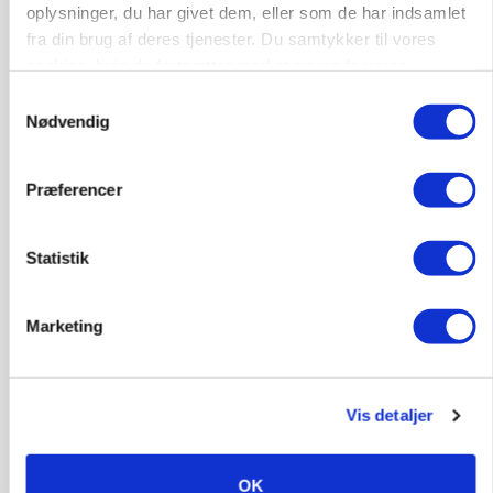
oplysninger, du har givet dem, eller som de har indsamlet
HØST-TOUR
fra din brug af deres tjenester. Du samtykker til vores
cookies, hvis du fortsætter med at anvende vores
hjemmeside.
Samtykkevalg
Nødvendig
Præferencer
Statistik
PLANTER
18 montører står klar i høsten: Sådan holder PN
Maskiner landmænd i gang
Marketing
Annonce
MASKINER
Vis detaljer
Forserie til selvkørende skårlægger afprøves i år
Loading...
Annonce
OK