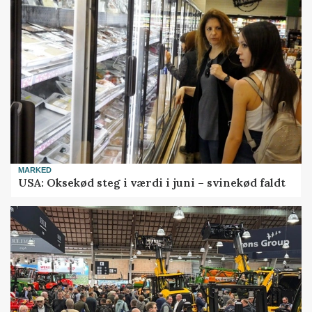
MARKED
USA: Oksekød steg i værdi i juni – svinekød faldt