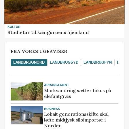
KULTUR
Studietur til kænguruens hjemland
FRA VORES UGEAVISER
LANDBRUGNORD
LANDBRUGSYD
LANDBRUGFYN
LAND
ARRANGEMENT
Markvandring sætter fokus på
elefantgræs
BUSINESS
Lokalt generationsskifte skal
løfte midtjysk siloimportør i
Norden