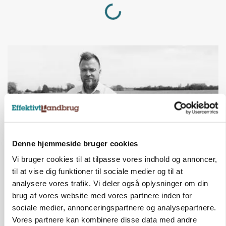
Loading...
Denne hjemmeside bruger cookies
Vi bruger cookies til at tilpasse vores indhold og annoncer,
LEDER
til at vise dig funktioner til sociale medier og til at
Det er en uskik at udlægge et røgslør om
analysere vores trafik. Vi deler også oplysninger om din
økoproduktion
brug af vores website med vores partnere inden for
sociale medier, annonceringspartnere og analysepartnere.
Annonce
Vores partnere kan kombinere disse data med andre