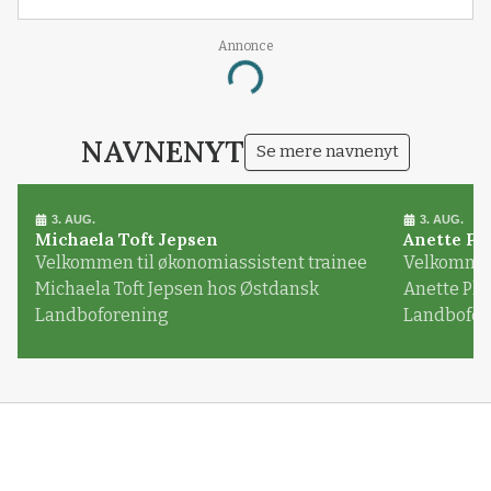
Annonce
Loading...
NAVNENYT
Se mere navnenyt
3. AUG.
3. AUG.
Michaela Toft Jepsen
Anette Pl
Velkommen til økonomiassistent trainee
Velkommen 
Michaela Toft Jepsen hos Østdansk
Anette Pl
Landboforening
Landbofor