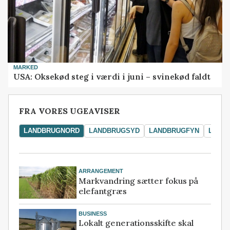
MARKED
USA: Oksekød steg i værdi i juni – svinekød faldt
FRA VORES UGEAVISER
LANDBRUGNORD
LANDBRUGSYD
LANDBRUGFYN
LAND
ARRANGEMENT
Markvandring sætter fokus på
elefantgræs
BUSINESS
Lokalt generationsskifte skal