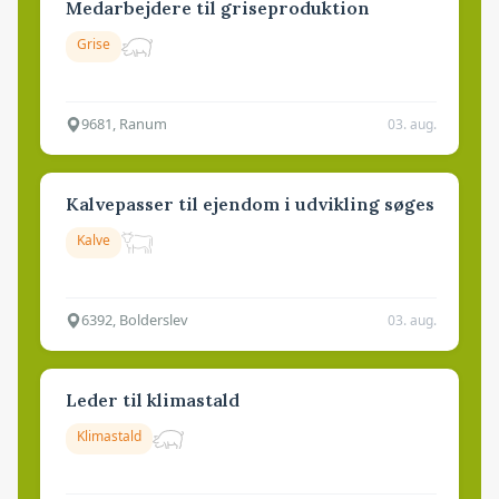
Medarbejdere til griseproduktion
Grise
9681, Ranum
03. aug.
Kalvepasser til ejendom i udvikling søges
Kalve
6392, Bolderslev
03. aug.
Leder til klimastald
Klimastald