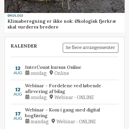
ØKOLOGI
Klimaberegning er ikke nok: Økologisk fjerkræ
skal vurderes bredere
KALENDER
Se flere arrangementer
InterCount kursus Online
12
AUG
onsdag
Online
Webinar – Fordelene ved løbende
12
aflevering af bilag
AUG
onsdag
Webinar - ONLINE
Webinar – Kom i gang med digital
17
bogføring
AUG
mandag
Webinar - ONLINE