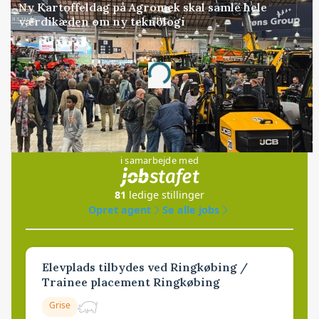
Ny Kartoffeldag på Agromek skal samle hele
værdikæden om ny teknologi
Annonce
Loading...
Jobs
i samarbejde med
81
ledige stillinger
Opret agent
Se alle jobs
Elevplads tilbydes ved Ringkøbing /
Trainee placement Ringkøbing
Grise