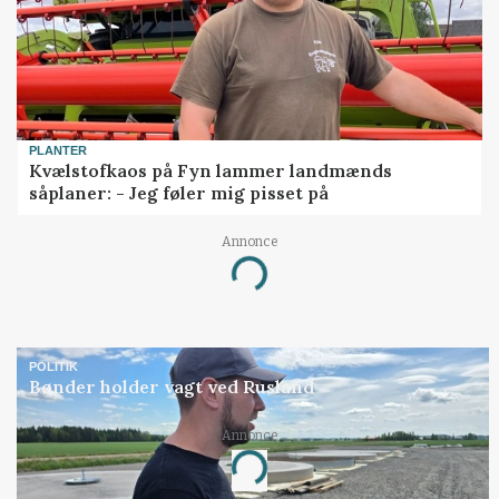
PLANTER
Kvælstofkaos på Fyn lammer landmænds
såplaner: - Jeg føler mig pisset på
Annonce
Loading...
POLITIK
Bønder holder vagt ved Rusland
Annonce
Loading...