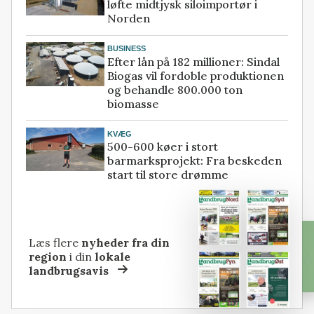
løfte midtjysk siloimportør i
Norden
BUSINESS
Efter lån på 182 millioner: Sindal
Biogas vil fordoble produktionen
og behandle 800.000 ton
biomasse
KVÆG
500-600 køer i stort
barmarksprojekt: Fra beskeden
start til store drømme
Læs flere
nyheder fra din
region
i din
lokale
landbrugsavis