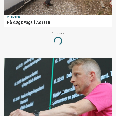
PLANTER
På døgnvagt i høsten
Annonce
Loading...