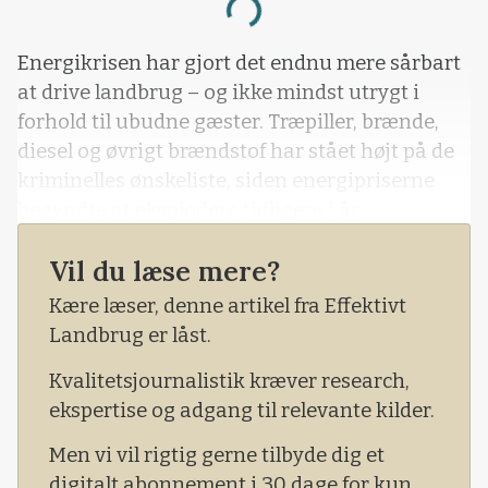
Loading...
Energikrisen har gjort det endnu mere sårbart
at drive landbrug – og ikke mindst utrygt i
forhold til ubudne gæster. Træpiller, brænde,
diesel og øvrigt brændstof har stået højt på de
kriminelles ønskeliste, siden energipriserne
begyndte at eksplodere tidligere i år.
Det mærker man på mange
Vil du læse mere?
landbrugsejendomme, hvor
Kære læser, denne artikel fra Effektivt
størrelsesforholdene gør det vanskeligt at sikre
Landbrug er låst.
og overvåge denne type værdier.
Kvalitetsjournalistik kræver research,
ekspertise og adgang til relevante kilder.
Men vi vil rigtig gerne tilbyde dig et
digitalt abonnement i 30 dage for kun