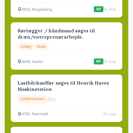
6950, Ringkøbing
06. aug.
NY
Rørlægger / håndmand søges til
dræn/entreprenørarbejde.
Anlæg
Kloak
4690, Haslev
06. aug.
NY
Lastbilchauffør søges til Henrik Haves
Maskinstation
Godstransport
4700, Næstved
03. aug.