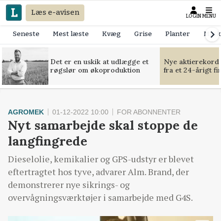
Læs e-avisen
LOGIN
MENU
Seneste
Mest læste
Kvæg
Grise
Planter
Mask
Det er en uskik at udlægge et
Nye aktierekorde
røgslør om økoproduktion
fra et 24-årigt f
AGROMEK
01-12-2022 10:00
FOR ABONNENTER
Nyt samarbejde skal stoppe de
langfingrede
Dieselolie, kemikalier og GPS-udstyr er blevet
eftertragtet hos tyve, advarer Alm. Brand, der
demonstrerer nye sikrings- og
overvågningsværktøjer i samarbejde med G4S.