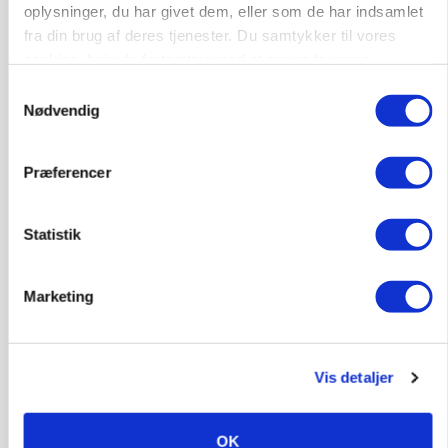
oplysninger, du har givet dem, eller som de har indsamlet
ARRANGEMENT
fra din brug af deres tjenester. Du samtykker til vores
Markvandring sætter fokus på elefantgræs
cookies, hvis du fortsætter med at anvende vores
hjemmeside.
Samtykkevalg
Annonce
Nødvendig
Loading...
Præferencer
Statistik
Marketing
Vis detaljer
MARKED
Grisenoteringen står stille
OK