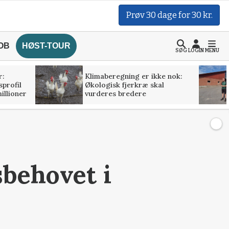
Prøv 30 dage for 30 kr.
OB
HØST-TOUR
SØG
LOGIN
MENU
r:
Klimaberegning er ikke nok:
profil
Økologisk fjerkræ skal
illioner
vurderes bredere
sbehovet i