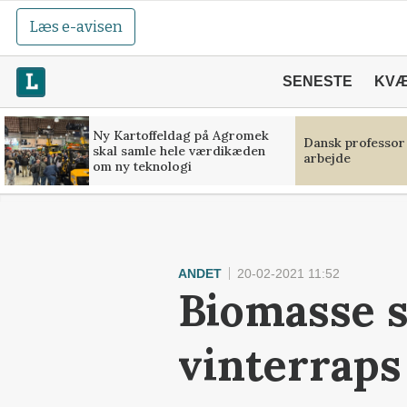
Læs e-avisen
SENESTE
KV
Ny Kartoffeldag på Agromek
Dansk professor
skal samle hele værdikæden
arbejde
om ny teknologi
ANDET
20-02-2021 11:52
Biomasse s
vinterraps