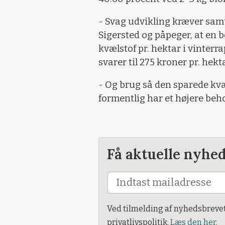
- Svag udvikling kræver samt
Sigersted og påpeger, at en b
kvælstof pr. hektar i vinterr
svarer til 275 kroner pr. hekta
- Og brug så den sparede kvæl
formentlig har et højere beh
Få aktuelle nyhe
Ved tilmelding af nyhedsbreve
privatlivspolitik.
Læs den her.