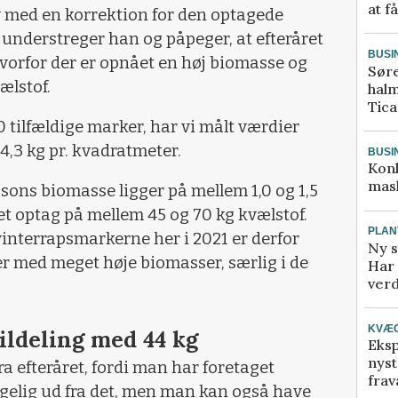
at f
ov med en korrektion for den optagede
 understreger han og påpeger, at efteråret
BUSI
hvorfor der er opnået en høj biomasse og
Sør
ælstof.
halm
Tic
40 tilfældige marker, har vi målt værdier
l 4,3 kg pr. kvadratmeter.
BUSI
Kon
mask
ons biomasse ligger på mellem 1,0 og 1,5
 et optag på mellem 45 og 70 kg kvælstof.
PLAN
vinterrapsmarkerne her i 2021 er derfor
Ny s
er med meget høje biomasser, særlig i de
Har 
verd
KVÆ
ildeling med 44 kg
Eksp
nyst
a efteråret, fordi man har foretaget
frav
ølgelig ud fra det, men man kan også have