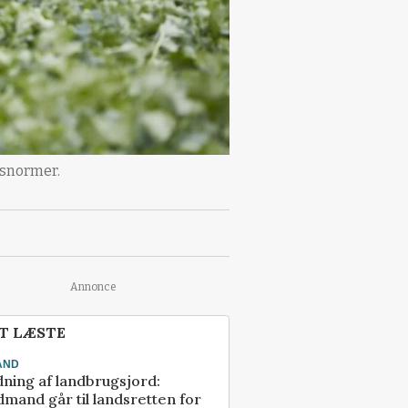
gsnormer.
Annonce
T LÆSTE
AND
ning af landbrugsjord:
mand går til landsretten for