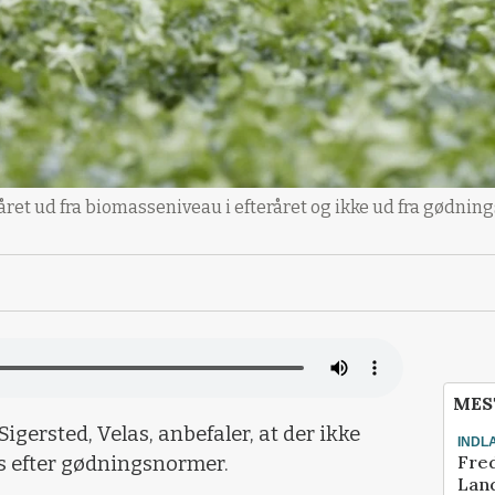
året ud fra biomasseniveau i efteråret og ikke ud fra gødnin
MES
gersted, Velas, anbefaler, at der ikke
INDL
Fred
ps efter gødningsnormer.
Land