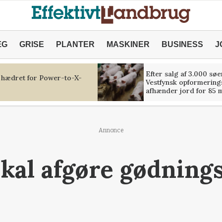
ÆG
GRISE
PLANTER
MASKINER
BUSINESS
J
Efter salg af 3.000 søe
 hædret for Power-to-X-
Vestfynsk opformerings
afhænder jord for 85 m
Annonce
kal afgøre gødning