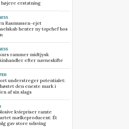
å højere erstatning
NESS
en Rasmussen-ejet
selskab henter ny topchef hos
an
NESS
kurs rammer midtjysk
inhandler efter navneskifte
TER
ort understreger potentialet:
høstet den eneste mark i
en af sin slags
G
losive kviepriser ramte
artet mælkeproducent: Ét
alg gav store udsving