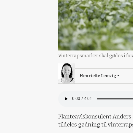
Vinterrapsmarker skal gødes i for
Henriette Lemvig
Planteavlskonsulent Anders Si
tildeles gødning til vinterra