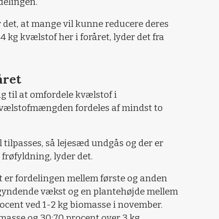
ldelingen.
 det, at mange vil kunne reducere deres
 kg kvælstof her i foråret, lyder det fra
året
ig til at omfordele kvælstof i
kvælstofmængden fordeles af mindst to
 tilpasses, så lejesæd undgås og der er
frøfyldning, lyder det.
 er fordelingen mellem første og anden
egyndende vækst og en plantehøjde mellem
ocent ved 1-2 kg biomasse i november.
masse og 30:70 procent over 3 kg.