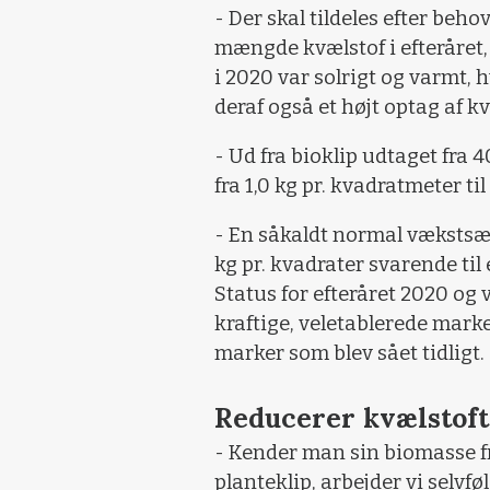
- Der skal tildeles efter beh
mængde kvælstof i efteråret,
i 2020 var solrigt og varmt, 
deraf også et højt optag af kv
- Ud fra bioklip udtaget fra 
fra 1,0 kg pr. kvadratmeter ti
- En såkaldt normal vækstsæs
kg pr. kvadrater svarende til
Status for efteråret 2020 og 
kraftige, veletablerede mark
marker som blev sået tidligt.
Reducerer kvælstoft
- Kender man sin biomasse fr
planteklip, arbejder vi selvf