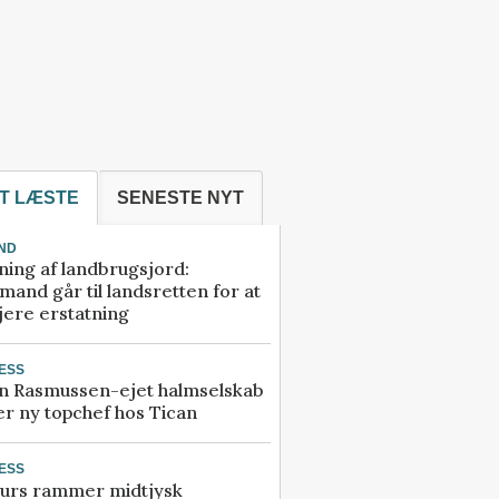
T LÆSTE
SENESTE NYT
ND
ning af landbrugsjord:
and går til landsretten for at
jere erstatning
ESS
n Rasmussen-ejet halmselskab
r ny topchef hos Tican
ESS
urs rammer midtjysk