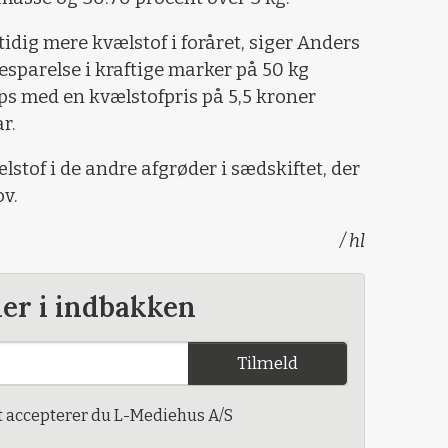
idig mere kvælstof i foråret, siger Anders
esparelse i kraftige marker på 50 kg
aps med en kvælstofpris på 5,5 kroner
r.
stof i de andre afgrøder i sædskiftet, der
ov.
/ hl
der i indbakken
Tilmeld
t accepterer du L-Mediehus A/S