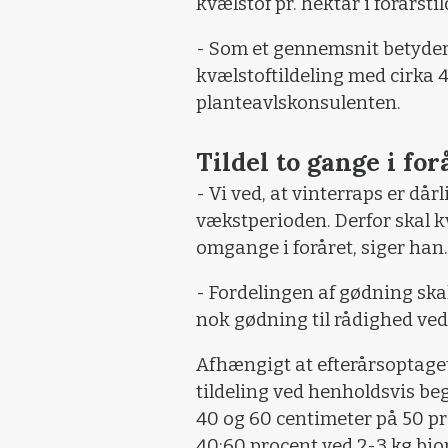
kvælstof pr. hektar i forårsti
- Som et gennemsnit betyder
kvælstoftildeling med cirka 44
planteavlskonsulenten.
Tildel to gange i for
- Vi ved, at vinterraps er dårl
vækstperioden. Derfor skal 
omgange i foråret, siger han.
- Fordelingen af gødning skal
nok gødning til rådighed ved 
Afhængigt at efterårsoptaget
tildeling ved henholdsvis b
40 og 60 centimeter på 50 pr
40:60 procent ved 2-3 kg bio