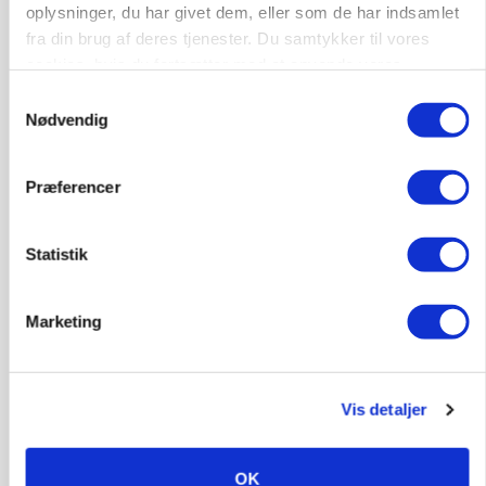
oplysninger, du har givet dem, eller som de har indsamlet
4690, Haslev
06. aug.
NY
fra din brug af deres tjenester. Du samtykker til vores
cookies, hvis du fortsætter med at anvende vores
hjemmeside.
Samtykkevalg
Lastbilchauffør søges til Henrik Haves
Nødvendig
Maskinstation
Godstransport
Præferencer
4700, Næstved
03. aug.
Statistik
Medarbejdere til griseproduktion
Marketing
Grise
Vis detaljer
9681, Ranum
03. aug.
OK