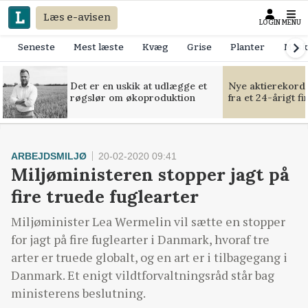
Læs e-avisen
LOGIN
MENU
Seneste
Mest læste
Kvæg
Grise
Planter
Mask
Det er en uskik at udlægge et
Nye aktierekorde
røgslør om økoproduktion
fra et 24-årigt f
ARBEJDSMILJØ
20-02-2020 09:41
Miljøministeren stopper jagt på
fire truede fuglearter
Miljøminister Lea Wermelin vil sætte en stopper
for jagt på fire fuglearter i Danmark, hvoraf tre
arter er truede globalt, og en art er i tilbagegang i
Danmark. Et enigt vildtforvaltningsråd står bag
ministerens beslutning.