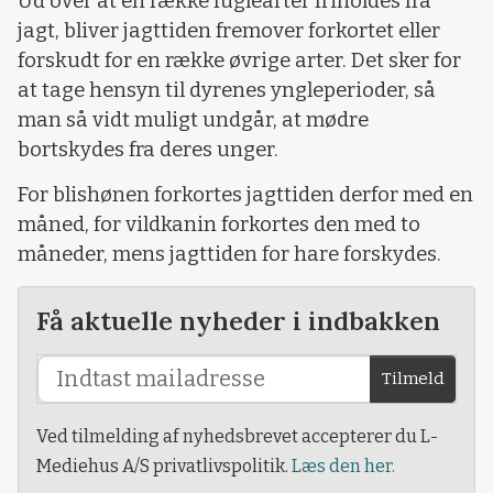
Ud over at en række fuglearter friholdes fra
jagt, bliver jagttiden fremover forkortet eller
forskudt for en række øvrige arter. Det sker for
at tage hensyn til dyrenes yngleperioder, så
man så vidt muligt undgår, at mødre
bortskydes fra deres unger.
For blishønen forkortes jagttiden derfor med en
måned, for vildkanin forkortes den med to
måneder, mens jagttiden for hare forskydes.
Få aktuelle nyheder i indbakken
Tilmeld
Ved tilmelding af nyhedsbrevet accepterer du L-
Mediehus A/S privatlivspolitik.
Læs den her.