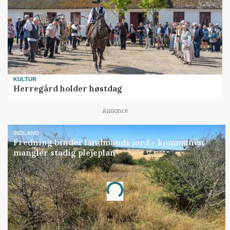
KULTUR
Herregård holder høstdag
Annonce
INDLAND
Fredning binder landmands jord – kommunen
mangler stadig plejeplan
Annonce
Loading...