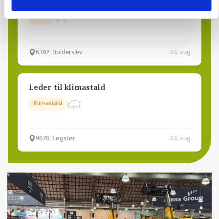
Kalvepasser til ejendom i udvikling søges
Kalve
6392, Bolderslev
03. aug.
Leder til klimastald
Klimastald
9670, Løgstør
03. aug.