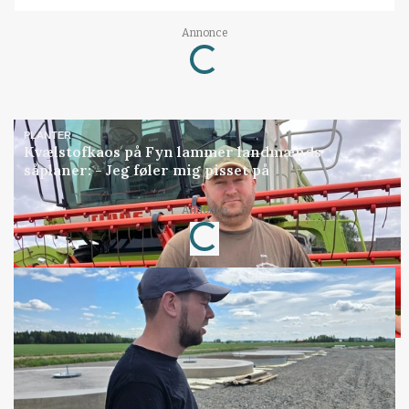
Loading...
Annonce
PLANTER
Kvælstofkaos på Fyn lammer landmænds
såplaner: - Jeg føler mig pisset på
Loading...
Annonce