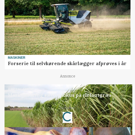
MASKINER
Forserie til selvkørende skårlægger afprøves i år
Annonce
ARRANGEMENT
Markvandring sætter fokus på elefantgræs
Loading...
Annonce