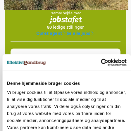
Jobs
i samarbejde med
80
ledige stillinger
Opret agent
Se alle jobs
Elevplads tilbydes ved Ringkøbing /
Trainee placement Ringkøbing
Grise
Denne hjemmeside bruger cookies
6950, Ringkøbing
06. aug.
NY
Vi bruger cookies til at tilpasse vores indhold og annoncer,
til at vise dig funktioner til sociale medier og til at
analysere vores trafik. Vi deler også oplysninger om din
Rørlægger / håndmand søges til
brug af vores website med vores partnere inden for
dræn/entreprenørarbejde.
sociale medier, annonceringspartnere og analysepartnere.
Anlæg
Kloak
Vores partnere kan kombinere disse data med andre