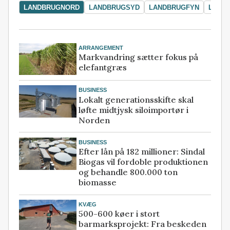
LANDBRUGNORD
LANDBRUGSYD
LANDBRUGFYN
LAND
ARRANGEMENT
Markvandring sætter fokus på
elefantgræs
BUSINESS
Lokalt generationsskifte skal
løfte midtjysk siloimportør i
Norden
BUSINESS
Efter lån på 182 millioner: Sindal
Biogas vil fordoble produktionen
og behandle 800.000 ton
biomasse
KVÆG
500-600 køer i stort
barmarksprojekt: Fra beskeden