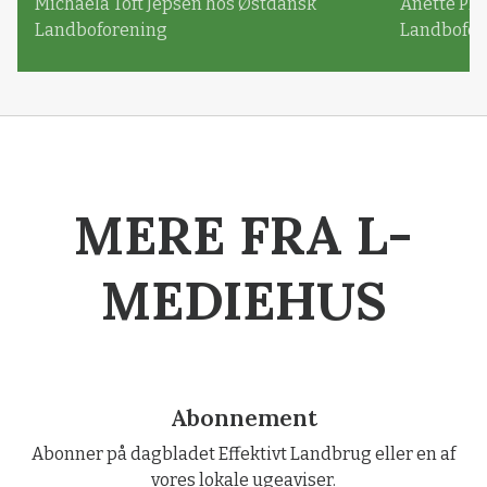
Michaela Toft Jepsen hos Østdansk
Anette Pl
Landboforening
Landbofor
MERE FRA L-
MEDIEHUS
Abonnement
Abonner på dagbladet Effektivt Landbrug eller en af
vores lokale ugeaviser.