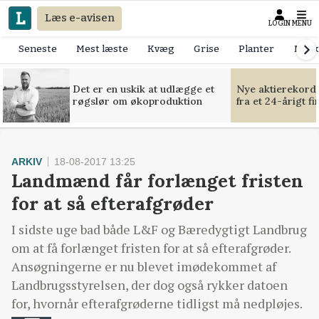
Læs e-avisen
LOGIN
MENU
Seneste
Mest læste
Kvæg
Grise
Planter
Mask
Det er en uskik at udlægge et
Nye aktierekorde
røgslør om økoproduktion
fra et 24-årigt f
ARKIV
18-08-2017 13:25
Landmænd får forlænget fristen
for at så efterafgrøder
I sidste uge bad både L&F og Bæredygtigt Landbrug
om at få forlænget fristen for at så efterafgrøder.
Ansøgningerne er nu blevet imødekommet af
Landbrugsstyrelsen, der dog også rykker datoen
for, hvornår efterafgrøderne tidligst må nedpløjes.