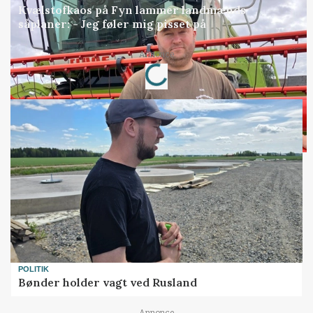
Kvælstofkaos på Fyn lammer landmænds
såplaner: - Jeg føler mig pisset på
Loading...
Annonce
POLITIK
Bønder holder vagt ved Rusland
Annonce