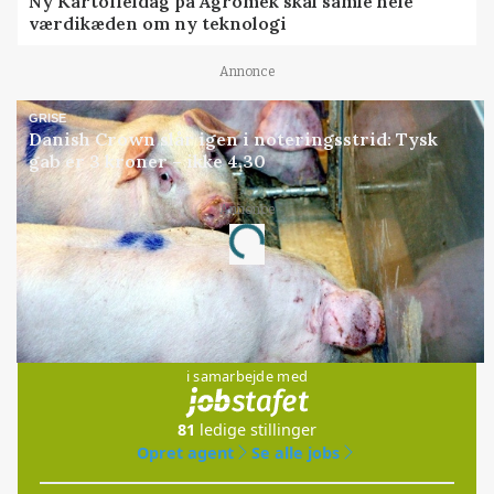
Ny Kartoffeldag på Agromek skal samle hele
værdikæden om ny teknologi
Annonce
GRISE
Danish Crown slår igen i noteringsstrid: Tysk
gab er 3 kroner – ikke 4,30
Annonce
Loading...
Jobs
i samarbejde med
81
ledige stillinger
Opret agent
Se alle jobs