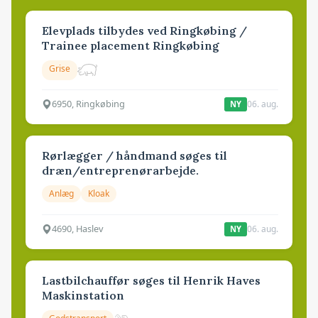
Elevplads tilbydes ved Ringkøbing /
Trainee placement Ringkøbing
Grise
6950, Ringkøbing
06. aug.
NY
Rørlægger / håndmand søges til
dræn/entreprenørarbejde.
Anlæg
Kloak
4690, Haslev
06. aug.
NY
Lastbilchauffør søges til Henrik Haves
Maskinstation