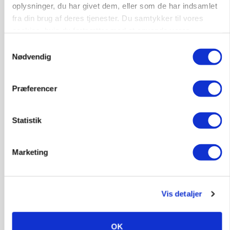
oplysninger, du har givet dem, eller som de har indsamlet
fra din brug af deres tjenester. Du samtykker til vores
MASKINER
Forserie til selvkørende skårlægger afprøves i år
cookies, hvis du fortsætter med at anvende vores
hjemmeside.
Samtykkevalg
Annonce
Nødvendig
ARRANGEMENT
Markvandring sætter fokus på elefantgræs
Præferencer
Loading...
Annonce
Statistik
Marketing
Vis detaljer
OK