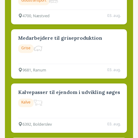
Godstransport
4700, Næstved
03. aug.
Medarbejdere til griseproduktion
Grise
9681, Ranum
03. aug.
Kalvepasser til ejendom i udvikling søges
Kalve
6392, Bolderslev
03. aug.