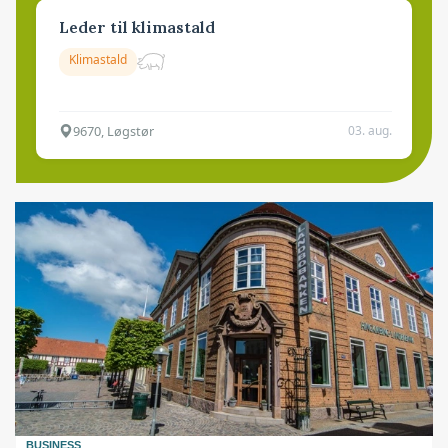
Leder til klimastald
Klimastald
9670, Løgstør
03. aug.
BUSINESS