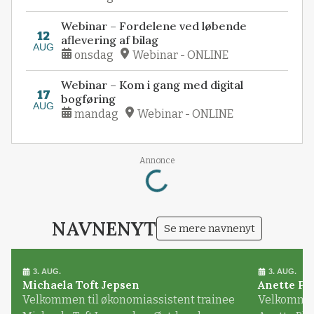
Webinar – Fordelene ved løbende
12
aflevering af bilag
AUG
onsdag
Webinar - ONLINE
Webinar – Kom i gang med digital
17
bogføring
AUG
mandag
Webinar - ONLINE
Loading...
Annonce
NAVNENYT
Se mere navnenyt
3. AUG.
3. AUG.
Michaela Toft Jepsen
Anette Pl
Velkommen til økonomiassistent trainee
Velkommen 