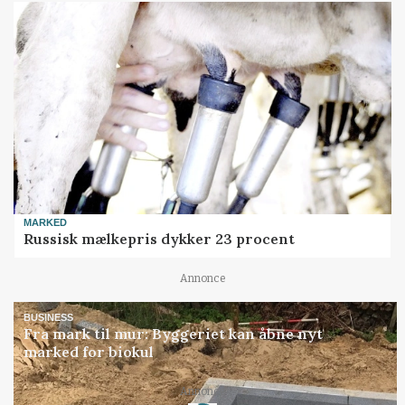
MARKED
Russisk mælkepris dykker 23 procent
Annonce
BUSINESS
Fra mark til mur: Byggeriet kan åbne nyt
marked for biokul
Annonce