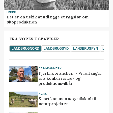
LEDER
Det er en uskik at udlægge et røgslør om
økoproduktion
FRA VORES UGEAVISER
LANDBRUGNORD
LANDBRUGSYD
LANDBRUGFYN
LAND
CAP-I-DANMARK
Fjerkræbranchen: - Vi forlanger
ens konkurrence- og
produktionsvilkår
KVÆG
Snart kan man søge tilskud til
naturprojekter