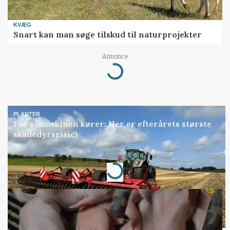
KVÆG
Snart kan man søge tilskud til naturprojekter
Annonce
Loading...
PLANTER
Før såmaskinen kører: Her er efterårets største
skadedyrsrisici
Annonce
Loading...