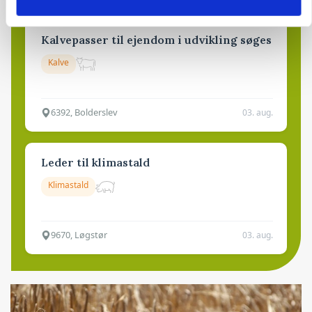
Kalvepasser til ejendom i udvikling søges
Kalve
6392, Bolderslev
03. aug.
Leder til klimastald
Klimastald
9670, Løgstør
03. aug.