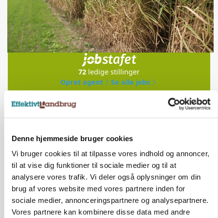
Jobs
i samarbejde med
72
ledige stillinger
Opret agent
Se alle jobs
Elevplads tilbydes ved Ringkøbing /
Trainee placement Ringkøbing
Denne hjemmeside bruger cookies
Grise
Vi bruger cookies til at tilpasse vores indhold og annoncer,
til at vise dig funktioner til sociale medier og til at
6950, Ringkøbing
06. aug.
analysere vores trafik. Vi deler også oplysninger om din
brug af vores website med vores partnere inden for
sociale medier, annonceringspartnere og analysepartnere.
Rørlægger / håndmand søges til
Vores partnere kan kombinere disse data med andre
dræn/entreprenørarbejde.