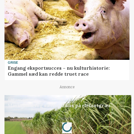
GRISE
Engang eksportsucces – nu kulturhistorie:
Gammel sæd kan redde truet race
Annonce
ARRANGEMENT
Markvandring sætter fokus på elefantgræs
Loading...
Annonce