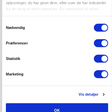
oplysninger, du har givet dem, eller som de har indsamlet
Anlæg
Kloak
fra din brug af deres tjenester. Du samtykker til vores
cookies, hvis du fortsætter med at anvende vores
4690, Haslev
06. aug.
hjemmeside.
Samtykkevalg
Nødvendig
Lastbilchauffør søges til Henrik Haves
Præferencer
Maskinstation
Godstransport
Statistik
4700, Næstved
03. aug.
Marketing
Medarbejdere til griseproduktion
Grise
Vis detaljer
9681, Ranum
03. aug.
OK