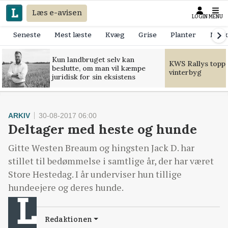
Læs e-avisen
LOGIN
MENU
Seneste
Mest læste
Kvæg
Grise
Planter
Mask
Kun landbruget selv kan
KWS Rallys toppe
beslutte, om man vil kæmpe
vinterbyg
juridisk for sin eksistens
ARKIV
30-08-2017 06:00
Deltager med heste og hunde
Gitte Westen Breaum og hingsten Jack D. har
stillet til bedømmelse i samtlige år, der har været
Store Hestedag. I år underviser hun tillige
hundeejere og deres hunde.
Redaktionen