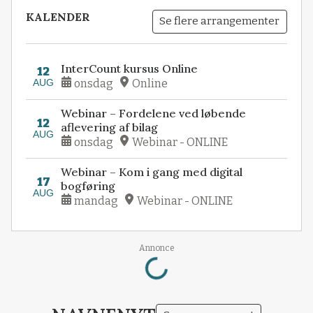
KALENDER
Se flere arrangementer
InterCount kursus Online
12
AUG
onsdag
Online
Webinar – Fordelene ved løbende
12
aflevering af bilag
AUG
onsdag
Webinar - ONLINE
Webinar – Kom i gang med digital
17
bogføring
AUG
mandag
Webinar - ONLINE
Loading...
Annonce