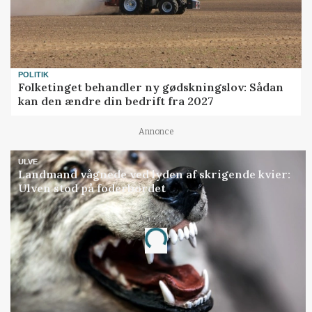
POLITIK
Folketinget behandler ny gødskningslov: Sådan
kan den ændre din bedrift fra 2027
Annonce
ULVE
Landmand vågnede ved lyden af skrigende kvier:
Ulven stod på foderbordet
Annonce
Loading...
Jobs