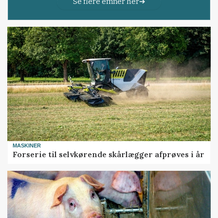
Se flere emner her
MASKINER
Forserie til selvkørende skårlægger afprøves i år