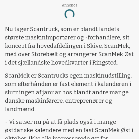
Annonce
Loading...
Nu tager Scantruck, som er blandt landets
største maskinimportører og -forhandlere, sit
koncept fra hovedafdelingen i Skive, ScanMek,
med over Storebælt og arrangerer ScanMek Øst
i det sjællandske hovedkvarter i Ringsted.
ScanMek er Scantrucks egen maskinudstilling,
som efterhånden er fast element i kalenderen i
slutningen af januar hos blandt andre mange
danske maskinførere, entreprenører og
landmænd.
- Vi satser nu på at få plads også i mange
østdanske kalendere med en fast ScanMek Øst i
oktober. Ikke alle interesserede øst for