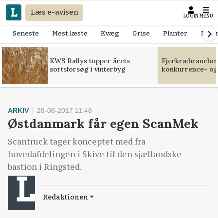
Læs e-avisen
LOGIN
MENU
Seneste
Mest læste
Kvæg
Grise
Planter
Mask
KWS Rallys topper årets
Fjerkræbranchen:
sortsforsøg i vinterbyg
konkurrence- og
ARKIV
28-08-2017 11:48
Østdanmark får egen ScanMek
Scantruck tager konceptet med fra
hovedafdelingen i Skive til den sjællandske
bastion i Ringsted.
Redaktionen