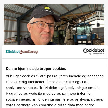
POLITIK
»Nu stopper I«: Landbrugsdebattør og
Denne hjemmeside bruger cookies
protestgruppe vil demonstrere mod ny
Vi bruger cookies til at tilpasse vores indhold og annoncer,
gødskningslov
til at vise dig funktioner til sociale medier og til at
Annonce
analysere vores trafik. Vi deler også oplysninger om din
brug af vores website med vores partnere inden for
sociale medier, annonceringspartnere og analysepartnere.
Vores partnere kan kombinere disse data med andre