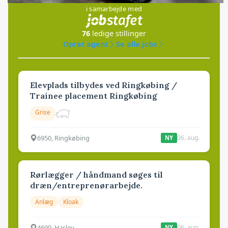
i samarbejde med
76
ledige stillinger
Opret agent
Se alle jobs
Elevplads tilbydes ved Ringkøbing /
Trainee placement Ringkøbing
Grise
6950, Ringkøbing
06. aug.
NY
Rørlægger / håndmand søges til
dræn/entreprenørarbejde.
Anlæg
Kloak
4690, Haslev
06. aug.
NY