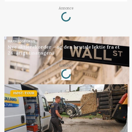
Loading...
Annonce
MARKEDSFOKUS
Nye aktierekorder – og den brutale lektie fra et
24-årigt finansgeni
Loading...
Annonce
HØST-TOUR