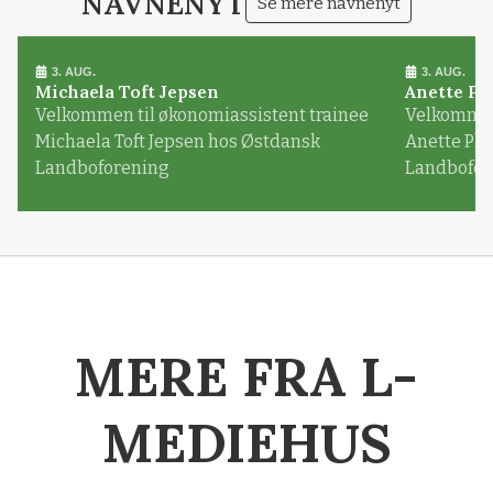
NAVNENYT
Se mere navnenyt
3. AUG.
3. AUG.
Michaela Toft Jepsen
Anette Pl
Velkommen til økonomiassistent trainee
Velkommen 
Michaela Toft Jepsen hos Østdansk
Anette Pl
Landboforening
Landbofor
MERE FRA L-
MEDIEHUS