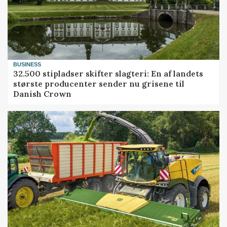
BUSINESS
32.500 stipladser skifter slagteri: En af landets
største producenter sender nu grisene til
Danish Crown