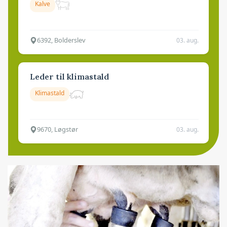
Kalve
6392, Bolderslev
03. aug.
Leder til klimastald
Klimastald
9670, Løgstør
03. aug.