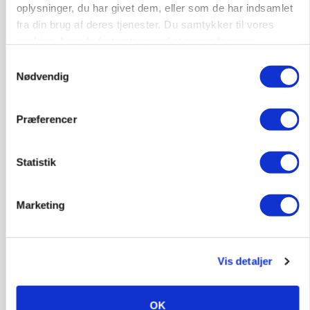
oplysninger, du har givet dem, eller som de har indsamlet
fra din brug af deres tjenester. Du samtykker til vores
cookies, hvis du fortsætter med at anvende vores
hjemmeside.
Samtykkevalg
Nødvendig
Præferencer
KVÆG
Snart kan man søge tilskud til naturprojekter
Statistik
Annonce
PLANTER
Marketing
Før såmaskinen kører: Her er efterårets største
skadedyrsrisici
Loading...
Annonce
Vis detaljer
OK