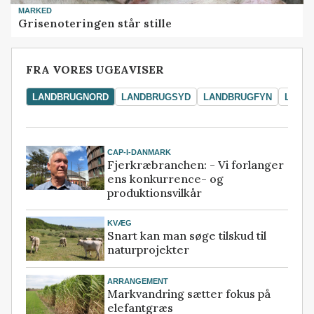
MARKED
Grisenoteringen står stille
FRA VORES UGEAVISER
LANDBRUGNORD
LANDBRUGSYD
LANDBRUGFYN
LAND
CAP-I-DANMARK
Fjerkræbranchen: - Vi forlanger
ens konkurrence- og
produktionsvilkår
KVÆG
Snart kan man søge tilskud til
naturprojekter
ARRANGEMENT
Markvandring sætter fokus på
elefantgræs