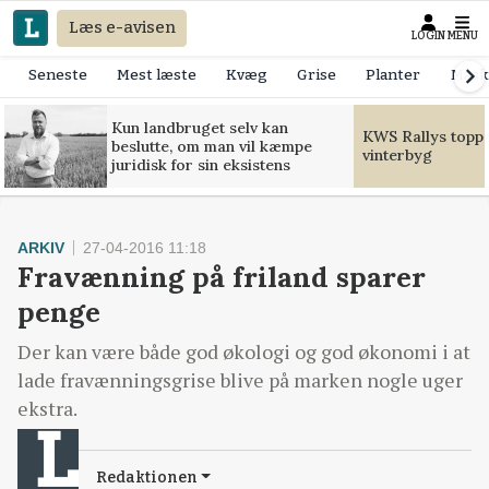
Læs e-avisen
LOGIN
MENU
Seneste
Mest læste
Kvæg
Grise
Planter
Mask
Kun landbruget selv kan
KWS Rallys toppe
beslutte, om man vil kæmpe
vinterbyg
juridisk for sin eksistens
ARKIV
27-04-2016 11:18
Fravænning på friland sparer
penge
Der kan være både god økologi og god økonomi i at
lade fravænningsgrise blive på marken nogle uger
ekstra.
Redaktionen