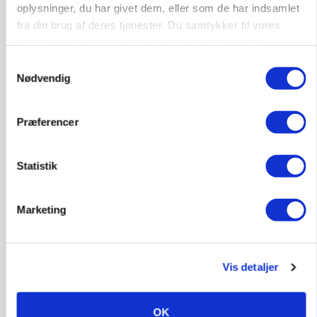
oplysninger, du har givet dem, eller som de har indsamlet
fra din brug af deres tjenester. Du samtykker til vores
cookies, hvis du fortsætter med at anvende vores
hjemmeside.
Samtykkevalg
Nødvendig
Præferencer
MARKEDSFOKUS
Prisgab på 20 kroner pr. kg vokser: Polsk kylling
Statistik
presser markedet
Loading...
Marketing
Annonce
Vis detaljer
OK