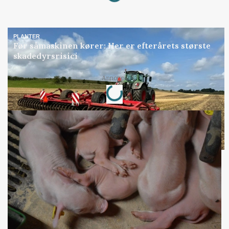
PLANTER
Før såmaskinen kører: Her er efterårets største
skadedyrsrisici
Loading...
Annonce