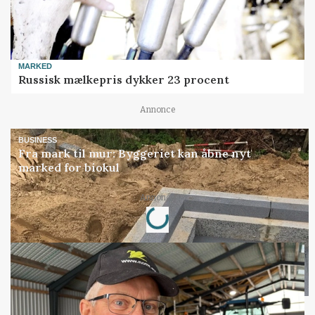
MARKED
Russisk mælkepris dykker 23 procent
Annonce
BUSINESS
Fra mark til mur: Byggeriet kan åbne nyt
marked for biokul
Loading...
Annonce