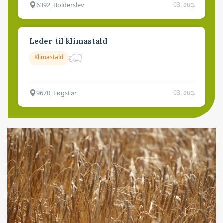
6392, Bolderslev
03. aug.
Leder til klimastald
Klimastald
9670, Løgstør
03. aug.