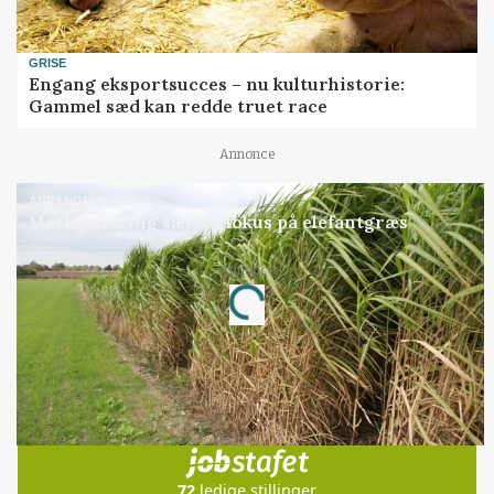
GRISE
Engang eksportsucces – nu kulturhistorie:
Gammel sæd kan redde truet race
Annonce
ARRANGEMENT
Markvandring sætter fokus på elefantgræs
Annonce
Loading...
Jobs
i samarbejde med
72
ledige stillinger