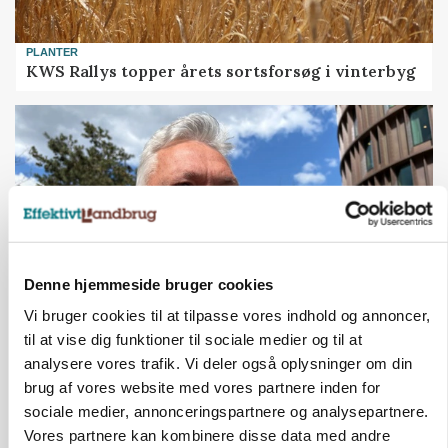
PLANTER
KWS Rallys topper årets sortsforsøg i vinterbyg
Denne hjemmeside bruger cookies
Vi bruger cookies til at tilpasse vores indhold og annoncer,
til at vise dig funktioner til sociale medier og til at
CAP-I-DANMARK
analysere vores trafik. Vi deler også oplysninger om din
Fjerkræbranchen: - Vi forlanger ens
konkurrence- og produktionsvilkår
brug af vores website med vores partnere inden for
sociale medier, annonceringspartnere og analysepartnere.
Vores partnere kan kombinere disse data med andre