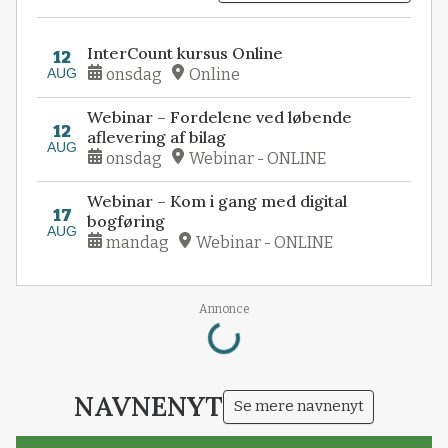
InterCount kursus Online
12
AUG
onsdag
Online
Webinar – Fordelene ved løbende
12
aflevering af bilag
AUG
onsdag
Webinar - ONLINE
Webinar – Kom i gang med digital
17
bogføring
AUG
mandag
Webinar - ONLINE
Loading...
Annonce
NAVNENYT
Se mere navnenyt