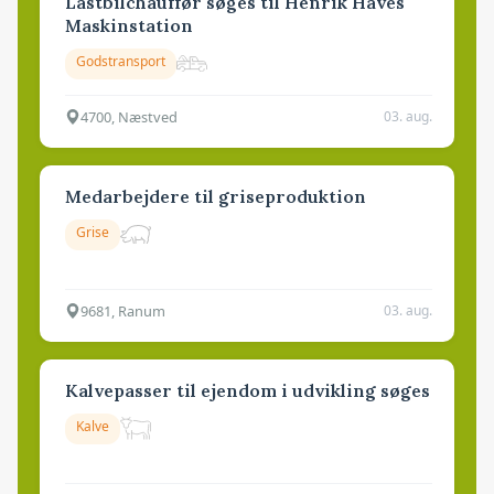
Lastbilchauffør søges til Henrik Haves
Maskinstation
Godstransport
4700, Næstved
03. aug.
Medarbejdere til griseproduktion
Grise
9681, Ranum
03. aug.
Kalvepasser til ejendom i udvikling søges
Kalve