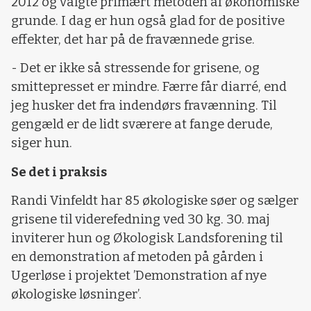
2012 og valgte primært metoden af økonomiske
grunde. I dag er hun også glad for de positive
effekter, det har på de fravænnede grise.
- Det er ikke så stressende for grisene, og
smittepresset er mindre. Færre får diarré, end
jeg husker det fra indendørs fravænning. Til
gengæld er de lidt sværere at fange derude,
siger hun.
Se det i praksis
Randi Vinfeldt har 85 økologiske søer og sælger
grisene til viderefedning ved 30 kg. 30. maj
inviterer hun og Økologisk Landsforening til
en demonstration af metoden på gården i
Ugerløse i projektet ’Demonstration af nye
økologiske løsninger’.