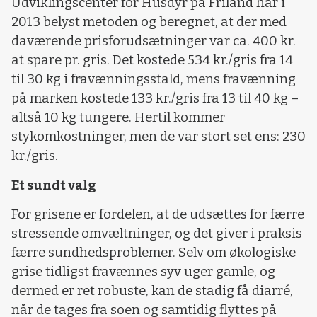
Udviklingscenter for Husdyr på Friland har i
2013 belyst metoden og beregnet, at der med
daværende prisforudsætninger var ca. 400 kr.
at spare pr. gris. Det kostede 534 kr./gris fra 14
til 30 kg i fravænningsstald, mens fravænning
på marken kostede 133 kr./gris fra 13 til 40 kg –
altså 10 kg tungere. Hertil kommer
stykomkostninger, men de var stort set ens: 230
kr./gris.
Et sundt valg
For grisene er fordelen, at de udsættes for færre
stressende omvæltninger, og det giver i praksis
færre sundhedsproblemer. Selv om økologiske
grise tidligst fravænnes syv uger gamle, og
dermed er ret robuste, kan de stadig få diarré,
når de tages fra soen og samtidig flyttes på