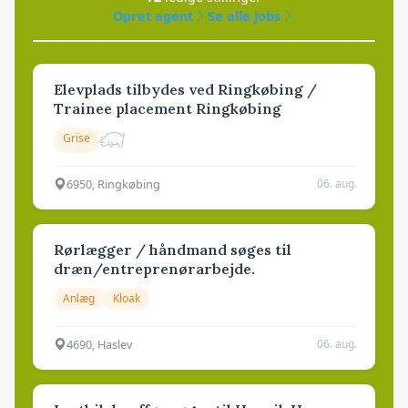
Opret agent
Se alle jobs
Elevplads tilbydes ved Ringkøbing /
Trainee placement Ringkøbing
Grise
6950, Ringkøbing
06. aug.
Rørlægger / håndmand søges til
dræn/entreprenørarbejde.
Anlæg
Kloak
4690, Haslev
06. aug.