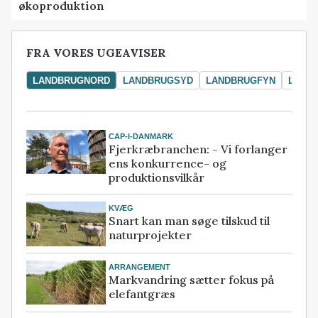
økoproduktion
FRA VORES UGEAVISER
LANDBRUGNORD
LANDBRUGSYD
LANDBRUGFYN
LAND
CAP-I-DANMARK
Fjerkræbranchen: - Vi forlanger
ens konkurrence- og
produktionsvilkår
KVÆG
Snart kan man søge tilskud til
naturprojekter
ARRANGEMENT
Markvandring sætter fokus på
elefantgræs