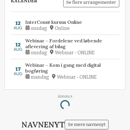
KALENDER
Se flere arrangementer
InterCount kursus Online
12
AUG
onsdag
Online
Webinar – Fordelene ved løbende
12
aflevering af bilag
AUG
onsdag
Webinar - ONLINE
Webinar – Kom i gang med digital
17
bogføring
AUG
mandag
Webinar - ONLINE
Annonce
Loading...
NAVNENYT
Se mere navnenyt