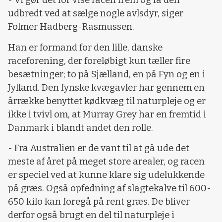
- Vi gør det for vise racen frem og få den
udbredt ved at sælge nogle avlsdyr, siger
Folmer Hadberg-Rasmussen.
Han er formand for den lille, danske
raceforening, der foreløbigt kun tæller fire
besætninger; to på Sjælland, en på Fyn og en i
Jylland. Den fynske kvægavler har gennem en
årrække benyttet kødkvæg til naturpleje og er
ikke i tvivl om, at Murray Grey har en fremtid i
Danmark i blandt andet den rolle.
- Fra Australien er de vant til at gå ude det
meste af året på meget store arealer, og racen
er speciel ved at kunne klare sig udelukkende
på græs. Også opfedning af slagtekalve til 600-
650 kilo kan foregå på rent græs. De bliver
derfor også brugt en del til naturpleje i