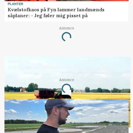
PLANTER
Kvælstofkaos på Fyn lammer landmænds
såplaner: - Jeg føler mig pisset på
Annonce
Loading...
MARKED
Høstpres kan sænke hvedeprisen yderligere
Annonce
Loading...