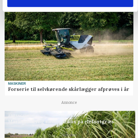
Annonce
MASKINER
Forserie til selvkørende skårlægger afprøves i år
Annonce
ARRANGEMENT
Markvandring sætter fokus på elefantgræs
Annonce