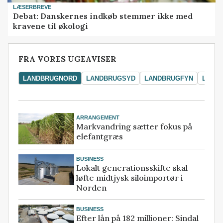
LÆSERBREVE
Debat: Danskernes indkøb stemmer ikke med
kravene til økologi
FRA VORES UGEAVISER
LANDBRUGNORD
LANDBRUGSYD
LANDBRUGFYN
LAND
ARRANGEMENT
Markvandring sætter fokus på
elefantgræs
BUSINESS
Lokalt generationsskifte skal
løfte midtjysk siloimportør i
Norden
BUSINESS
Efter lån på 182 millioner: Sindal