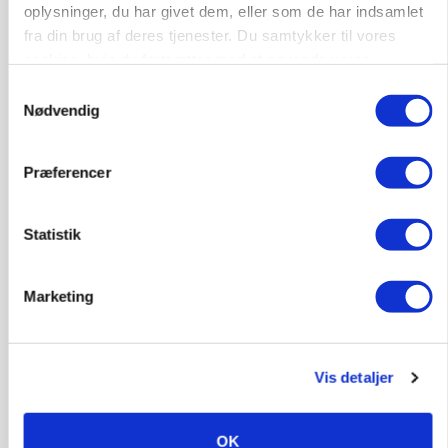
oplysninger, du har givet dem, eller som de har indsamlet
Annonce
Loading...
fra din brug af deres tjenester. Du samtykker til vores
cookies, hvis du fortsætter med at anvende vores
hjemmeside.
Samtykkevalg
Nødvendig
Præferencer
Statistik
Marketing
GRISE
Vis detaljer
Svineproducenter kalder Danish Crowns pris en
katastrofe
OK