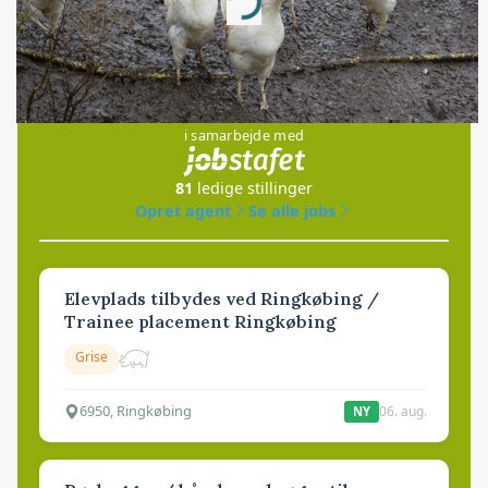
Loading...
Jobs
i samarbejde med
81
ledige stillinger
Opret agent
Se alle jobs
Elevplads tilbydes ved Ringkøbing /
Trainee placement Ringkøbing
Grise
6950, Ringkøbing
06. aug.
NY