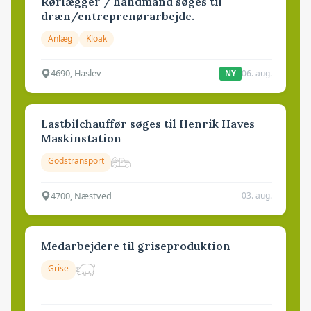
Rørlægger / håndmand søges til
dræn/entreprenørarbejde.
Anlæg
Kloak
4690, Haslev
06. aug.
NY
Lastbilchauffør søges til Henrik Haves
Maskinstation
Godstransport
4700, Næstved
03. aug.
Medarbejdere til griseproduktion
Grise