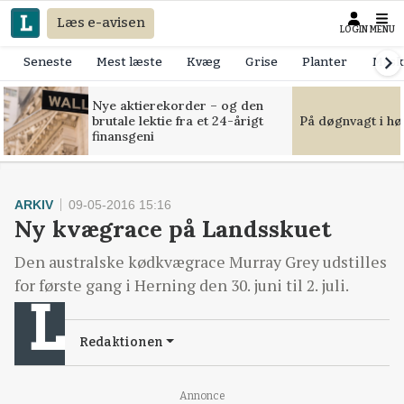
Læs e-avisen
LOGIN
MENU
Seneste
Mest læste
Kvæg
Grise
Planter
Mask
Nye aktierekorder – og den
brutale lektie fra et 24-årigt
På døgnvagt i hø
finansgeni
ARKIV
09-05-2016 15:16
Ny kvægrace på Landsskuet
Den australske kødkvægrace Murray Grey udstilles
for første gang i Herning den 30. juni til 2. juli.
Redaktionen
Annonce