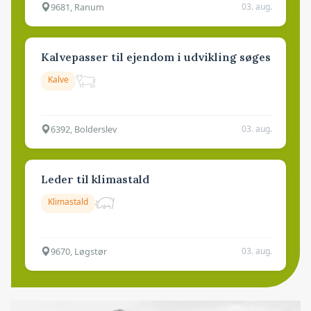
9681, Ranum
03. aug.
Kalvepasser til ejendom i udvikling søges
Kalve
6392, Bolderslev
03. aug.
Leder til klimastald
Klimastald
9670, Løgstør
03. aug.