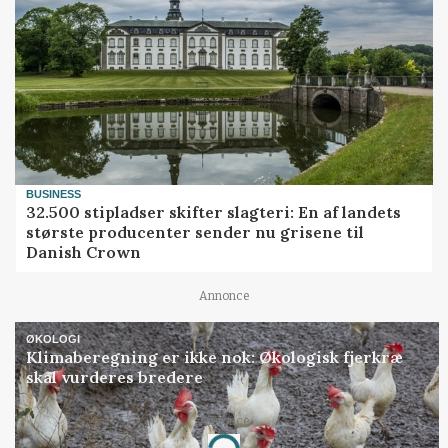
BUSINESS
32.500 stipladser skifter slagteri: En af landets
største producenter sender nu grisene til
Danish Crown
Annonce
ØKOLOGI
Klimaberegning er ikke nok: Økologisk fjerkræ
skal vurderes bredere
Annonce