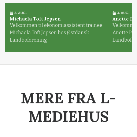
3. AUG.
3. AUG.
Michaela Toft Jepsen
Anette Pl
Velkommen til økonomiassistent trainee
Velkommen 
Michaela Toft Jepsen hos Østdansk
Anette Pl
Landboforening
Landbofor
MERE FRA L-
MEDIEHUS