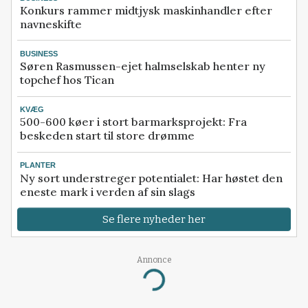
Konkurs rammer midtjysk maskinhandler efter
navneskifte
BUSINESS
Søren Rasmussen-ejet halmselskab henter ny
topchef hos Tican
KVÆG
500-600 køer i stort barmarksprojekt: Fra
beskeden start til store drømme
PLANTER
Ny sort understreger potentialet: Har høstet den
eneste mark i verden af sin slags
Se flere nyheder her
Annonce
Loading...