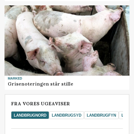
MARKED
Grisenoteringen står stille
FRA VORES UGEAVISER
LANDBRUGNORD
LANDBRUGSYD
LANDBRUGFYN
LAND