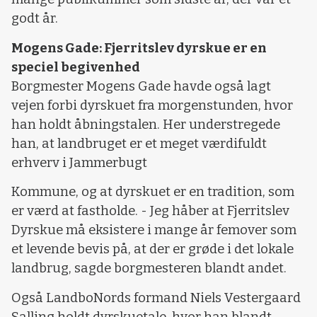
godt år.
Mogens Gade: Fjerritslev dyrskue er en
speciel begivenhed
Borgmester Mogens Gade havde også lagt
vejen forbi dyrskuet fra morgenstunden, hvor
han holdt åbningstalen. Her understregede
han, at landbruget er et meget værdifuldt
erhverv i Jammerbugt
Kommune, og at dyrskuet er en tradition, som
er værd at fastholde. - Jeg håber at Fjerritslev
Dyrskue må eksistere i mange år femover som
et levende bevis på, at der er grøde i det lokale
landbrug, sagde borgmesteren blandt andet.
Også LandboNords formand Niels Vestergaard
Salling holdt dyrskuetale, hvor han blandt