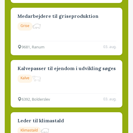
Medarbejdere til griseproduktion
Grise
9681, Ranum
03. aug.
Kalvepasser til ejendom i udvikling søges
Kalve
6392, Bolderslev
03. aug.
Leder til klimastald
Klimastald