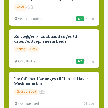
Grise
6950, Ringkøbing
06. aug.
NY
Rørlægger / håndmand søges til
dræn/entreprenørarbejde.
Anlæg
Kloak
4690, Haslev
06. aug.
NY
Lastbilchauffør søges til Henrik Haves
Maskinstation
Godstransport
4700, Næstved
03. aug.