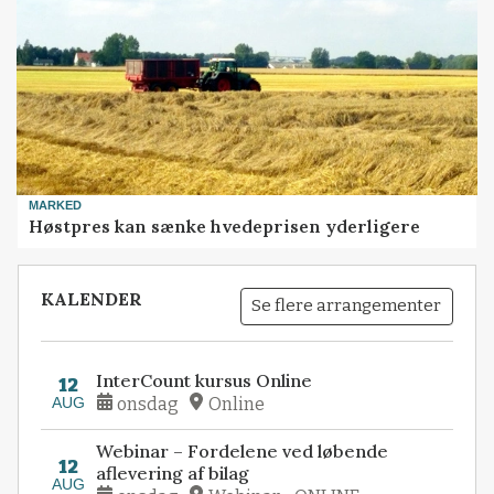
MARKED
Høstpres kan sænke hvedeprisen yderligere
KALENDER
Se flere arrangementer
InterCount kursus Online
12
AUG
onsdag
Online
Webinar – Fordelene ved løbende
12
aflevering af bilag
AUG