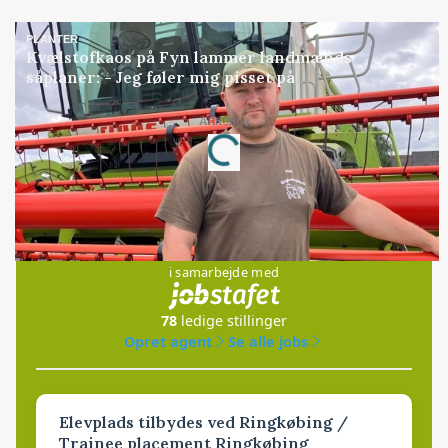
PLANTER
Kvælstofkaos på Fyn lammer landmænds
såplaner: - Jeg føler mig pisset på
Annonce
Loading...
Jobs
i samarbejde med
78
ledige stillinger
Opret agent
Se alle jobs
Elevplads tilbydes ved Ringkøbing /
Trainee placement Ringkøbing