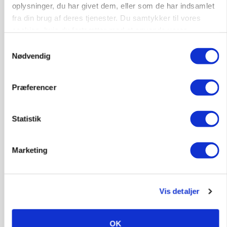
oplysninger, du har givet dem, eller som de har indsamlet
fra din brug af deres tjenester. Du samtykker til vores
cookies, hvis du fortsætter med at anvende vores
hjemmeside.
Samtykkevalg
Nødvendig
Præferencer
Statistik
GRISE
Rådgiver om DB-Tjek: Små justeringer kan give
store besparelser
Marketing
Vis detaljer
OK