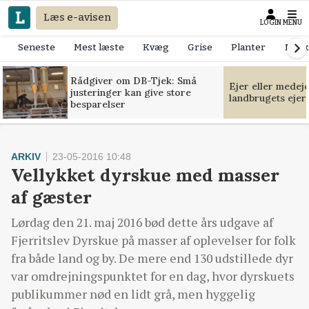
Læs e-avisen
LOGIN
MENU
Seneste
Mest læste
Kvæg
Grise
Planter
Mask
Rådgiver om DB-Tjek: Små
Ejer eller medej
justeringer kan give store
landbrugets ejer
besparelser
ARKIV
23-05-2016 10:48
Vellykket dyrskue med masser
af gæster
Lørdag den 21. maj 2016 bød dette års udgave af
Fjerritslev Dyrskue på masser af oplevelser for folk
fra både land og by. De mere end 130 udstillede dyr
var omdrejningspunktet for en dag, hvor dyrskuets
publikummer nød en lidt grå, men hyggelig