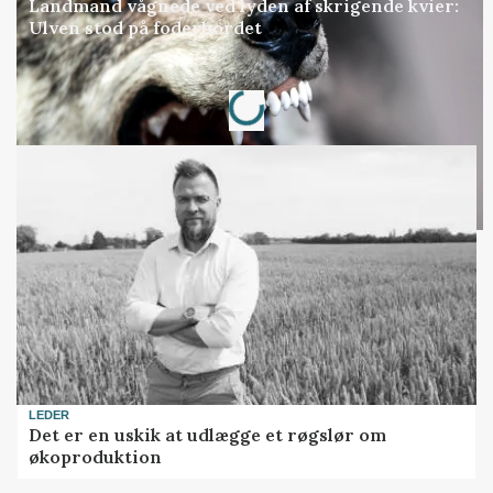
Landmand vågnede ved lyden af skrigende kvier:
Ulven stod på foderbordet
Loading...
Annonce
LEDER
Det er en uskik at udlægge et røgslør om
økoproduktion