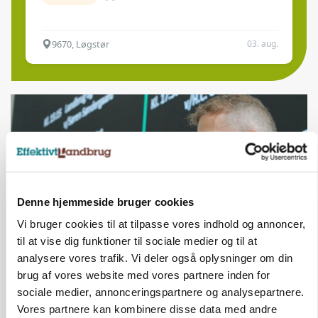
9670, Løgstør
03. aug.
Denne hjemmeside bruger cookies
Vi bruger cookies til at tilpasse vores indhold og annoncer,
til at vise dig funktioner til sociale medier og til at
analysere vores trafik. Vi deler også oplysninger om din
GRISE
brug af vores website med vores partnere inden for
Svineproducenter kalder Danish Crowns
sociale medier, annonceringspartnere og analysepartnere.
notering en katastrofe
Vores partnere kan kombinere disse data med andre