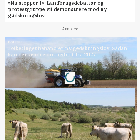
»Nu stopper I«: Landbrugsdebattør og
protestgruppe vil demonstrere mod ny
gødskningslov
Annonce
POLITIK
Folketinget behandler ny gødskningslov: Sådan
kan den ændre din bedrift fra 2027
Loading...
Annonce