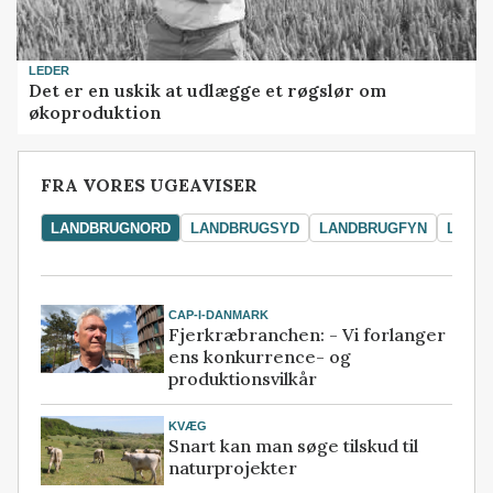
LEDER
Det er en uskik at udlægge et røgslør om
økoproduktion
FRA VORES UGEAVISER
LANDBRUGNORD
LANDBRUGSYD
LANDBRUGFYN
LAND
CAP-I-DANMARK
Fjerkræbranchen: - Vi forlanger
ens konkurrence- og
produktionsvilkår
KVÆG
Snart kan man søge tilskud til
naturprojekter