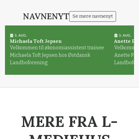
NAVNENYT
Se mere navnenyt
3. AUG.
3. AUG.
Michaela Toft Jepsen
Anette Pl
Velkommen til økonomiassistent trainee
Velkommen 
Michaela Toft Jepsen hos Østdansk
Anette Pl
Landboforening
Landbofor
MERE FRA L-