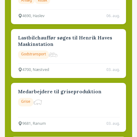
Anlæg
Kloak
4690, Haslev
06. aug.
Lastbilchauffør søges til Henrik Haves
Maskinstation
Godstransport
4700, Næstved
03. aug.
Medarbejdere til griseproduktion
Grise
9681, Ranum
03. aug.