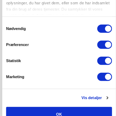
oplysninger, du har givet dem, eller som de har indsamlet
fra din brug af deres tjenester. Du samtykker til vores
cookies, hvis du fortsætter med at anvende vores
hjemmeside.
Samtykkevalg
Nødvendig
Præferencer
Statistik
POLITIK
Marketing
»Nu stopper I«: Landbrugsdebattør og
protestgruppe vil demonstrere mod ny
gødskningslov
Vis detaljer
OK