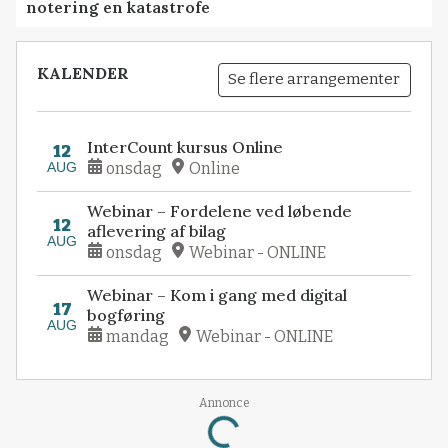
notering en katastrofe
KALENDER
Se flere arrangementer
InterCount kursus Online
12
AUG
onsdag
Online
Webinar – Fordelene ved løbende
12
aflevering af bilag
AUG
onsdag
Webinar - ONLINE
Webinar – Kom i gang med digital
17
bogføring
AUG
mandag
Webinar - ONLINE
Annonce
Loading...