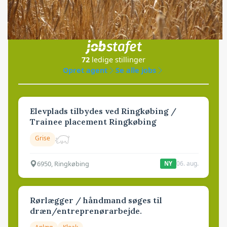
Jobs
i samarbejde med
72
ledige stillinger
Opret agent
Se alle jobs
Elevplads tilbydes ved Ringkøbing /
Trainee placement Ringkøbing
Grise
6950, Ringkøbing
06. aug.
NY
Rørlægger / håndmand søges til
dræn/entreprenørarbejde.