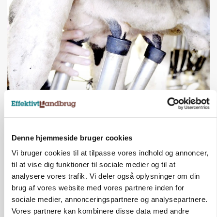
MARKED
Russisk mælkepris dykker 23 procent
Denne hjemmeside bruger cookies
Annonce
Vi bruger cookies til at tilpasse vores indhold og annoncer,
til at vise dig funktioner til sociale medier og til at
BUSINESS
Fra mark til mur: Byggeriet kan åbne nyt
analysere vores trafik. Vi deler også oplysninger om din
marked for biokul
brug af vores website med vores partnere inden for
sociale medier, annonceringspartnere og analysepartnere.
Annonce
Vores partnere kan kombinere disse data med andre
Loading...