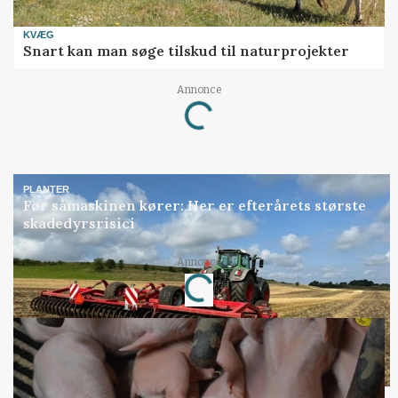
KVÆG
Snart kan man søge tilskud til naturprojekter
Annonce
Loading...
PLANTER
Før såmaskinen kører: Her er efterårets største
skadedyrsrisici
Annonce
Loading...