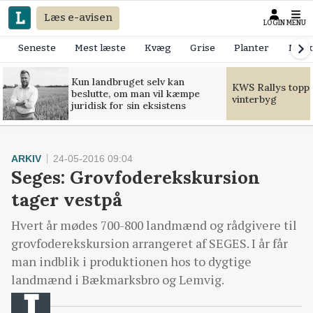
Læs e-avisen
LOGIN
MENU
Seneste
Mest læste
Kvæg
Grise
Planter
Mask
Kun landbruget selv kan
KWS Rallys toppe
beslutte, om man vil kæmpe
vinterbyg
juridisk for sin eksistens
ARKIV
24-05-2016 09:04
Seges: Grovfoderekskursion
tager vestpå
Hvert år mødes 700-800 landmænd og rådgivere til
grovfoderekskursion arrangeret af SEGES. I år får
man indblik i produktionen hos to dygtige
landmænd i Bækmarksbro og Lemvig.