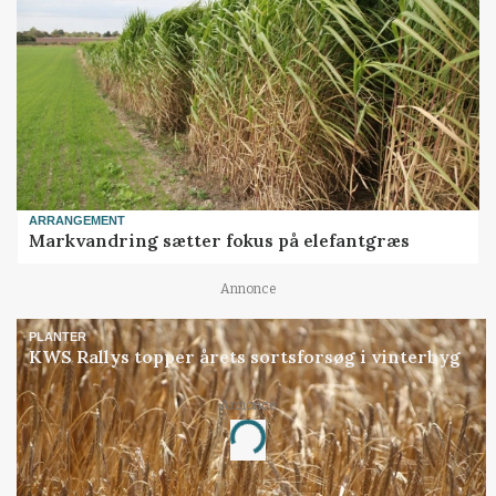
ARRANGEMENT
Markvandring sætter fokus på elefantgræs
Annonce
PLANTER
KWS Rallys topper årets sortsforsøg i vinterbyg
Annonce
Loading...