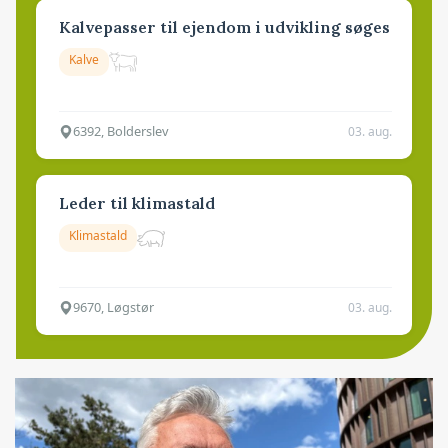
Kalvepasser til ejendom i udvikling søges
Kalve
6392, Bolderslev
03. aug.
Leder til klimastald
Klimastald
9670, Løgstør
03. aug.