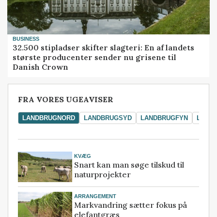
BUSINESS
32.500 stipladser skifter slagteri: En af landets
største producenter sender nu grisene til
Danish Crown
FRA VORES UGEAVISER
LANDBRUGNORD
LANDBRUGSYD
LANDBRUGFYN
LAND
KVÆG
Snart kan man søge tilskud til
naturprojekter
ARRANGEMENT
Markvandring sætter fokus på
elefantgræs