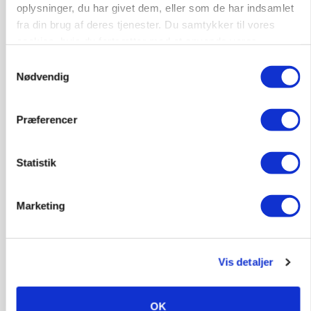
oplysninger, du har givet dem, eller som de har indsamlet
fra din brug af deres tjenester. Du samtykker til vores
cookies, hvis du fortsætter med at anvende vores
hjemmeside.
Samtykkevalg
Nødvendig
Præferencer
Statistik
MARKED
Marketing
Uændret notering: Spæde lyspunkter i fortsat
presset marked for oksekød
Vis detaljer
OK