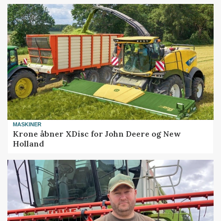
MASKINER
Krone åbner XDisc for John Deere og New
Holland