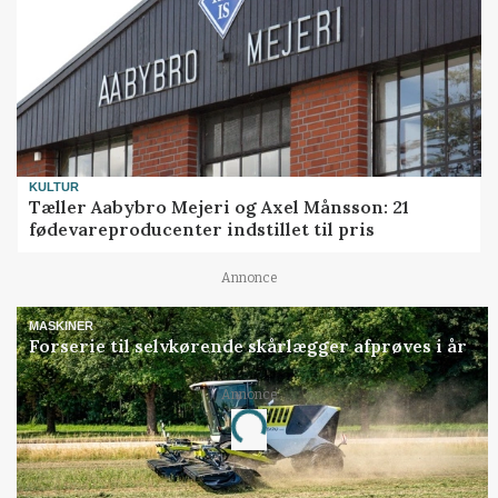
KULTUR
Tæller Aabybro Mejeri og Axel Månsson: 21
fødevareproducenter indstillet til pris
Annonce
MASKINER
Forserie til selvkørende skårlægger afprøves i år
Annonce
Loading...