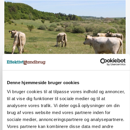
KVÆG
Snart kan man søge tilskud til naturprojekter
Denne hjemmeside bruger cookies
Annonce
Vi bruger cookies til at tilpasse vores indhold og annoncer,
til at vise dig funktioner til sociale medier og til at
PLANTER
analysere vores trafik. Vi deler også oplysninger om din
Før såmaskinen kører: Her er efterårets største
skadedyrsrisici
brug af vores website med vores partnere inden for
Loading...
sociale medier, annonceringspartnere og analysepartnere.
Annonce
Vores partnere kan kombinere disse data med andre