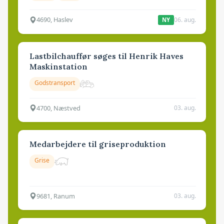
4690, Haslev
06. aug.
NY
Lastbilchauffør søges til Henrik Haves
Maskinstation
Godstransport
4700, Næstved
03. aug.
Medarbejdere til griseproduktion
Grise
9681, Ranum
03. aug.