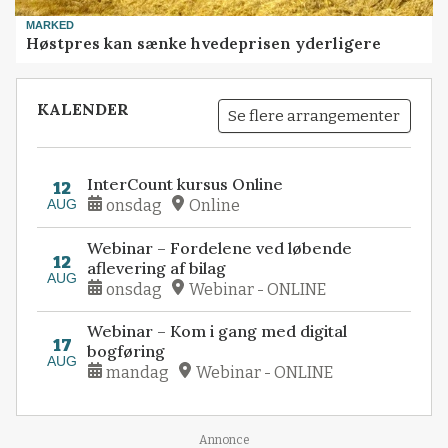
MARKED
Høstpres kan sænke hvedeprisen yderligere
KALENDER
Se flere arrangementer
InterCount kursus Online
12
AUG
onsdag
Online
Webinar – Fordelene ved løbende
12
aflevering af bilag
AUG
onsdag
Webinar - ONLINE
Webinar – Kom i gang med digital
17
bogføring
AUG
mandag
Webinar - ONLINE
Loading...
Annonce