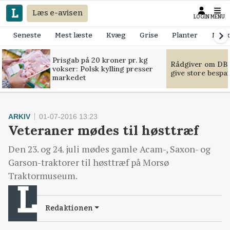
Læs e-avisen
LOGIN
MENU
Seneste
Mest læste
Kvæg
Grise
Planter
Mask
Prisgab på 20 kroner pr. kg
Rådgiver om DB-
vokser: Polsk kylling presser
give store bespa
markedet
ARKIV
01-07-2016 13:23
Veteraner mødes til høsttræf
Den 23. og 24. juli mødes gamle Acam-, Saxon- og
Garson-traktorer til høsttræf på Morsø
Traktormuseum.
Redaktionen