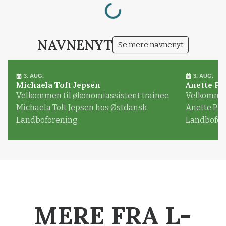
NAVNENYT
Se mere navnenyt
3. AUG.
3. AUG.
Michaela Toft Jepsen
Anette Pl
Velkommen til økonomiassistent trainee
Velkommen 
Michaela Toft Jepsen hos Østdansk
Anette Pl
Landboforening
Landbofor
MERE FRA L-