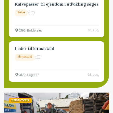
Kalvepasser til ejendom i udvikling søges
Kalve
6392, Bolderslev
03. aug.
Leder til klimastald
Klimastald
9670, Løgstør
03. aug.
HØST-TOUR