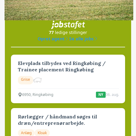
Jobs
i samarbejde med
77
ledige stillinger
Opret agent
Se alle jobs
Elevplads tilbydes ved Ringkøbing /
Trainee placement Ringkøbing
Grise
6950, Ringkøbing
06. aug.
NY
Rørlægger / håndmand søges til
dræn/entreprenørarbejde.
Anlæg
Kloak