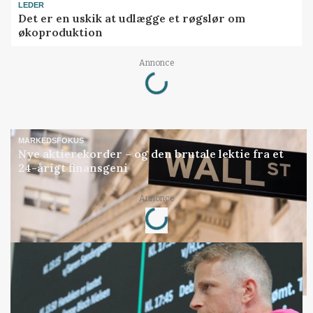
LEDER
Det er en uskik at udlægge et røgslør om
økoproduktion
Loading...
Annonce
MARKEDSFOKUS
Nye aktierekorder – og den brutale lektie fra et
24-årigt finansgeni
Loading...
Annonce