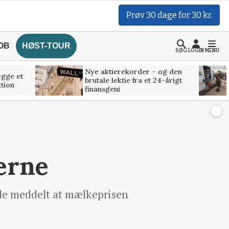
Prøv 30 dage for 30 kr.
OB
HØST-TOUR
SØG
LOGIN
MENU
Nye aktierekorder – og den
ægge et
brutale lektie fra et 24-årigt
tion
finansgeni
erne
r de meddelt at mælkeprisen