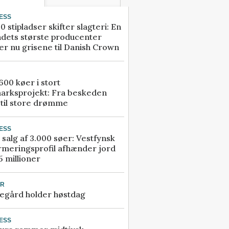
ESS
0 stipladser skifter slagteri: En
ndets største producenter
r nu grisene til Danish Crown
00 køer i stort
arksprojekt: Fra beskeden
 til store drømme
ESS
 salg af 3.000 søer: Vestfynsk
rmeringsprofil afhænder jord
5 millioner
UR
egård holder høstdag
ESS