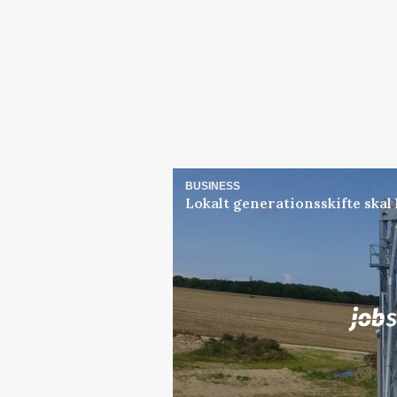
BUSINESS
Lokalt generationsskifte skal
Jobs
i samarbejde med