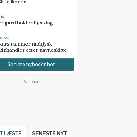
85 millioner
UR
regård holder høstdag
NESS
kurs rammer midtjysk
inhandler efter navneskifte
Se flere nyheder her
Annonce
T LÆSTE
SENESTE NYT