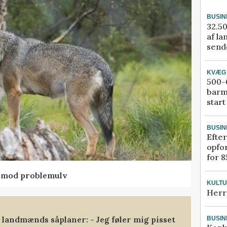
BUSIN
32.50
af la
sende
KVÆG
500-6
barm
start
BUSIN
Efter
opfo
for 8
d mod problemulv
KULT
Herr
landmænds såplaner: - Jeg føler mig pisset
BUSIN