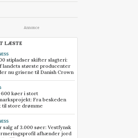
Annonce
T LÆSTE
NESS
00 stipladser skifter slagteri:
f landets største producenter
er nu grisene til Danish Crown
G
600 køer i stort
marksprojekt: Fra beskeden
t til store drømme
NESS
r salg af 3.000 søer: Vestfynsk
rmeringsprofil afhænder jord