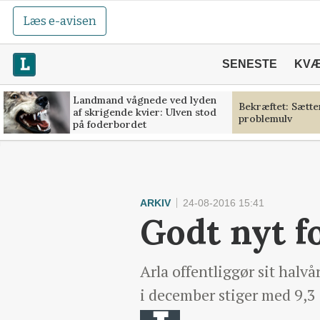
Læs e-avisen
SENESTE
KV
Landmand vågnede ved lyden
Bekræftet: Sætt
af skrigende kvier: Ulven stod
problemulv
på foderbordet
ARKIV
24-08-2016 15:41
Godt nyt 
Arla offentliggør sit halv
i december stiger med 9,3 