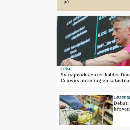
på
GRISE
Svineproducenter kalder Dan
Crowns notering en katastro
LÆSERB
Debat:
kravene