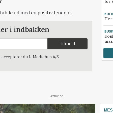
for 
r.
bile ud med en positiv tendens.
KULT
Her
der i indbakken
BUSI
Kon
mask
Tilmeld
t accepterer du L-Mediehus A/S
Annonce
MES