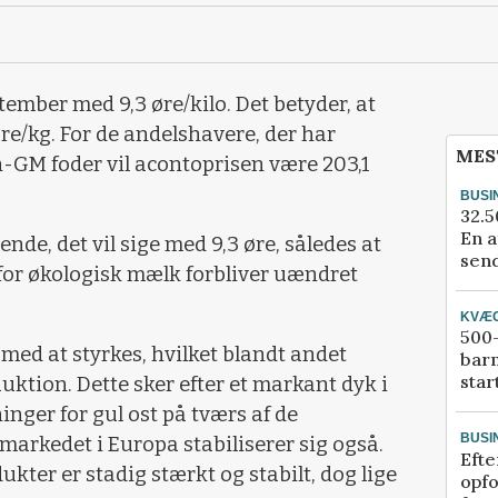
ptember med 9,3 øre/kilo. Det betyder, at
re/kg. For de andelshavere, der har
MES
-GM foder vil acontoprisen være 203,1
BUSI
32.5
En a
nde, det vil sige med 9,3 øre, således at
send
for økologisk mælk forbliver uændret
KVÆ
500-
med at styrkes, hvilket blandt andet
bar
star
uktion. Dette sker efter et markant dyk i
ger for gul ost på tværs af de
BUSI
arkedet i Europa stabiliserer sig også.
Efte
kter er stadig stærkt og stabilt, dog lige
opfo