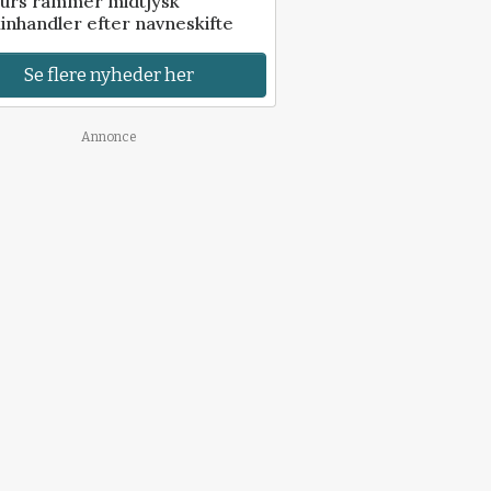
urs rammer midtjysk
inhandler efter navneskifte
Se flere nyheder her
Annonce