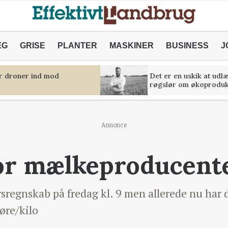
ÆG
GRISE
PLANTER
MASKINER
BUSINESS
J
er droner ind mod
Det er en uskik at udl
røgslør om økoproduk
Annonce
for mælkeproducent
årsregnskab på fredag kl. 9 men allerede nu ha
øre/kilo