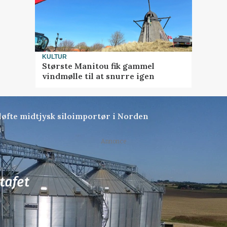
KULTUR
Største Manitou fik gammel
vindmølle til at snurre igen
 løfte midtjysk siloimportør i Norden
Annonce
79
ledige stillinger