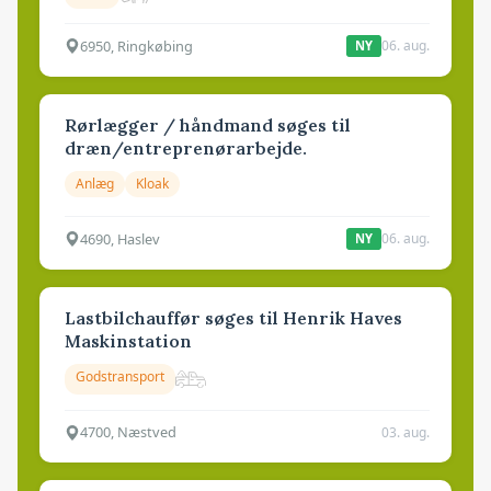
6950, Ringkøbing
06. aug.
NY
Rørlægger / håndmand søges til
dræn/entreprenørarbejde.
Anlæg
Kloak
4690, Haslev
06. aug.
NY
Lastbilchauffør søges til Henrik Haves
Maskinstation
Godstransport
4700, Næstved
03. aug.