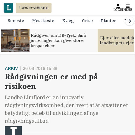
Læs e-avisen
LOGIN
MENU
Seneste
Mest læste
Kvæg
Grise
Planter
Mask
Rådgiver om DB-Tjek: Små
Ejer eller medej
justeringer kan give store
landbrugets ejer
besparelser
ARKIV
30-08-2016 15:38
Rådgivningen er med på
risikoen
Landbo Limfjord er en innovativ
rådgivningsvirksomhed, der hvert af år afsætter et
betydeligt beløb til udviklingen af nye
rådgivningstilbud