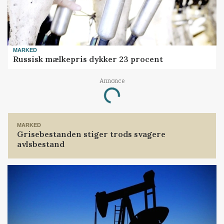
MARKED
Russisk mælkepris dykker 23 procent
Loading...
Annonce
MARKED
Grisebestanden stiger trods svagere
avlsbestand