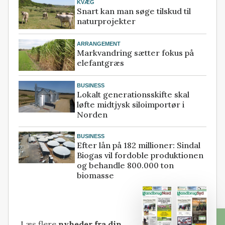
KVÆG
Snart kan man søge tilskud til
naturprojekter
ARRANGEMENT
Markvandring sætter fokus på
elefantgræs
BUSINESS
Lokalt generationsskifte skal
løfte midtjysk siloimportør i
Norden
BUSINESS
Efter lån på 182 millioner: Sindal
Biogas vil fordoble produktionen
og behandle 800.000 ton
biomasse
Læs flere
nyheder fra din