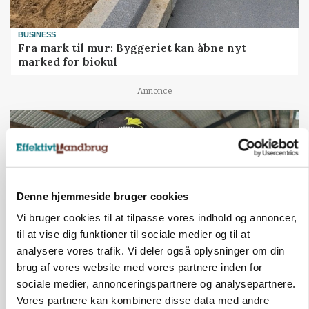
BUSINESS
Fra mark til mur: Byggeriet kan åbne nyt
marked for biokul
Annonce
Denne hjemmeside bruger cookies
Vi bruger cookies til at tilpasse vores indhold og annoncer,
til at vise dig funktioner til sociale medier og til at
analysere vores trafik. Vi deler også oplysninger om din
brug af vores website med vores partnere inden for
POLITIK
sociale medier, annonceringspartnere og analysepartnere.
»Nu stopper I«: Landbrugsdebattør og
Vores partnere kan kombinere disse data med andre
protestgruppe vil demonstrere mod ny