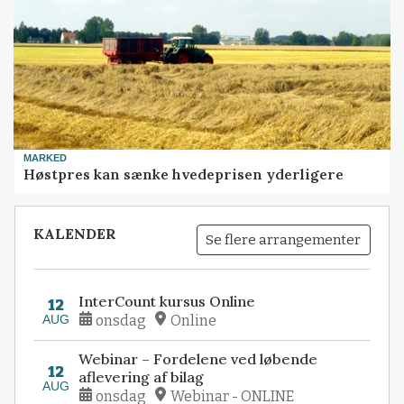
MARKED
Høstpres kan sænke hvedeprisen yderligere
KALENDER
Se flere arrangementer
InterCount kursus Online
12
AUG
onsdag
Online
Webinar – Fordelene ved løbende
12
aflevering af bilag
AUG
onsdag
Webinar - ONLINE