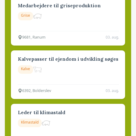
Medarbejdere til griseproduktion
Grise
9681, Ranum
03. aug.
Kalvepasser til ejendom i udvikling søges
Kalve
6392, Bolderslev
03. aug.
Leder til klimastald
Klimastald