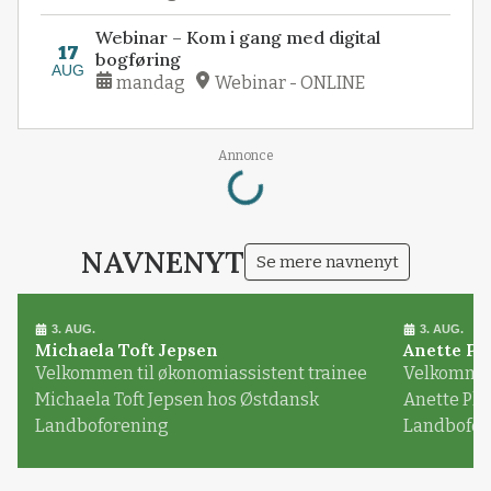
Webinar – Kom i gang med digital
17
bogføring
AUG
mandag
Webinar - ONLINE
Loading...
Annonce
NAVNENYT
Se mere navnenyt
3. AUG.
3. AUG.
Michaela Toft Jepsen
Anette Pl
Velkommen til økonomiassistent trainee
Velkommen 
Michaela Toft Jepsen hos Østdansk
Anette Pl
Landboforening
Landbofor