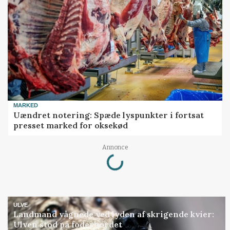
MARKED
Uændret notering: Spæde lyspunkter i fortsat
presset marked for oksekød
Loading...
Annonce
ULVE
Landmand vågnede ved lyden af skrigende kvier:
Ulven stod på foderbordet