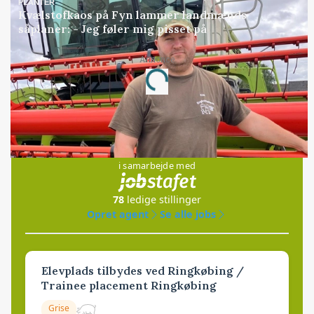
PLANTER
Kvælstofkaos på Fyn lammer landmænds
såplaner: - Jeg føler mig pisset på
Loading...
Annonce
Jobs
i samarbejde med
78
ledige stillinger
Opret agent
Se alle jobs
Elevplads tilbydes ved Ringkøbing /
Trainee placement Ringkøbing
Grise