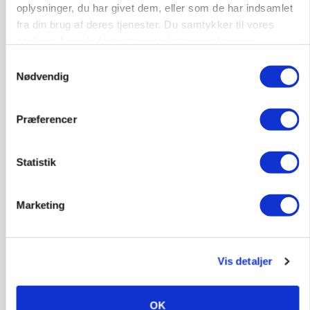
oplysninger, du har givet dem, eller som de har indsamlet
gødskningslov
fra din brug af deres tjenester. Du samtykker til vores
Annonce
cookies, hvis du fortsætter med at anvende vores
hjemmeside.
Samtykkevalg
POLITIK
Nødvendig
Folketinget behandler ny gødskningslov: Sådan
kan den ændre din bedrift fra 2027
Præferencer
Loading...
Annonce
Statistik
Marketing
Vis detaljer
OK