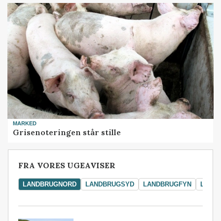
MARKED
Grisenoteringen står stille
FRA VORES UGEAVISER
LANDBRUGNORD
LANDBRUGSYD
LANDBRUGFYN
LAND