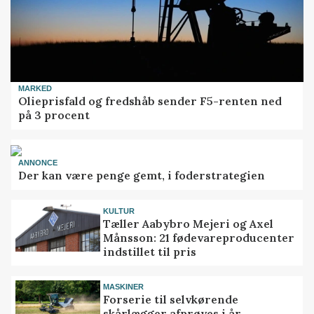
MARKED
Olieprisfald og fredshåb sender F5-renten ned
på 3 procent
ANNONCE
Der kan være penge gemt, i foderstrategien
KULTUR
Tæller Aabybro Mejeri og Axel
Månsson: 21 fødevareproducenter
indstillet til pris
MASKINER
Forserie til selvkørende
skårlægger afprøves i år