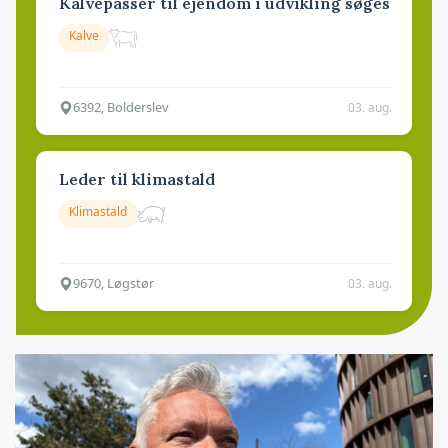
Kalvepasser til ejendom i udvikling søges
Kalve
6392, Bolderslev
03. aug.
Leder til klimastald
Klimastald
9670, Løgstør
03. aug.