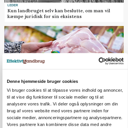
LEDER
Kun landbruget selv kan beslutte, om man vil
kæmpe juridisk for sin eksistens
Denne hjemmeside bruger cookies
Vi bruger cookies til at tilpasse vores indhold og annoncer,
MARKEDSFOKUS
til at vise dig funktioner til sociale medier og til at
Prisgab på 20 kroner pr. kg vokser: Polsk kylling
analysere vores trafik. Vi deler også oplysninger om din
presser markedet
brug af vores website med vores partnere inden for
sociale medier, annonceringspartnere og analysepartnere.
Loading...
Annonce
Vores partnere kan kombinere disse data med andre