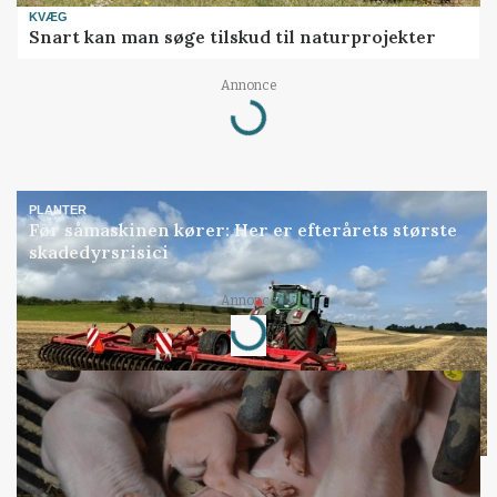
KVÆG
Snart kan man søge tilskud til naturprojekter
Loading...
Annonce
PLANTER
Før såmaskinen kører: Her er efterårets største
skadedyrsrisici
Loading...
Annonce