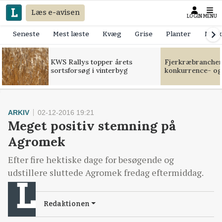
Læs e-avisen
LOGIN
MENU
Seneste
Mest læste
Kvæg
Grise
Planter
Mask
KWS Rallys topper årets
Fjerkræbranchen:
sortsforsøg i vinterbyg
konkurrence- og
ARKIV
02-12-2016 19:21
Meget positiv stemning på
Agromek
Efter fire hektiske dage for besøgende og
udstillere sluttede Agromek fredag eftermiddag.
Redaktionen