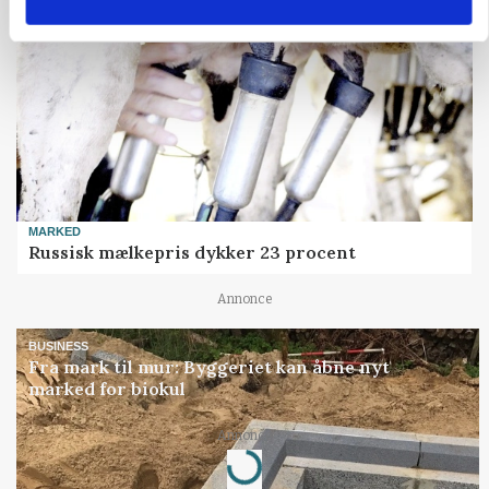
MARKED
Russisk mælkepris dykker 23 procent
Annonce
BUSINESS
Fra mark til mur: Byggeriet kan åbne nyt
marked for biokul
Loading...
Annonce