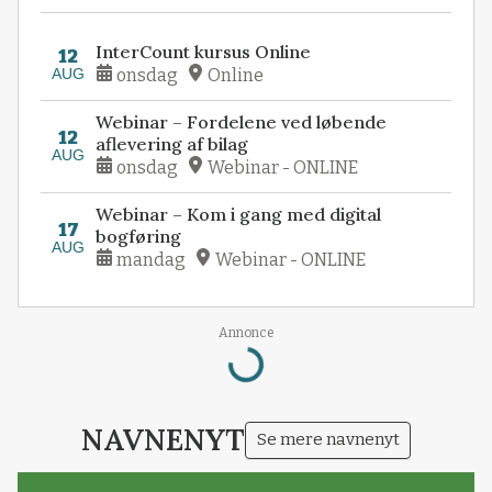
InterCount kursus Online
12
AUG
onsdag
Online
Webinar – Fordelene ved løbende
12
aflevering af bilag
AUG
onsdag
Webinar - ONLINE
Webinar – Kom i gang med digital
17
bogføring
AUG
mandag
Webinar - ONLINE
Loading...
Annonce
NAVNENYT
Se mere navnenyt