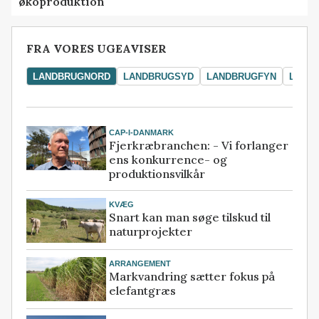
økoproduktion
FRA VORES UGEAVISER
LANDBRUGNORD
LANDBRUGSYD
LANDBRUGFYN
LAND
CAP-I-DANMARK
Fjerkræbranchen: - Vi forlanger
ens konkurrence- og
produktionsvilkår
KVÆG
Snart kan man søge tilskud til
naturprojekter
ARRANGEMENT
Markvandring sætter fokus på
elefantgræs