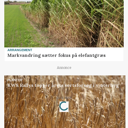
ARRANGEMENT
Markvandring sætter fokus på elefantgræs
Annonce
PLANTER
KWS Rallys topper årets sortsforsøg i vinterbyg
Loading...
Annonce