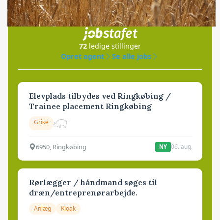
Jobs
i samarbejde med
72
ledige stillinger
Opret agent
Se alle jobs
Elevplads tilbydes ved Ringkøbing /
Trainee placement Ringkøbing
Grise
6950, Ringkøbing
06. aug.
NY
Rørlægger / håndmand søges til
dræn/entreprenørarbejde.
Anlæg
Kloak