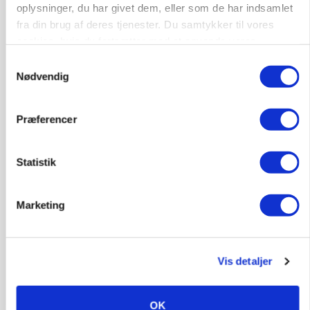
oplysninger, du har givet dem, eller som de har indsamlet
fra din brug af deres tjenester. Du samtykker til vores
cookies, hvis du fortsætter med at anvende vores
hjemmeside.
Samtykkevalg
Nødvendig
Præferencer
Statistik
Marketing
BUSINESS
Ejer eller medejer? Nyt tv-format udfordrer
landbrugets ejerstruktur
Vis detaljer
Annonce
OK