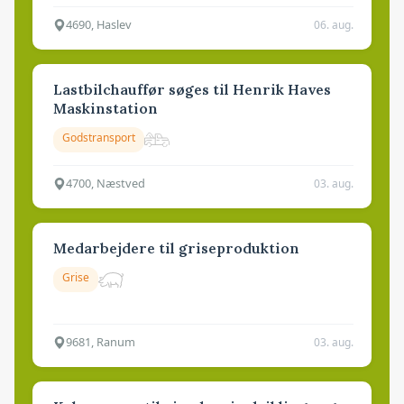
4690, Haslev
06. aug.
Lastbilchauffør søges til Henrik Haves
Maskinstation
Godstransport
4700, Næstved
03. aug.
Medarbejdere til griseproduktion
Grise
9681, Ranum
03. aug.