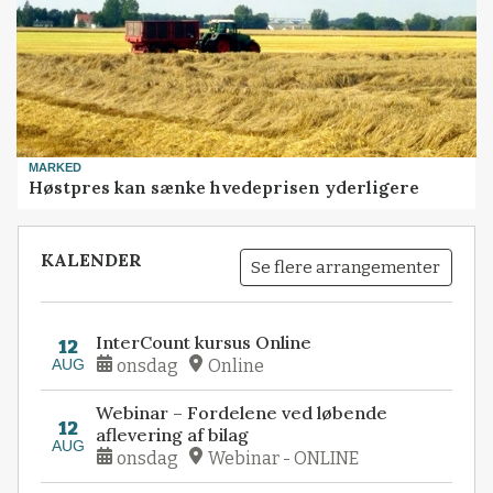
MARKED
Høstpres kan sænke hvedeprisen yderligere
KALENDER
Se flere arrangementer
InterCount kursus Online
12
AUG
onsdag
Online
Webinar – Fordelene ved løbende
12
aflevering af bilag
AUG
onsdag
Webinar - ONLINE