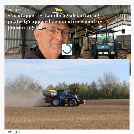
POLITIK
»Nu stopper I«: Landbrugsdebattør og
protestgruppe vil demonstrere mod ny
gødskningslov
Annonce
Loading...
POLITIK