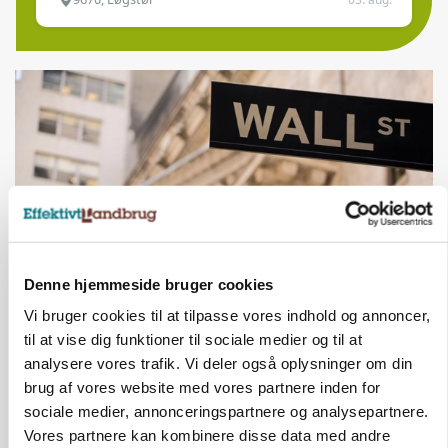
Denne hjemmeside bruger cookies
Vi bruger cookies til at tilpasse vores indhold og annoncer,
MARKEDSFOKUS
Nye aktierekorder – og den brutale lektie fra et
til at vise dig funktioner til sociale medier og til at
24-årigt finansgeni
analysere vores trafik. Vi deler også oplysninger om din
brug af vores website med vores partnere inden for
sociale medier, annonceringspartnere og analysepartnere.
Vores partnere kan kombinere disse data med andre