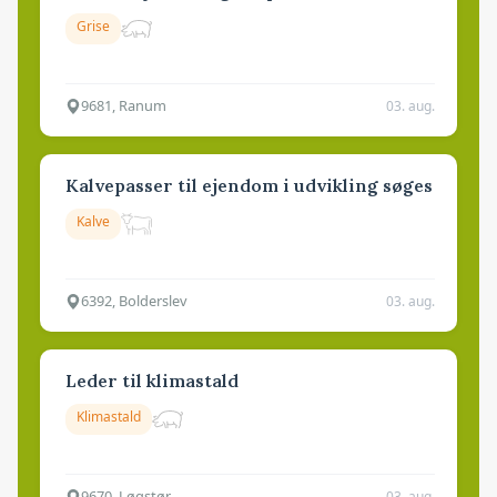
Grise
9681, Ranum
03. aug.
Kalvepasser til ejendom i udvikling søges
Kalve
6392, Bolderslev
03. aug.
Leder til klimastald
Klimastald
9670, Løgstør
03. aug.