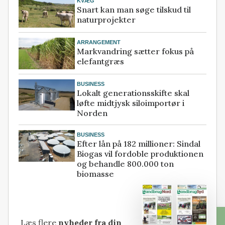
KVÆG
Snart kan man søge tilskud til
naturprojekter
ARRANGEMENT
Markvandring sætter fokus på
elefantgræs
BUSINESS
Lokalt generationsskifte skal
løfte midtjysk siloimportør i
Norden
BUSINESS
Efter lån på 182 millioner: Sindal
Biogas vil fordoble produktionen
og behandle 800.000 ton
biomasse
Læs flere
nyheder fra din