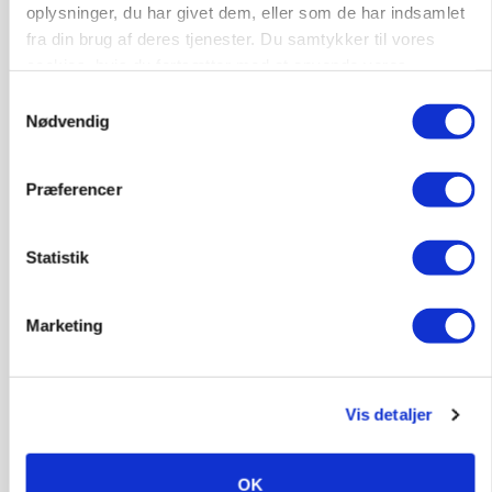
oplysninger, du har givet dem, eller som de har indsamlet
fra din brug af deres tjenester. Du samtykker til vores
cookies, hvis du fortsætter med at anvende vores
hjemmeside.
Samtykkevalg
Nødvendig
Præferencer
GRISE
Rådgiver om DB-Tjek: Små justeringer kan give
store besparelser
Statistik
Marketing
Vis detaljer
OK