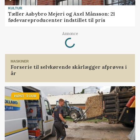
KULTUR
Tæller Aabybro Mejeri og Axel Månsson: 21
fødevareproducenter indstillet til pris
Loading...
Annonce
MASKINER
Forserie til selvkørende skårlægger afprøves i
år
HØST-TOUR