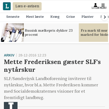
Læs e-avisen
LOGIN
MENU
Seneste
Mest læste
Kvæg
Grise
Planter
Mask
Russisk mælkepris dykker 23
Fra mark til mur
procent
marked for bioku
ARKIV
28-12-2016 12:23
Mette Frederiksen gæster SLF's
nytårskur
SLF/Sønderjysk Landboforening inviterer til
nytårskur, hvor bl.a. Mette Frederiksen kommer
med Socialdemokraternes visioner for et
fremtidigt landbrug.