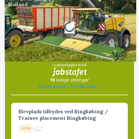
Holland
Loading...
Annonce
Jobs
i samarbejde med
78
ledige stillinger
Opret agent
Se alle jobs
Elevplads tilbydes ved Ringkøbing /
Trainee placement Ringkøbing
Grise