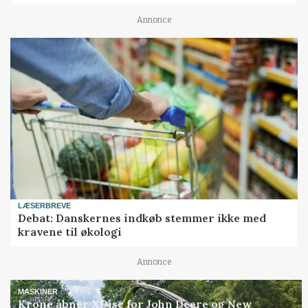
Annonce
LÆSERBREVE
Debat: Danskernes indkøb stemmer ikke med
kravene til økologi
Annonce
MASKINER
Krone åbner XDisc for John Deere og New