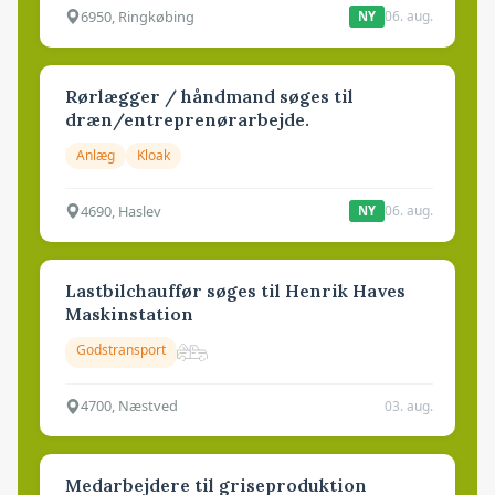
6950, Ringkøbing
06. aug.
NY
Rørlægger / håndmand søges til
dræn/entreprenørarbejde.
Anlæg
Kloak
4690, Haslev
06. aug.
NY
Lastbilchauffør søges til Henrik Haves
Maskinstation
Godstransport
4700, Næstved
03. aug.
Medarbejdere til griseproduktion