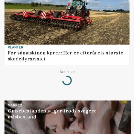
PLANTER
Før såmaskinen kører: Her er efterårets største
skadedyrsrisici
Annonce
Loading...
MARKED
Grisebestanden stiger trods svagere
avlsbestand
Annonce