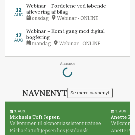
Webinar – Fordelene ved løbende
12
aflevering af bilag
AUG
onsdag
Webinar - ONLINE
Webinar – Kom i gang med digital
17
bogføring
AUG
mandag
Webinar - ONLINE
Loading...
Annonce
NAVNENYT
Se mere navnenyt
3. AUG.
3. AUG.
Michaela Toft Jepsen
Anette Pl
Velkommen til økonomiassistent trainee
Velkommen 
Michaela Toft Jepsen hos Østdansk
Anette Pl