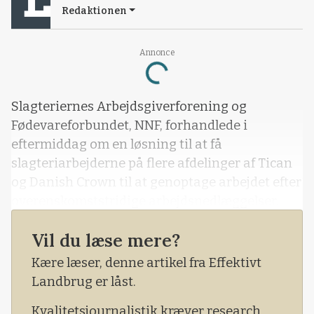
Redaktionen
Annonce
Loading...
Slagteriernes Arbejdsgiverforening og
Fødevareforbundet, NNF, forhandlede i
eftermiddag om en løsning til at få
slagteriarbejderne på flere afdelinger af Tican
og Danish Crown til at genoptage arbejdet efter
overenskomststridige arbejdsnedlæggelser.
Det tager slagteriarbejderne på Tican først
Vil du læse mere?
onsdag morgen stilling til, om de vil gøre på de
Kære læser, denne artikel fra Effektivt
berørte afdelinger i Thisted og Brørup.
Landbrug er låst.
Kvalitetsjournalistik kræver research,