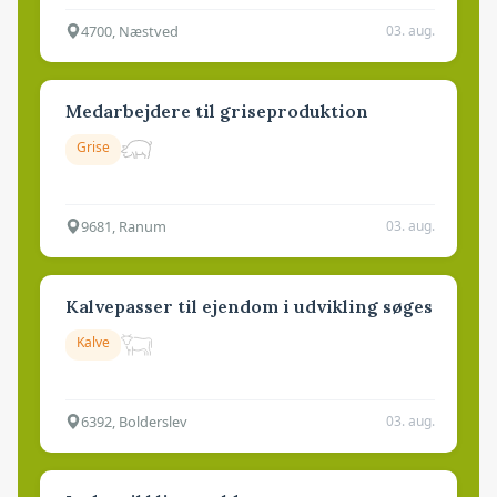
4700, Næstved
03. aug.
Medarbejdere til griseproduktion
Grise
9681, Ranum
03. aug.
Kalvepasser til ejendom i udvikling søges
Kalve
6392, Bolderslev
03. aug.