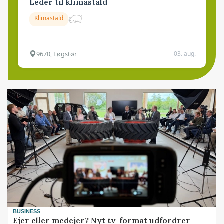
Leder til klimastald
Klimastald
9670, Løgstør
03. aug.
BUSINESS
Ejer eller medejer? Nyt tv-format udfordrer