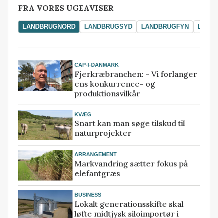
FRA VORES UGEAVISER
LANDBRUGNORD
LANDBRUGSYD
LANDBRUGFYN
LAND
CAP-I-DANMARK
Fjerkræbranchen: - Vi forlanger
ens konkurrence- og
produktionsvilkår
KVÆG
Snart kan man søge tilskud til
naturprojekter
ARRANGEMENT
Markvandring sætter fokus på
elefantgræs
BUSINESS
Lokalt generationsskifte skal
løfte midtjysk siloimportør i