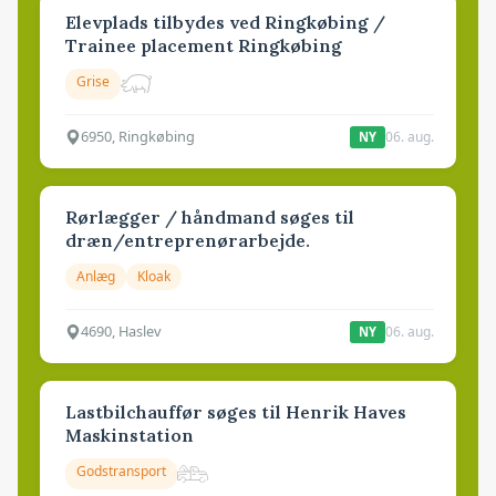
Elevplads tilbydes ved Ringkøbing /
Trainee placement Ringkøbing
Grise
6950, Ringkøbing
06. aug.
NY
Rørlægger / håndmand søges til
dræn/entreprenørarbejde.
Anlæg
Kloak
4690, Haslev
06. aug.
NY
Lastbilchauffør søges til Henrik Haves
Maskinstation
Godstransport