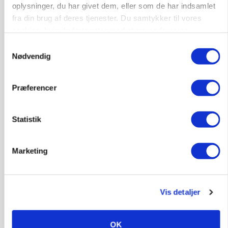
oplysninger, du har givet dem, eller som de har indsamlet
fra din brug af deres tjenester. Du samtykker til vores
cookies, hvis du fortsætter med at anvende vores
hjemmeside.
Samtykkevalg
KVÆG
Nødvendig
Snart kan man søge tilskud til naturprojekter
Præferencer
Statistik
Marketing
Vis detaljer
PLANTER
Før såmaskinen kører: Her er efterårets største
skadedyrsrisici
OK