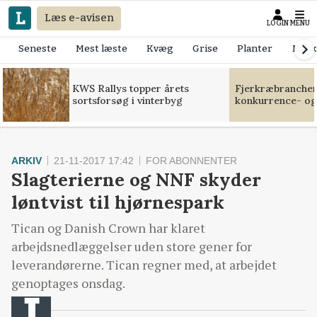
Læs e-avisen
LOGIN
MENU
Seneste
Mest læste
Kvæg
Grise
Planter
Mask
KWS Rallys topper årets
Fjerkræbranchen:
sortsforsøg i vinterbyg
konkurrence- og
ARKIV
21-11-2017 17:42
FOR ABONNENTER
Slagterierne og NNF skyder
løntvist til hjørnespark
Tican og Danish Crown har klaret
arbejdsnedlæggelser uden store gener for
leverandørerne. Tican regner med, at arbejdet
genoptages onsdag.