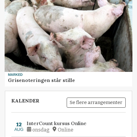
MARKED
Grisenoteringen står stille
KALENDER
Se flere arrangementer
InterCount kursus Online
12
AUG
onsdag
Online