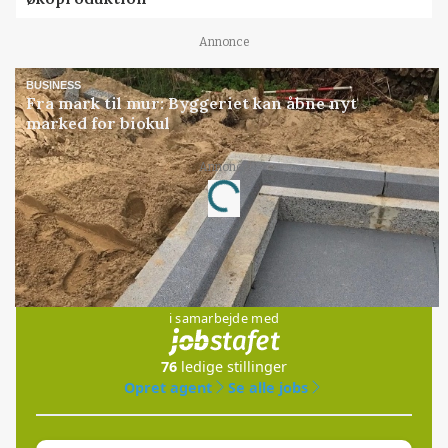
Annonce
BUSINESS
Fra mark til mur: Byggeriet kan åbne nyt
marked for biokul
Annonce
Loading...
Jobs
i samarbejde med
76
ledige stillinger
Opret agent
Se alle jobs