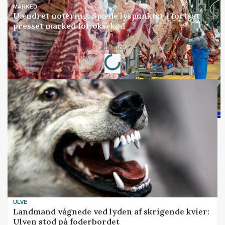
MARKED
Uændret notering: Spæde lyspunkter i fortsat
presset marked for oksekød
Loading...
Annonce
ULVE
Landmand vågnede ved lyden af skrigende kvier:
Ulven stod på foderbordet