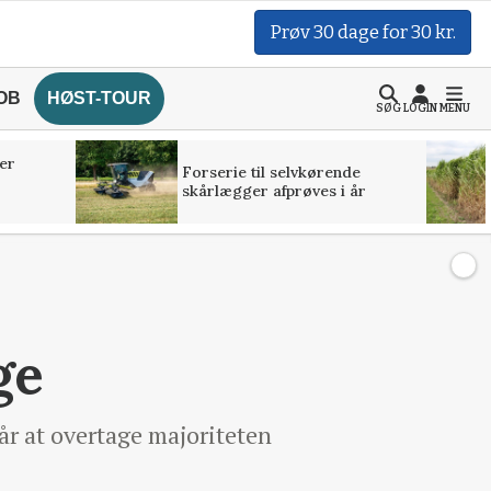
Prøv 30 dage for 30 kr.
OB
HØST-TOUR
SØG
LOGIN
MENU
er
Forserie til selvkørende
skårlægger afprøves i år
ge
 år at overtage majoriteten