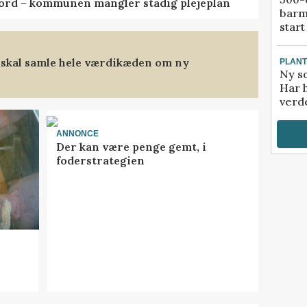
ord – kommunen mangler stadig plejeplan
barm
start
 skal samle hele værdikæden om ny
PLAN
Ny so
Har 
verde
ANNONCE
Der kan være penge gemt, i
foderstrategien