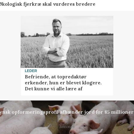
Økologisk fjerkræ skal vurderes bredere
LEDER
Befriende, at topredaktør
erkender, hun er blevet klogere.
Det kunne vi alle lære af
tfynsk opformeringsprofil afhænder jord for 85 millioner
Annonce