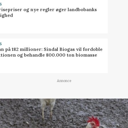
S
risepriser og nye regler øger landbobanks
tighed
S
ån på 182 millioner: Sindal Biogas vil fordoble
tionen og behandle 800.000 ton biomasse
Annonce