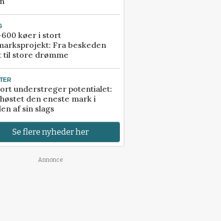
an
G
600 køer i stort
marksprojekt: Fra beskeden
t til store drømme
TER
ort understreger potentialet:
høstet den eneste mark i
en af sin slags
Se flere nyheder her
Annonce