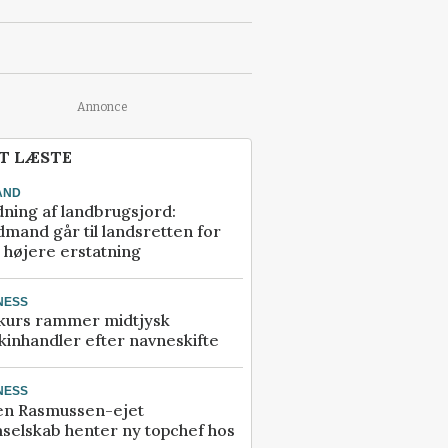
Annonce
T LÆSTE
AND
ning af landbrugsjord:
mand går til landsretten for
å højere erstatning
NESS
kurs rammer midtjysk
inhandler efter navneskifte
NESS
en Rasmussen-ejet
selskab henter ny topchef hos