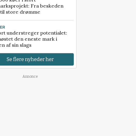
arksprojekt: Fra beskeden
 til store drømme
TER
rt understreger potentialet:
høstet den eneste mark i
n af sin slags
Se flere nyheder her
Annonce