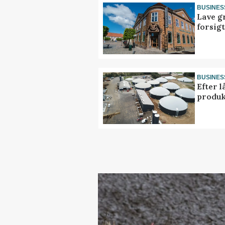
BUSINES
Lave g
forsig
BUSINES
Efter l
produk