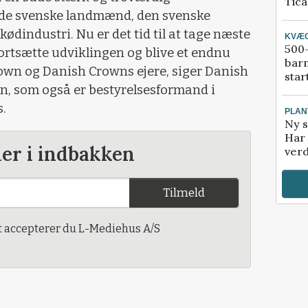
Tic
 de svenske landmænd, den svenske
ødindustri. Nu er det tid til at tage næste
KVÆ
500-
fortsætte udviklingen og blive et endnu
bar
rown og Danish Crowns ejere, siger Danish
star
, som også er bestyrelsesformand i
s.
PLAN
Ny s
Har 
der i indbakken
verd
Tilmeld
t accepterer du L-Mediehus A/S