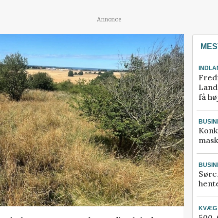
Annonce
MES
INDLA
Fred
Landm
få hø
BUSIN
Konk
mask
BUSIN
Søre
hente
KVÆG
500-6