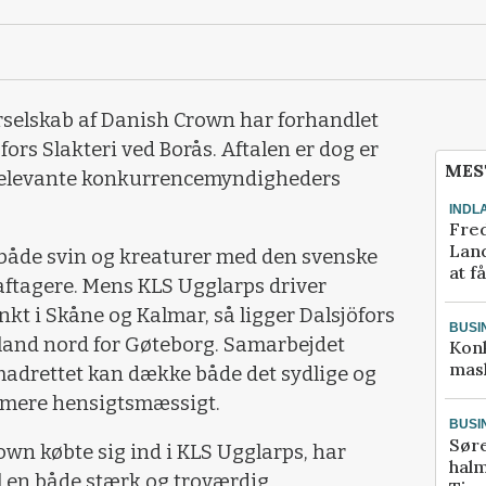
erselskab af Danish Crown har forhandlet
fors Slakteri ved Borås. Aftalen er dog er
MES
 relevante konkurrencemyndigheders
INDL
Fred
Land
både svin og kreaturer med den svenske
at f
aftagere. Mens KLS Ugglarps driver
 i Skåne og Kalmar, så ligger Dalsjöfors
BUSI
taland nord for Gøteborg. Samarbejdet
Kon
mask
madrettet kan dække både det sydlige og
e mere hensigtsmæssigt.
BUSI
Sør
own købte sig ind i KLS Ugglarps, har
halm
l en både stærk og troværdig