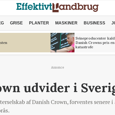
ÆG
GRISE
PLANTER
MASKINER
BUSINESS
J
Svineproducenter kald
sten
Danish Crowns pris en
katastrofe
Annonce
wn udvider i Sveri
tterselskab af Danish Crown, forventes senere i
orås.