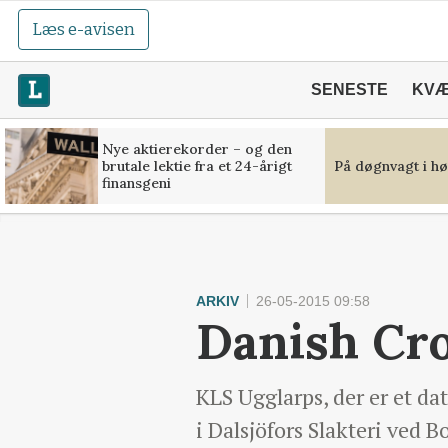
Læs e-avisen
SENESTE
KV
Nye aktierekorder – og den
brutale lektie fra et 24-årigt
På døgnvagt i hø
finansgeni
ARKIV
26-05-2015 09:58
Danish Cro
KLS Ugglarps, der er et da
i Dalsjöfors Slakteri ved B