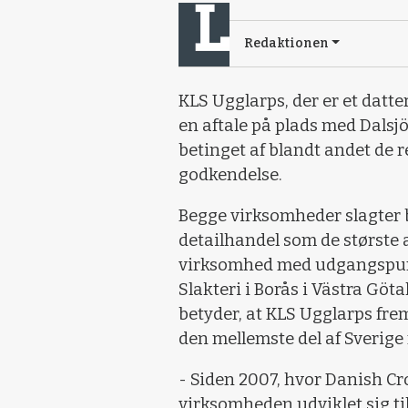
Redaktionen
KLS Ugglarps, der er et datt
en aftale på plads med Dalsjö
betinget af blandt andet de
godkendelse.
Begge virksomheder slagter 
detailhandel som de største 
virksomhed med udgangspunkt
Slakteri i Borås i Västra Gö
betyder, at KLS Ugglarps fre
den mellemste del af Sverig
- Siden 2007, hvor Danish Cr
virksomheden udviklet sig ti