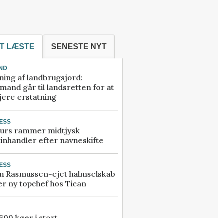
T LÆSTE
SENESTE NYT
ND
ning af landbrugsjord:
and går til landsretten for at
jere erstatning
ESS
urs rammer midtjysk
inhandler efter navneskifte
ESS
n Rasmussen-ejet halmselskab
r ny topchef hos Tican
00 køer i stort