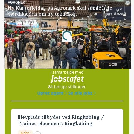
AGROMEK
Ny Kartoffeldag på Agromek skal samle hele
værdikæden om ny teknologi
Loading...
Annonce
Jobs
i samarbejde med
81
ledige stillinger
Opret agent
Se alle jobs
Elevplads tilbydes ved Ringkøbing /
Trainee placement Ringkøbing
Grise