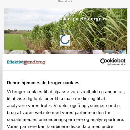
Annonce
ARRANGEMENT
Markvandring sætter fokus på elefantgræs
Loading...
Annonce
Denne hjemmeside bruger cookies
Vi bruger cookies til at tilpasse vores indhold og annoncer,
til at vise dig funktioner til sociale medier og til at
analysere vores trafik. Vi deler også oplysninger om din
brug af vores website med vores partnere inden for
sociale medier, annonceringspartnere og analysepartnere.
MARKED
Grisenoteringen står stille
Vores partnere kan kombinere disse data med andre