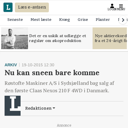
Læs e-avisen
LOGIN
MENU
Seneste
Mest læste
Kvæg
Grise
Planter
Mask
Det er en uskik at udlægge et
Nye aktierekorde
røgslør om økoproduktion
fra et 24-årigt f
ARKIV
19-10-2015 12:30
Nu kan sneen bare komme
Røstofte Maskiner A/S i Sydsjælland bag salg af
den første Claas Nexos 210 F 4WD i Danmark.
Redaktionen
Annonce