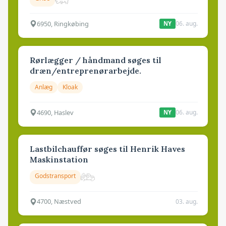
6950, Ringkøbing
06. aug.
NY
Rørlægger / håndmand søges til
dræn/entreprenørarbejde.
Anlæg
Kloak
4690, Haslev
06. aug.
NY
Lastbilchauffør søges til Henrik Haves
Maskinstation
Godstransport
4700, Næstved
03. aug.