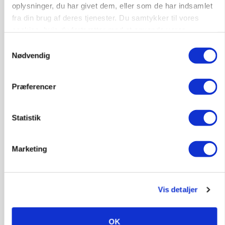
oplysninger, du har givet dem, eller som de har indsamlet
fra din brug af deres tjenester. Du samtykker til vores
cookies, hvis du fortsætter med at anvende vores
hjemmeside.
Samtykkevalg
Nødvendig
Præferencer
Statistik
BUSINESS
32.500 stipladser skifter slagteri: En af landets
Marketing
største producenter sender nu grisene til
Danish Crown
Vis detaljer
OK