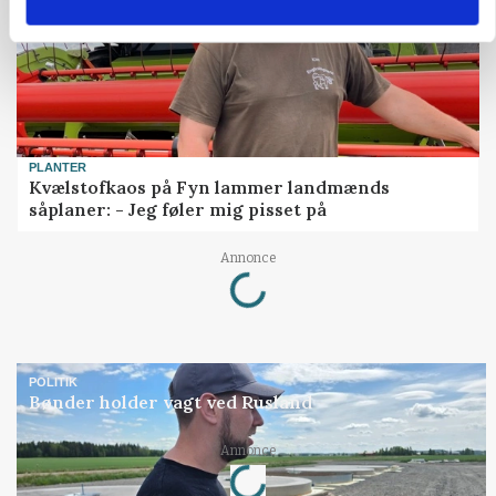
PLANTER
Kvælstofkaos på Fyn lammer landmænds
såplaner: - Jeg føler mig pisset på
Loading...
Annonce
POLITIK
Bønder holder vagt ved Rusland
Loading...
Annonce