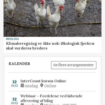
ØKOLOGI
Klimaberegning er ikke nok: Økologisk fjerkræ
skal vurderes bredere
KALENDER
Se flere arrangementer
InterCount kursus Online
12
AUG
onsdag
Online
Webinar – Fordelene ved løbende
12
aflevering af bilag
AUG