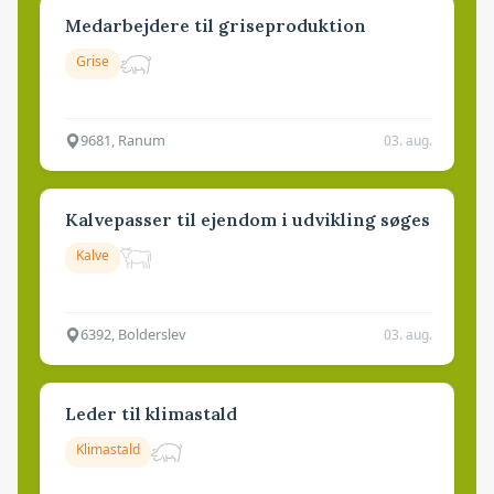
Medarbejdere til griseproduktion
Grise
9681, Ranum
03. aug.
Kalvepasser til ejendom i udvikling søges
Kalve
6392, Bolderslev
03. aug.
Leder til klimastald
Klimastald