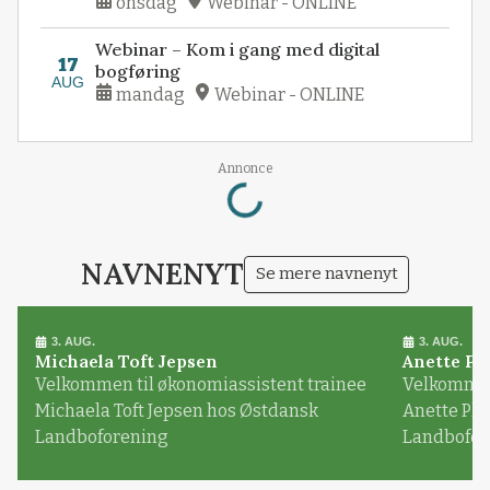
onsdag
Webinar - ONLINE
Webinar – Kom i gang med digital
17
bogføring
AUG
mandag
Webinar - ONLINE
Loading...
Annonce
NAVNENYT
Se mere navnenyt
3. AUG.
3. AUG.
Michaela Toft Jepsen
Anette Pl
Velkommen til økonomiassistent trainee
Velkommen 
Michaela Toft Jepsen hos Østdansk
Anette Pl
Landboforening
Landbofor