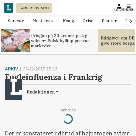
Læs e-avisen
LOGIN
MENU
Seneste
Mest læste
Kvæg
Grise
Planter
Mask
Prisgab på 20 kroner pr. kg
Rådgiver om DB-
vokser: Polsk kylling presser
give store bespa
markedet
ARKIV
26-11-2015 15:13
Fugleinfluenza i Frankrig
Redaktionen
Annonce
Loading...
Der er konstateret udbrud af højpatogen aviær