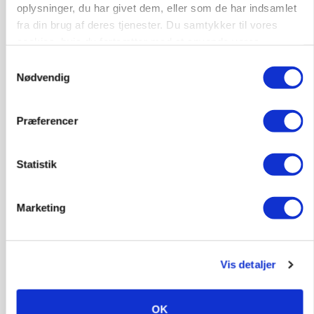
Annonce
oplysninger, du har givet dem, eller som de har indsamlet
fra din brug af deres tjenester. Du samtykker til vores
PLANTER
cookies, hvis du fortsætter med at anvende vores
Før såmaskinen kører: Her er efterårets største
hjemmeside.
skadedyrsrisici
Samtykkevalg
Nødvendig
Annonce
Loading...
Præferencer
Statistik
Marketing
Vis detaljer
OK
MARKED