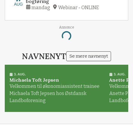
bogføring
AUG
mandag
Webinar - ONLINE
Annonce
Loading...
NAVNENYT
Se mere navnenyt
3. AUG.
3. AUG.
Michaela Toft Jepsen
Anette Pl
Velkommen til økonomiassistent trainee
Velkommen 
Michaela Toft Jepsen hos Østdansk
Anette Pl
Landboforening
Landbofor