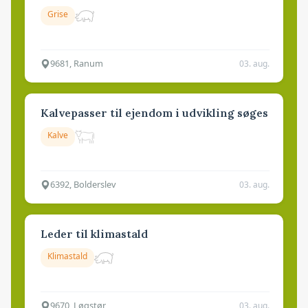
Grise
9681, Ranum
03. aug.
Kalvepasser til ejendom i udvikling søges
Kalve
6392, Bolderslev
03. aug.
Leder til klimastald
Klimastald
9670, Løgstør
03. aug.