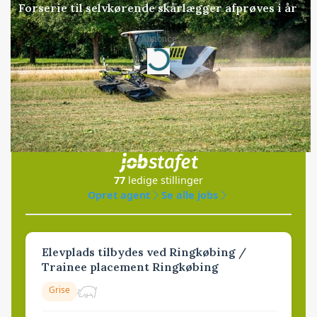
Forserie til selvkørende skårlægger afprøves i år
Annonce
Loading...
Jobs
i samarbejde med
77
ledige stillinger
Opret agent
Se alle jobs
Elevplads tilbydes ved Ringkøbing /
Trainee placement Ringkøbing
Grise