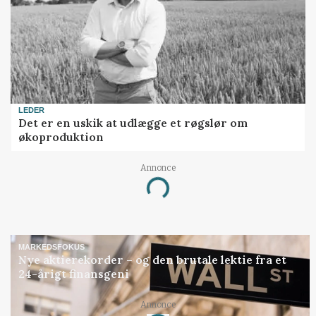
LEDER
Det er en uskik at udlægge et røgslør om
økoproduktion
Annonce
Loading...
MARKEDSFOKUS
Nye aktierekorder – og den brutale lektie fra et
24-årigt finansgeni
Annonce