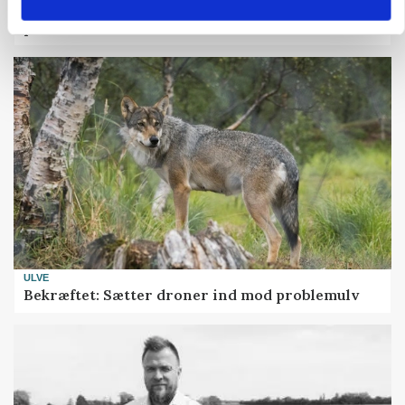
Uændret notering: Spæde lyspunkter i fortsat
presset marked for oksekød
ULVE
Bekræftet: Sætter droner ind mod problemulv