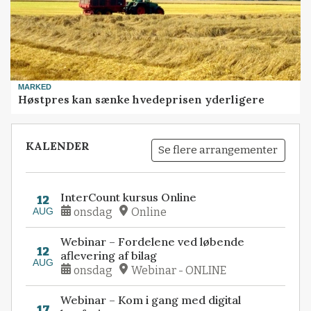
MARKED
Høstpres kan sænke hvedeprisen yderligere
KALENDER
Se flere arrangementer
InterCount kursus Online
12
AUG
onsdag
Online
Webinar – Fordelene ved løbende
12
aflevering af bilag
AUG
onsdag
Webinar - ONLINE
Webinar – Kom i gang med digital
17