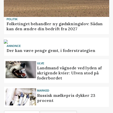
POLITIK
Folketinget behandler ny gødskningslov: Sådan
kan den ændre din bedrift fra 2027
ANNONCE
Der kan være penge gemt, i foderstrategien
ULVE
Landmand vågnede ved lyden af
skrigende kvier: Ulven stod på
foderbordet
MARKED
Russisk mælkepris dykker 23
procent