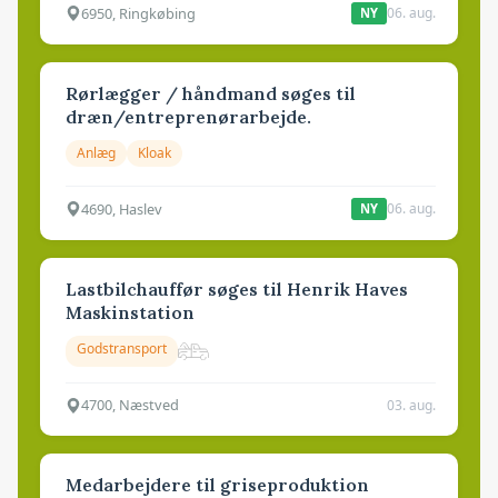
6950, Ringkøbing
06. aug.
NY
Rørlægger / håndmand søges til
dræn/entreprenørarbejde.
Anlæg
Kloak
4690, Haslev
06. aug.
NY
Lastbilchauffør søges til Henrik Haves
Maskinstation
Godstransport
4700, Næstved
03. aug.
Medarbejdere til griseproduktion