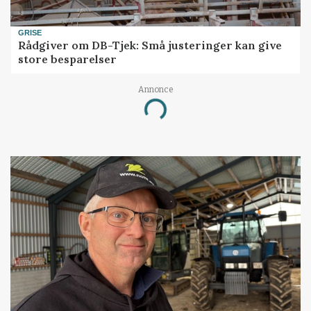
GRISE
Rådgiver om DB-Tjek: Små justeringer kan give
store besparelser
Annonce
Loading...