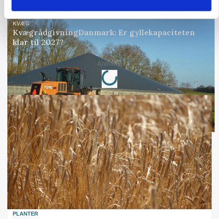
Annonce
KVÆG
KvægrådgivningDanmark: Er gyllekapaciteten
klar til 2027?
Loading...
Annonce
PLANTER