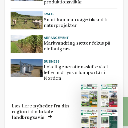
produktionsvilkår
KVÆG
Snart kan man søge tilskud til
naturprojekter
ARRANGEMENT
Markvandring sætter fokus på
elefantgræs
BUSINESS
Lokalt generationsskifte skal
løfte midtjysk siloimportør i
Norden
Læs flere
nyheder fra din
region
i din
lokale
landbrugsavis