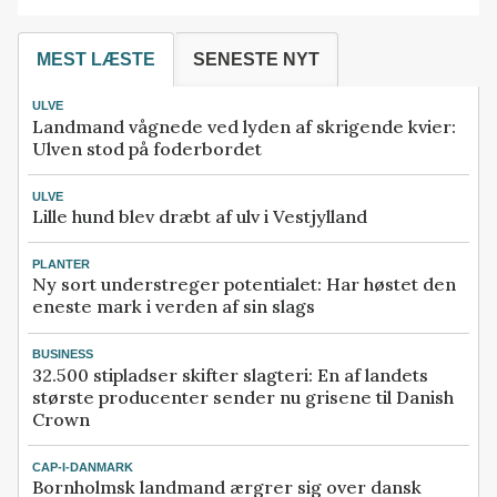
MEST LÆSTE
SENESTE NYT
ULVE
Landmand vågnede ved lyden af skrigende kvier:
Ulven stod på foderbordet
ULVE
Lille hund blev dræbt af ulv i Vestjylland
PLANTER
Ny sort understreger potentialet: Har høstet den
eneste mark i verden af sin slags
BUSINESS
32.500 stipladser skifter slagteri: En af landets
største producenter sender nu grisene til Danish
Crown
CAP-I-DANMARK
Bornholmsk landmand ærgrer sig over dansk