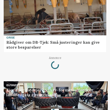
GRISE
Rådgiver om DB-Tjek: Små justeringer kan give
store besparelser
Loading...
Annonce
BUSINESS
Ejer eller medejer? Nyt tv-format udfordrer
landbrugets ejerstruktur
Loading...
Annonce