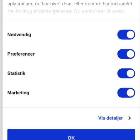
oplysninger, du har givet dem, eller som de har indsamlet
MARKED
fra din brug af deres tjenester. Du samtykker til vores
Fugleinfluenza: Udvikling vækker bekymring hos
europæiske husdyrbrugere
cookies, hvis du fortsætter med at anvende vores
hjemmeside.
Samtykkevalg
Annonce
Nødvendig
Præferencer
Statistik
Marketing
KULTUR
Vis detaljer
Kvinderne går mest op i madspild, men smider
lige så ofte mad ud som mændene
OK