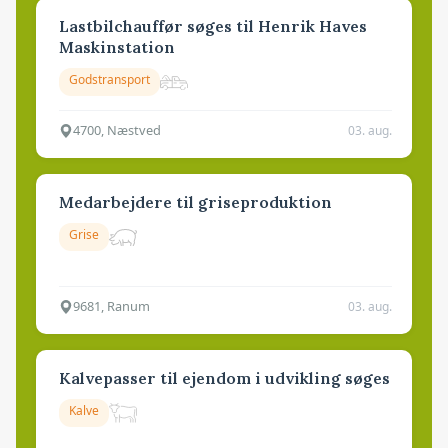
Lastbilchauffør søges til Henrik Haves
Maskinstation
Godstransport
4700, Næstved
03. aug.
Medarbejdere til griseproduktion
Grise
9681, Ranum
03. aug.
Kalvepasser til ejendom i udvikling søges
Kalve