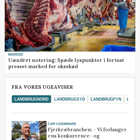
MARKED
Uændret notering: Spæde lyspunkter i fortsat
presset marked for oksekød
FRA VORES UGEAVISER
LANDBRUGNORD
LANDBRUGSYD
LANDBRUGFYN
LAND
CAP-I-DANMARK
Fjerkræbranchen: - Vi forlanger
ens konkurrence- og