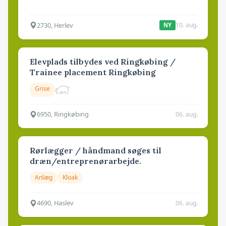
2730, Herlev
10. aug.
NY
Elevplads tilbydes ved Ringkøbing /
Trainee placement Ringkøbing
Grise
6950, Ringkøbing
06. aug.
Rørlægger / håndmand søges til
dræn/entreprenørarbejde.
Anlæg
Kloak
4690, Haslev
06. aug.