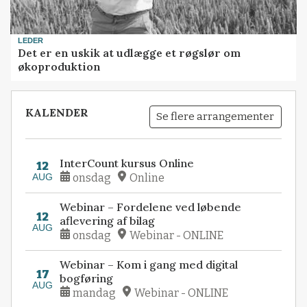
LEDER
Det er en uskik at udlægge et røgslør om
økoproduktion
KALENDER
Se flere arrangementer
InterCount kursus Online
12
AUG
onsdag
Online
Webinar – Fordelene ved løbende
12
aflevering af bilag
AUG
onsdag
Webinar - ONLINE
Webinar – Kom i gang med digital
17
bogføring
AUG
mandag
Webinar - ONLINE