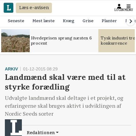
Læs e-avisen
LOGIN
MENU
Seneste
Mest læste
Kvæg
Grise
Planter
Mask
Hvedeprisen sprang næsten 6
Tysk industri tr
procent
konkurrence
ARKIV
01-12-2015 08:29
Landmænd skal være med til at
styrke forædling
Udvalgte landmænd skal deltage i et projekt, og
erfaringerne skal bruges aktivt i udviklingen af
Nordic Seeds sorter
Redaktionen