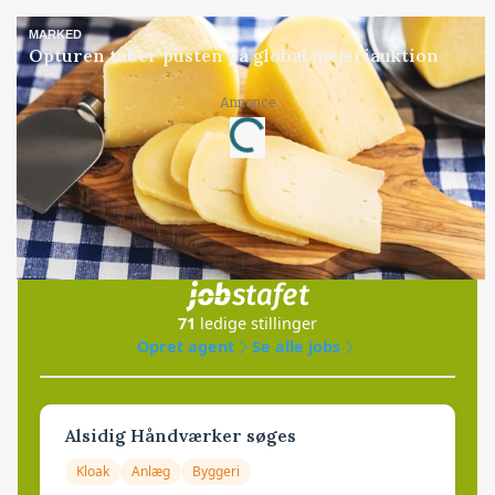
MARKED
Opturen taber pusten på global mejeriauktion
Annonce
Loading...
Jobs
i samarbejde med
71
ledige stillinger
Opret agent
Se alle jobs
Alsidig Håndværker søges
Kloak
Anlæg
Byggeri