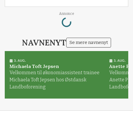
Loading...
Annonce
NAVNENYT
Se mere navnenyt
3. AUG.
3. AUG.
Michaela Toft Jepsen
Anette Pl
Velkommen til økonomiassistent trainee
Velkommen 
Michaela Toft Jepsen hos Østdansk
Anette Pl
Landboforening
Landbofor