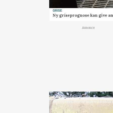
GRISE
Ny griseprognose kan give anl
Annonce
MARKED
AgroMarkets: Mindre konkurr