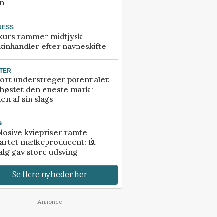
an
NESS
kurs rammer midtjysk
inhandler efter navneskifte
TER
ort understreger potentialet:
høstet den eneste mark i
en af sin slags
G
losive kviepriser ramte
artet mælkeproducent: Ét
alg gav store udsving
Se flere nyheder her
Annonce