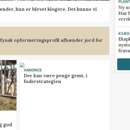
PLAN
Ny so
ender, hun er blevet klogere. Det kunne vi
Har 
verde
KVÆG
Ekspl
stfynsk opformeringsprofil afhænder jord for
nyst
frava
ANNONCE
Der kan være penge gemt, i
foderstrategien
ig god