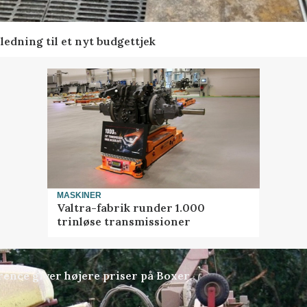
edning til et nyt budgettjek
MASKINER
Valtra-fabrik runder 1.000
trinløse transmissioner
ence giver højere priser på Boxer