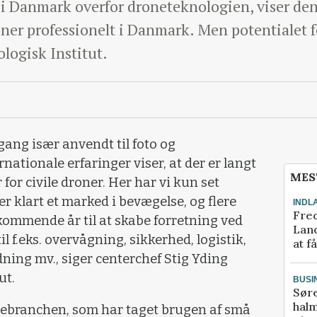
 i Danmark overfor droneteknologien, viser den
oner professionelt i Danmark. Men potentialet 
ologisk Institut.
gang især anvendt til foto og
nationale erfaringer viser, at der er langt
MES
or civile droner. Her har vi kun set
r klart et marked i bevægelse, og flere
INDL
Fred
ommende år til at skabe forretning ved
Land
l f.eks. overvågning, sikkerhed, logistik,
at f
ning mv., siger centerchef Stig Yding
ut.
BUSI
Sør
halm
diebranchen, som har taget brugen af små