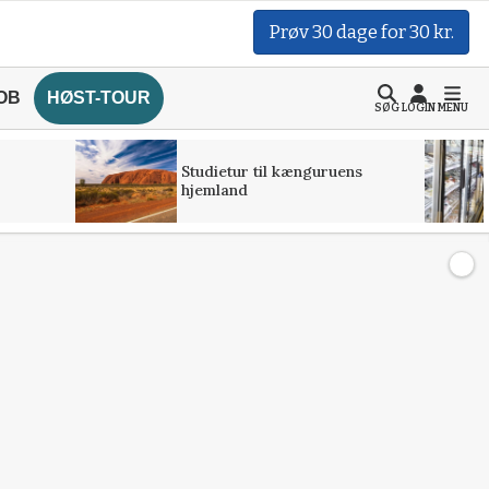
Prøv 30 dage for 30 kr.
OB
HØST-TOUR
SØG
LOGIN
MENU
Studietur til kænguruens
hjemland