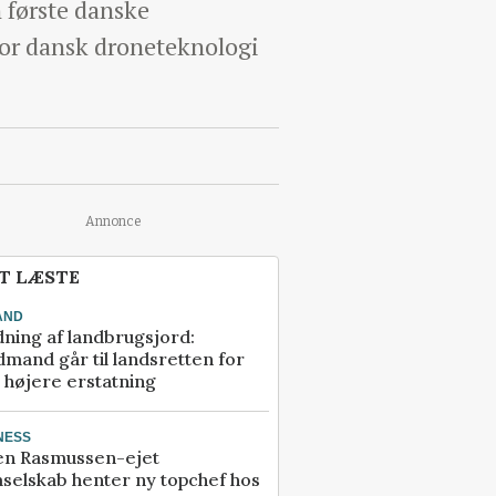
 første danske
for dansk droneteknologi
Annonce
T LÆSTE
AND
ning af landbrugsjord:
mand går til landsretten for
å højere erstatning
NESS
en Rasmussen-ejet
selskab henter ny topchef hos