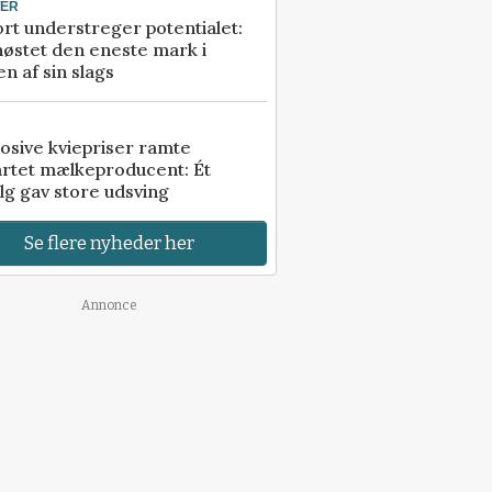
TER
rt understreger potentialet:
høstet den eneste mark i
n af sin slags
osive kviepriser ramte
artet mælkeproducent: Ét
lg gav store udsving
Se flere nyheder her
Annonce