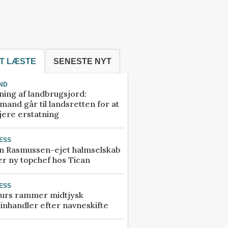
T LÆSTE
SENESTE NYT
ND
ning af landbrugsjord:
and går til landsretten for at
jere erstatning
ESS
n Rasmussen-ejet halmselskab
r ny topchef hos Tican
ESS
urs rammer midtjysk
inhandler efter navneskifte