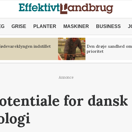
ÆG
GRISE
PLANTER
MASKINER
BUSINESS
J
fødevareklyngen indstillet
Den drøje sandhed om
prioritet
Annonce
otentiale for dansk
ologi