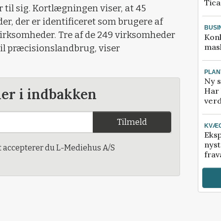
Tic
il sig. Kortlægningen viser, at 45
r, der er identificeret som brugere af
BUSI
irksomheder. Tre af de 249 virksomheder
Kon
mask
il præcisionslandbrug, viser
PLAN
Ny s
der i indbakken
Har 
verd
Tilmeld
KVÆ
Eksp
nyst
t accepterer du L-Mediehus A/S
frav