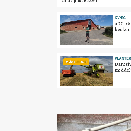
til at passe køer
KVÆG
500-60
besked
PLANTE
HØST-TOUR
Danish
middel