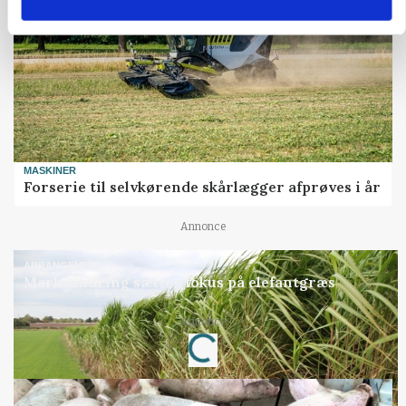
MASKINER
Forserie til selvkørende skårlægger afprøves i år
Annonce
ARRANGEMENT
Markvandring sætter fokus på elefantgræs
Loading...
Annonce