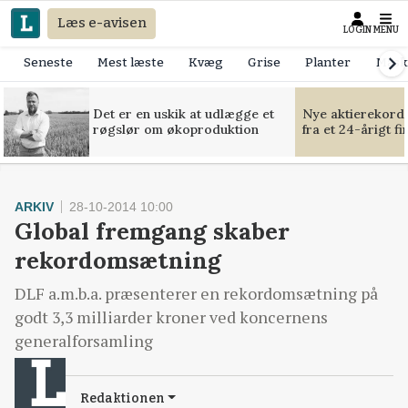
Læs e-avisen
LOGIN
MENU
Seneste
Mest læste
Kvæg
Grise
Planter
Mask
Det er en uskik at udlægge et
Nye aktierekorde
røgslør om økoproduktion
fra et 24-årigt f
ARKIV
28-10-2014 10:00
Global fremgang skaber
rekordomsætning
DLF a.m.b.a. præsenterer en rekordomsætning på
godt 3,3 milliarder kroner ved koncernens
generalforsamling
Redaktionen