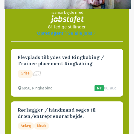
Jobs
i samarbejde med
81
ledige stillinger
Opret agent
Se alle jobs
Elevplads tilbydes ved Ringkøbing /
Trainee placement Ringkøbing
Grise
6950, Ringkøbing
06. aug.
NY
Rørlægger / håndmand søges til
dræn/entreprenørarbejde.
Anlæg
Kloak