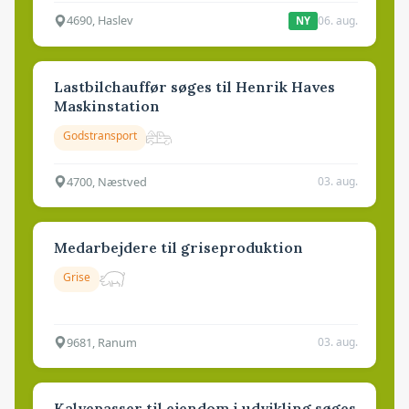
4690, Haslev
06. aug.
NY
Lastbilchauffør søges til Henrik Haves
Maskinstation
Godstransport
4700, Næstved
03. aug.
Medarbejdere til griseproduktion
Grise
9681, Ranum
03. aug.
Kalvepasser til ejendom i udvikling søges