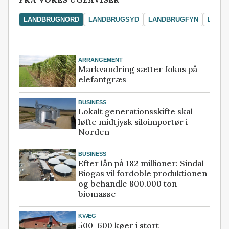
LANDBRUGNORD
LANDBRUGSYD
LANDBRUGFYN
LAND
ARRANGEMENT
Markvandring sætter fokus på
elefantgræs
BUSINESS
Lokalt generationsskifte skal
løfte midtjysk siloimportør i
Norden
BUSINESS
Efter lån på 182 millioner: Sindal
Biogas vil fordoble produktionen
og behandle 800.000 ton
biomasse
KVÆG
500-600 køer i stort