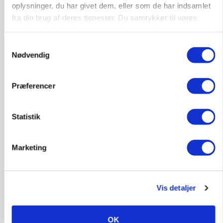
oplysninger, du har givet dem, eller som de har indsamlet
fra din brug af deres tjenester. Du samtykker til vores
cookies, hvis du fortsætter med at anvende vores
hjemmeside.
Samtykkevalg
Nødvendig
Præferencer
Statistik
GRISE
Marketing
Svineproducenter kalder Danish Crowns pris en
katastrofe
Annonce
Vis detaljer
OK