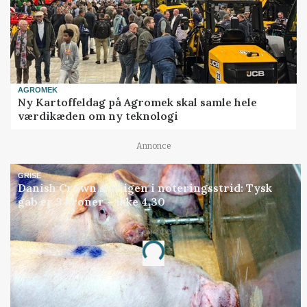
AGROMEK
Ny Kartoffeldag på Agromek skal samle hele
værdikæden om ny teknologi
Annonce
GRISE
Danish Crown slår igen i noteringsstrid: Tysk
gab er 3 kroner – ikke 4,30
Annonce
Loading...