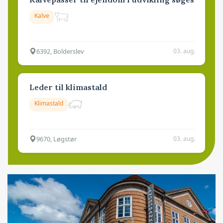
Kalve
6392, Bolderslev
03. aug.
Leder til klimastald
Klimastald
9670, Løgstør
03. aug.