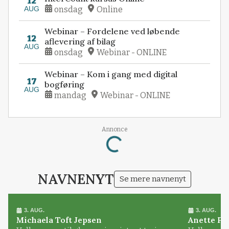
12
AUG
onsdag
Online
Webinar – Fordelene ved løbende
12
aflevering af bilag
AUG
onsdag
Webinar - ONLINE
Webinar – Kom i gang med digital
17
bogføring
AUG
mandag
Webinar - ONLINE
Loading...
Annonce
NAVNENYT
Se mere navnenyt
3. AUG.
3. AUG.
Michaela Toft Jepsen
Anette Pl