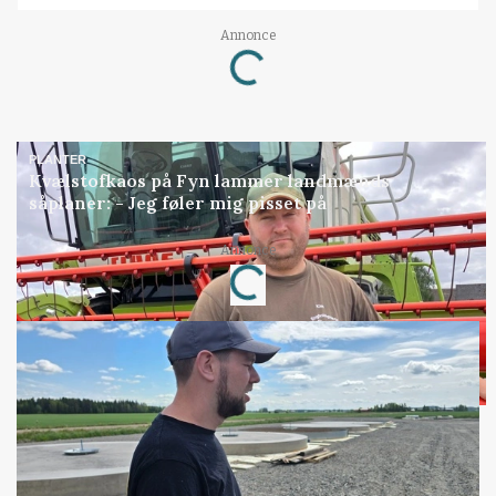
Loading...
Annonce
PLANTER
Kvælstofkaos på Fyn lammer landmænds
såplaner: - Jeg føler mig pisset på
Loading...
Annonce