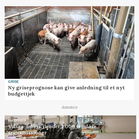
GRISE
Ny griseprognose kan give anledning til et nyt
budgettjek
Annonce
MASKINER
Valtra-fabrik runder 1.000 trinløse
transmissioner