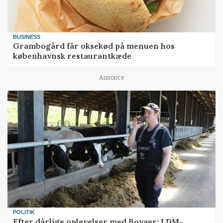
BUSINESS
Grambogård får oksekød på menuen hos
københavnsk restaurantkæde
Annonce
POLITIK
Efter dårlige oplevelser med Bovaer: LDM-