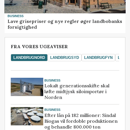
BUSINESS
Lave grisepriser og nye regler øger landbobanks
forsigtighed
FRA VORES UGEAVISER
LANDBRUGNORD
LANDBRUGSYD
LANDBRUGFYN
LAND
BUSINESS
Lokalt generationsskifte skal
løfte midtjysk siloimportør i
Norden
BUSINESS
Efter lån på 182 millioner: Sindal
Biogas vil fordoble produktionen
og behandle 800.000 ton