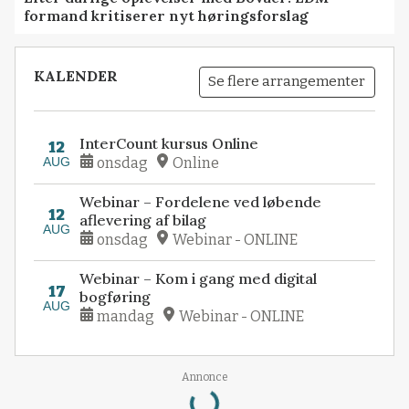
formand kritiserer nyt høringsforslag
KALENDER
Se flere arrangementer
InterCount kursus Online
12
AUG
onsdag
Online
Webinar – Fordelene ved løbende
12
aflevering af bilag
AUG
onsdag
Webinar - ONLINE
Webinar – Kom i gang med digital
17
bogføring
AUG
mandag
Webinar - ONLINE
Annonce
Loading...