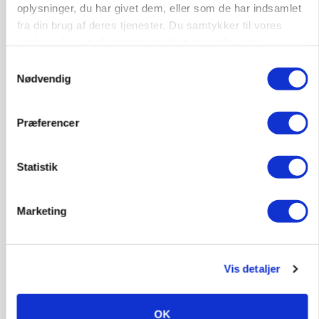
oplysninger, du har givet dem, eller som de har indsamlet
Annonce
fra din brug af deres tjenester. Du samtykker til vores
cookies, hvis du fortsætter med at anvende vores
hjemmeside.
Samtykkevalg
Nødvendig
Præferencer
Statistik
Marketing
BUSINESS
Efter fire årtier: Familieejet vestjysk producent
af staldinventar får ny medejer
Vis detaljer
Annonce
KULTUR
OK
Største Manitou fik gammel vindmølle til at