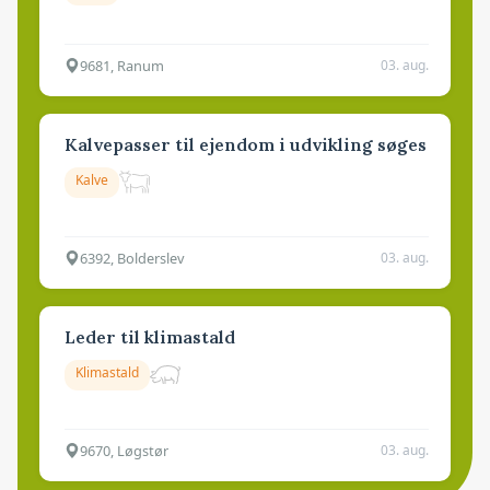
9681, Ranum
03. aug.
Kalvepasser til ejendom i udvikling søges
Kalve
6392, Bolderslev
03. aug.
Leder til klimastald
Klimastald
9670, Løgstør
03. aug.