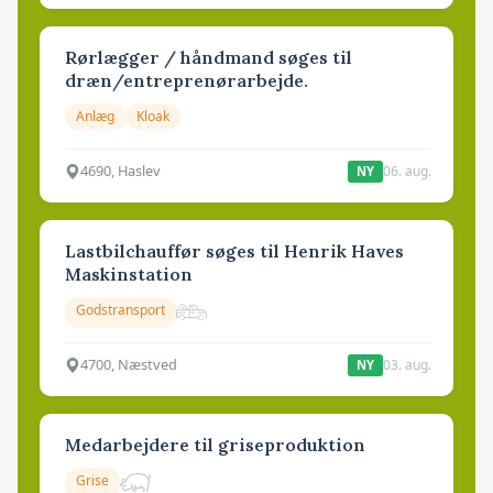
Rørlægger / håndmand søges til
dræn/entreprenørarbejde.
Anlæg
Kloak
4690, Haslev
06. aug.
NY
Lastbilchauffør søges til Henrik Haves
Maskinstation
Godstransport
4700, Næstved
03. aug.
NY
Medarbejdere til griseproduktion
Grise