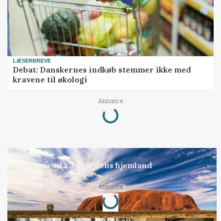
LÆSERBREVE
Debat: Danskernes indkøb stemmer ikke med
kravene til økologi
Annonce
Loading...
KULTUR
Studietur til kænguruens hjemland
Annonce
Loading...