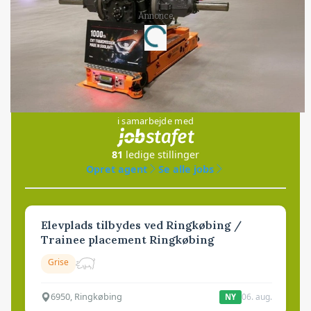
Annonce
Loading...
Jobs
i samarbejde med
81
ledige stillinger
Opret agent
Se alle jobs
Elevplads tilbydes ved Ringkøbing /
Trainee placement Ringkøbing
Grise
6950, Ringkøbing
06. aug.
NY