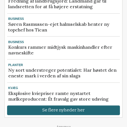
Fredning af landbrugsjord: Landmand går til
landsretten for at få højere erstatning
BUSINESS
Søren Rasmussen-ejet halmselskab henter ny
topchef hos Tican
BUSINESS
Konkurs rammer midtjysk maskinhandler efter
navneskifte
PLANTER
Ny sort understreger potentialet: Har høstet den
eneste mark i verden af sin slags
KVÆG
Eksplosive kviepriser ramte nystartet
mælkeproducent: Ét fravalg gav store udsving
Se flere nyheder her
Annonce