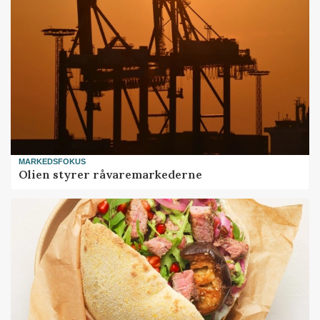
MARKEDSFOKUS
Olien styrer råvaremarkederne