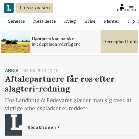
Læs e-avisen
LOGIN
MENU
Seneste
Mest læste
Kvæg
Grise
Planter
Mask
Høstpres kan sænke
Herregård holde
hvedeprisen yderligere
ARKIV
04-06-2014 11:18
Aftalepartnere får ros efter
slagteri-redning
Hos Landbrug & Fødevarer glæder man sig over, at
vigtige arbejdspladser er reddet
Redaktionen