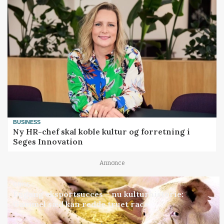
BUSINESS
Ny HR-chef skal koble kultur og forretning i
Seges Innovation
Annonce
GRISE
Engang eksportsucces – nu kulturhistorie:
Gammel sæd kan redde truet race