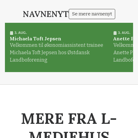
NAVNENYT
Se mere navnenyt
3. AUG.
3. AUG.
Michaela Toft Jepsen
Anette Pl
Velkommen til økonomiassistent trainee
Velkommen 
Michaela Toft Jepsen hos Østdansk
Anette Pl
Landboforening
Landbofor
MERE FRA L-
MEDIEHUS