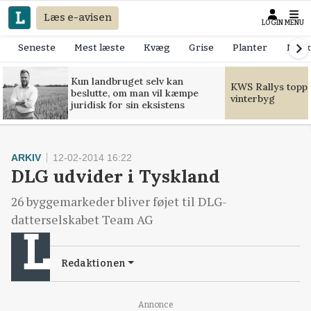
Læs e-avisen
LOGIN
MENU
Seneste
Mest læste
Kvæg
Grise
Planter
Mask
Kun landbruget selv kan
KWS Rallys toppe
beslutte, om man vil kæmpe
vinterbyg
juridisk for sin eksistens
ARKIV
12-02-2014 16:22
DLG udvider i Tyskland
26 byggemarkeder bliver føjet til DLG-
datterselskabet Team AG
Redaktionen
Loading...
Annonce