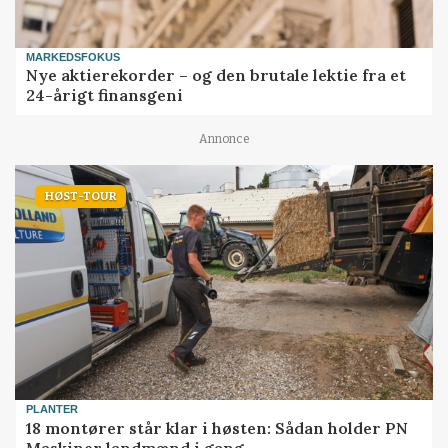
MARKEDSFOKUS
Nye aktierekorder – og den brutale lektie fra et
24-årigt finansgeni
Annonce
HØST-TOUR
PLANTER
18 montører står klar i høsten: Sådan holder PN
Maskiner landmænd i gang