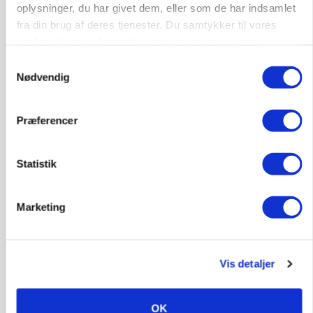
oplysninger, du har givet dem, eller som de har indsamlet
Annonce
fra din brug af deres tjenester. Du samtykker til vores
cookies, hvis du fortsætter med at anvende vores
hjemmeside.
Samtykkevalg
Nødvendig
Præferencer
Statistik
BUSINESS
Marketing
Ejer eller medejer? Nyt tv-format udfordrer
landbrugets ejerstruktur
Annonce
Vis detaljer
MARKED
Russisk mælkepris dykker 23 procent
OK