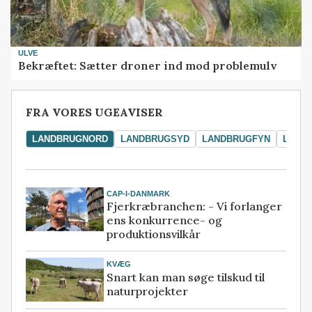
ULVE
Bekræftet: Sætter droner ind mod problemulv
FRA VORES UGEAVISER
LANDBRUGNORD
LANDBRUGSYD
LANDBRUGFYN
LAND
CAP-I-DANMARK
Fjerkræbranchen: - Vi forlanger
ens konkurrence- og
produktionsvilkår
KVÆG
Snart kan man søge tilskud til
naturprojekter