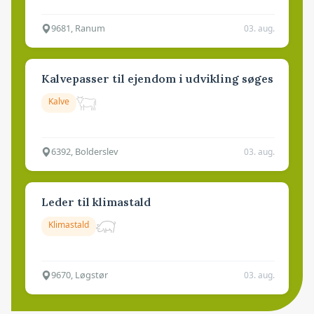
9681, Ranum
03. aug.
Kalvepasser til ejendom i udvikling søges
Kalve
6392, Bolderslev
03. aug.
Leder til klimastald
Klimastald
9670, Løgstør
03. aug.