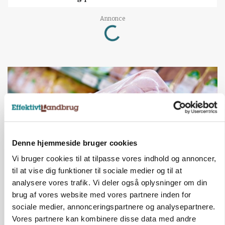
Loading...
Annonce
Denne hjemmeside bruger cookies
Vi bruger cookies til at tilpasse vores indhold og annoncer,
til at vise dig funktioner til sociale medier og til at
analysere vores trafik. Vi deler også oplysninger om din
MARKEDSFOKUS
brug af vores website med vores partnere inden for
Prisgab på 20 kroner pr. kg vokser: Polsk kylling
sociale medier, annonceringspartnere og analysepartnere.
presser markedet
Vores partnere kan kombinere disse data med andre