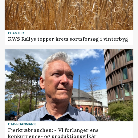
PLANTER
KWS Rallys topper årets sortsforsøg i vinterbyg
CAP-I-DANMARK
Fjerkræbranchen: - Vi forlanger ens
konkurrence- og produktionsvilkår