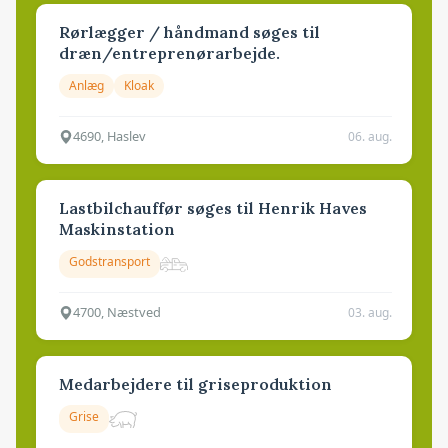
Rørlægger / håndmand søges til
dræn/entreprenørarbejde.
Anlæg
Kloak
4690, Haslev
06. aug.
Lastbilchauffør søges til Henrik Haves
Maskinstation
Godstransport
4700, Næstved
03. aug.
Medarbejdere til griseproduktion
Grise