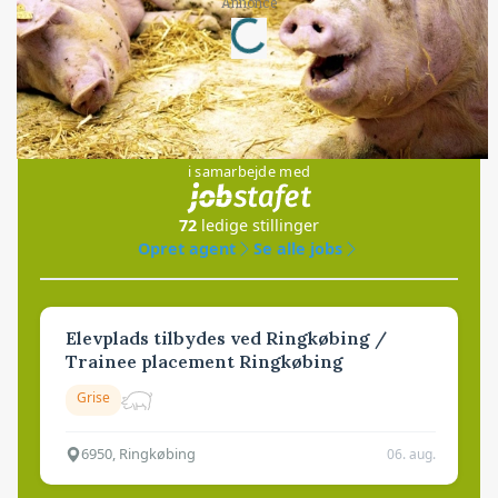
Loading...
Annonce
Jobs
i samarbejde med
72
ledige stillinger
Opret agent
Se alle jobs
Elevplads tilbydes ved Ringkøbing /
Trainee placement Ringkøbing
Grise
6950, Ringkøbing
06. aug.