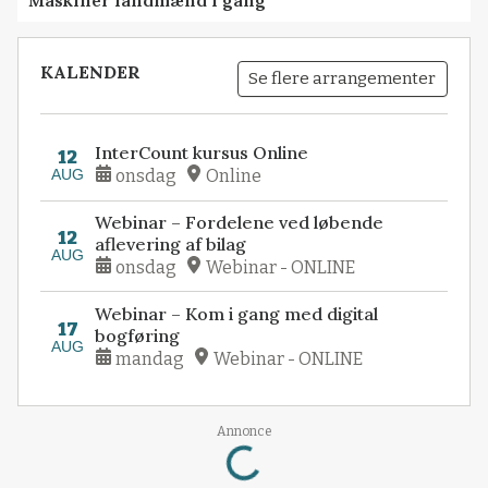
KALENDER
Se flere arrangementer
InterCount kursus Online
12
AUG
onsdag
Online
Webinar – Fordelene ved løbende
12
aflevering af bilag
AUG
onsdag
Webinar - ONLINE
Webinar – Kom i gang med digital
17
bogføring
AUG
mandag
Webinar - ONLINE
Loading...
Annonce