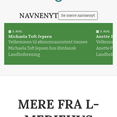
NAVNENYT
Se mere navnenyt
3. AUG.
3. AUG.
Michaela Toft Jepsen
Anette Pl
Velkommen til økonomiassistent trainee
Velkommen 
Michaela Toft Jepsen hos Østdansk
Anette Pl
Landboforening
Landbofor
MERE FRA L-