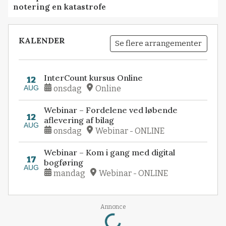
notering en katastrofe
KALENDER
Se flere arrangementer
InterCount kursus Online
12
AUG
onsdag
Online
Webinar – Fordelene ved løbende
12
aflevering af bilag
AUG
onsdag
Webinar - ONLINE
Webinar – Kom i gang med digital
17
bogføring
AUG
mandag
Webinar - ONLINE
Loading...
Annonce