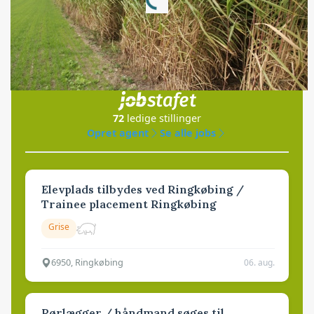
Loading...
Jobs
i samarbejde med
72
ledige stillinger
Opret agent
Se alle jobs
Elevplads tilbydes ved Ringkøbing /
Trainee placement Ringkøbing
Grise
6950, Ringkøbing
06. aug.
Rørlægger / håndmand søges til