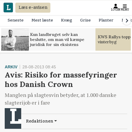
Læs e-avisen
LOGIN
MENU
Seneste
Mest læste
Kvæg
Grise
Planter
Mask
Kun landbruget selv kan
KWS Rallys toppe
beslutte, om man vil kæmpe
vinterbyg
juridisk for sin eksistens
ARKIV
28-08-2013 08:45
Avis: Risiko for massefyringer
hos Danish Crown
Manglen på slagtesvin betyder, at 1.000 danske
slagterijob er i fare
Redaktionen