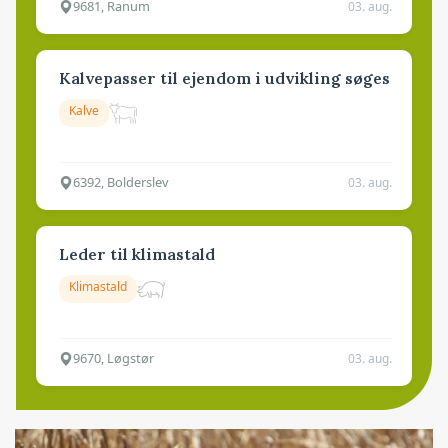
9681, Ranum
03. aug.
Kalvepasser til ejendom i udvikling søges
Kalve
6392, Bolderslev
03. aug.
Leder til klimastald
Klimastald
9670, Løgstør
03. aug.