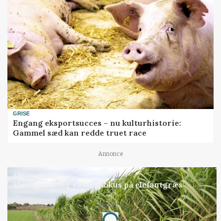
GRISE
Engang eksportsucces – nu kulturhistorie:
Gammel sæd kan redde truet race
Annonce
ARRANGEMENT
Markvandring sætter fokus på elefantgræs
Annonce