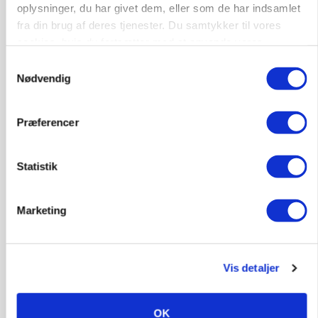
Loading...
Annonce
oplysninger, du har givet dem, eller som de har indsamlet
fra din brug af deres tjenester. Du samtykker til vores
cookies, hvis du fortsætter med at anvende vores
hjemmeside.
Samtykkevalg
Nødvendig
Præferencer
Statistik
Marketing
POLITIK
»Nu stopper I«: Landbrugsdebattør og
protestgruppe vil demonstrere mod ny
gødskningslov
Vis detaljer
OK