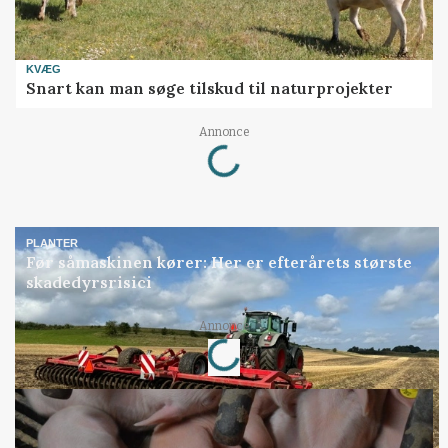
KVÆG
Snart kan man søge tilskud til naturprojekter
Loading...
Annonce
PLANTER
Før såmaskinen kører: Her er efterårets største
skadedyrsrisici
Loading...
Annonce