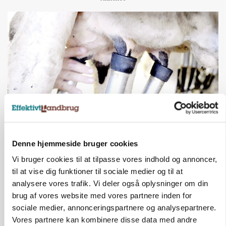
MARKED
Denne hjemmeside bruger cookies
Russisk mælkepris dykker 23 procent
Vi bruger cookies til at tilpasse vores indhold og annoncer,
Annonce
til at vise dig funktioner til sociale medier og til at
analysere vores trafik. Vi deler også oplysninger om din
BUSINESS
brug af vores website med vores partnere inden for
Fra mark til mur: Byggeriet kan åbne nyt
marked for biokul
sociale medier, annonceringspartnere og analysepartnere.
Vores partnere kan kombinere disse data med andre