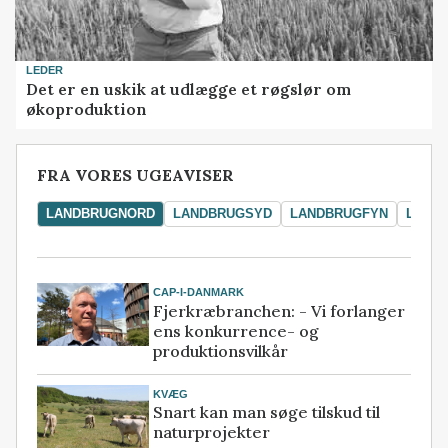
LEDER
Det er en uskik at udlægge et røgslør om
økoproduktion
FRA VORES UGEAVISER
LANDBRUGNORD
LANDBRUGSYD
LANDBRUGFYN
LAND
CAP-I-DANMARK
Fjerkræbranchen: - Vi forlanger
ens konkurrence- og
produktionsvilkår
KVÆG
Snart kan man søge tilskud til
naturprojekter