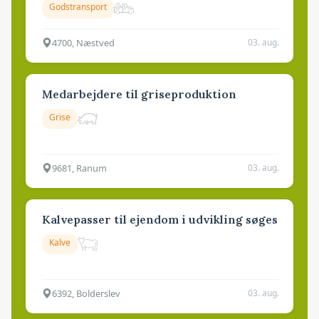
Godstransport
4700, Næstved
03. aug.
Medarbejdere til griseproduktion
Grise
9681, Ranum
03. aug.
Kalvepasser til ejendom i udvikling søges
Kalve
6392, Bolderslev
03. aug.