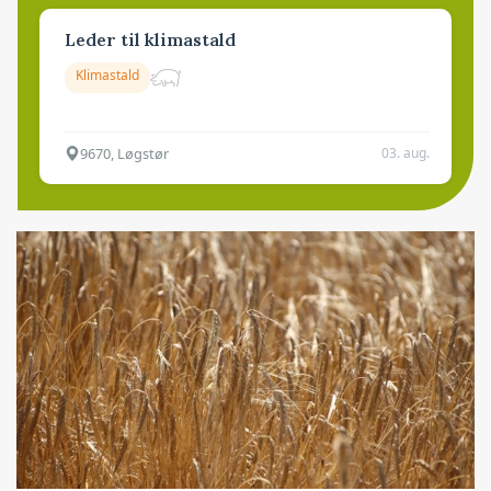
Leder til klimastald
Klimastald
9670, Løgstør
03. aug.