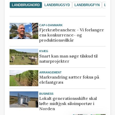
LANDBRUGNORD
LANDBRUGSYD
LANDBRUGFYN
LAND
CAP-I-DANMARK
Fjerkræbranchen: - Vi forlanger
ens konkurrence- og
produktionsvilkår
KVÆG
Snart kan man søge tilskud til
naturprojekter
ARRANGEMENT
Markvandring sætter fokus på
elefantgræs
BUSINESS
Lokalt generationsskifte skal
løfte midtjysk siloimportør i
Norden