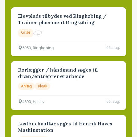
Elevplads tilbydes ved Ringkøbing /
Trainee placement Ringkøbing
Grise
6950, Ringkøbing
06. aug.
Rørlægger / håndmand søges til
dræn/entreprenørarbejde.
Anlæg
Kloak
4690, Haslev
06. aug.
Lastbilchauffør søges til Henrik Haves
Maskinstation