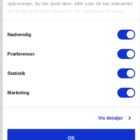
oplysninger, du har givet dem, eller som de har indsamlet
fra din brug af deres tjenester. Du samtykker til vores
cookies, hvis du fortsætter med at anvende vores
hjemmeside.
Samtykkevalg
POLITIK
Nødvendig
»Nu stopper I«: Landbrugsdebattør og
protestgruppe vil demonstrere mod ny
gødskningslov
Præferencer
Statistik
Marketing
Vis detaljer
POLITIK
OK