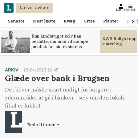
Læs e-avisen
LOGIN
MENU
Seneste
Mest læste
Kvæg
Grise
Planter
Mask
Kun landbruget selv kan
KWS Rallys toppe
beslutte, om man vil kæmpe
vinterbyg
juridisk for sin eksistens
ARKIV
19-04-2013 10:45
Glæde over bank i Brugsen
Det bliver måske snart muligt for borgere i
yderområder at gå i banken – selv om den lokale
filial er lukket
Redaktionen