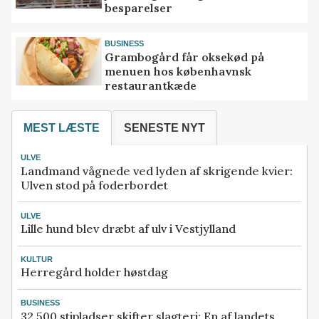
besparelser
BUSINESS
Grambogård får oksekød på
menuen hos københavnsk
restaurantkæde
MEST LÆSTE
SENESTE NYT
ULVE
Landmand vågnede ved lyden af skrigende kvier:
Ulven stod på foderbordet
ULVE
Lille hund blev dræbt af ulv i Vestjylland
KULTUR
Herregård holder høstdag
BUSINESS
32.500 stipladser skifter slagteri: En af landets