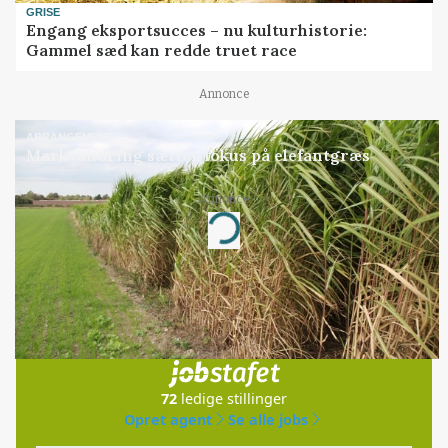
GRISE
Engang eksportsucces – nu kulturhistorie:
Gammel sæd kan redde truet race
Annonce
ARRANGEMENT
Markvandring sætter fokus på elefantgræs
Annonce
Loading...
Jobs
i samarbejde med
72
ledige stillinger
Opret agent
Se alle jobs