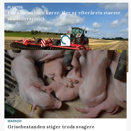
PLANTER
Før såmaskinen kører: Her er efterårets største
skadedyrsrisici
Annonce
Loading...
MARKED
Grisebestanden stiger trods svagere