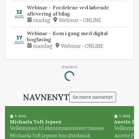
Webinar – Fordelene ved løbende
12
aflevering af bilag
AUG
onsdag
Webinar - ONLINE
Webinar – Kom i gang med digital
17
bogføring
AUG
mandag
Webinar - ONLINE
Annonce
Loading...
NAVNENYT
Se mere navnenyt
3. AUG.
3. AUG.
Michaela Toft Jepsen
Anette Pl
Velkommen til økonomiassistent trainee
Velkommen 
Michaela Toft Jepsen hos Østdansk
Anette Pl