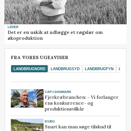
LEDER
Det er en uskik at udlægge et røgslør om
økoproduktion
FRA VORES UGEAVISER
LANDBRUGNORD
LANDBRUGSYD
LANDBRUGFYN
LAND
CAP-I-DANMARK
Fjerkræbranchen: - Vi forlanger
ens konkurrence- og
produktionsvilkår
KVÆG
Snart kan man søge tilskud til