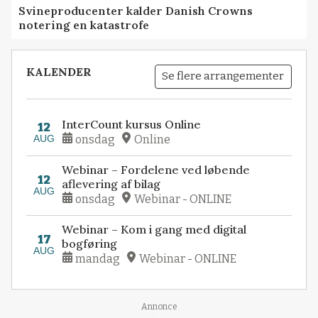
Svineproducenter kalder Danish Crowns
notering en katastrofe
KALENDER
Se flere arrangementer
InterCount kursus Online
12
AUG
onsdag
Online
Webinar – Fordelene ved løbende
12
aflevering af bilag
AUG
onsdag
Webinar - ONLINE
Webinar – Kom i gang med digital
17
bogføring
AUG
mandag
Webinar - ONLINE
Loading...
Annonce