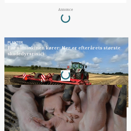
Loading...
Annonce
PLANTER
Før såmaskinen kører: Her er efterårets største
skadedyrsrisici
Loading...
Annonce