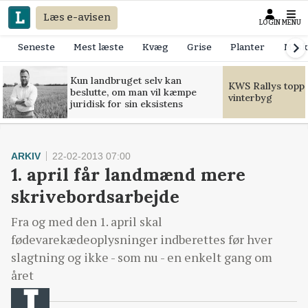
Læs e-avisen
LOGIN
MENU
Seneste
Mest læste
Kvæg
Grise
Planter
Mask
Kun landbruget selv kan
KWS Rallys toppe
beslutte, om man vil kæmpe
vinterbyg
juridisk for sin eksistens
ARKIV
22-02-2013 07:00
1. april får landmænd mere
skrivebordsarbejde
Fra og med den 1. april skal
fødevarekædeoplysninger indberettes før hver
slagtning og ikke - som nu - en enkelt gang om
året