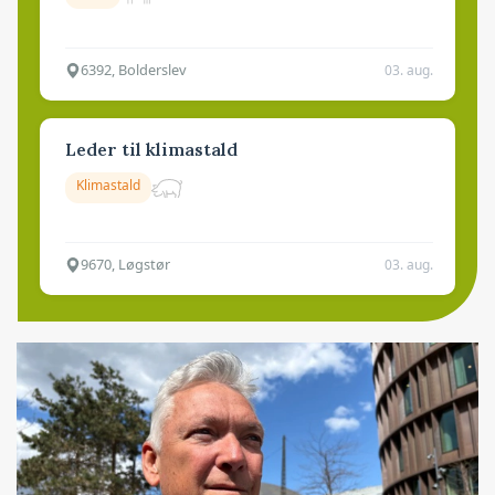
6392, Bolderslev
03. aug.
Leder til klimastald
Klimastald
9670, Løgstør
03. aug.