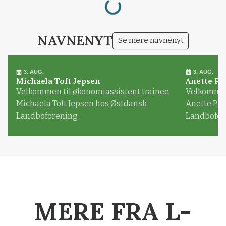
NAVNENYT
Se mere navnenyt
3. AUG.
3. AUG.
Michaela Toft Jepsen
Anette Pl
Velkommen til økonomiassistent trainee
Velkommen 
Michaela Toft Jepsen hos Østdansk
Anette Pl
Landboforening
Landbofor
MERE FRA L-