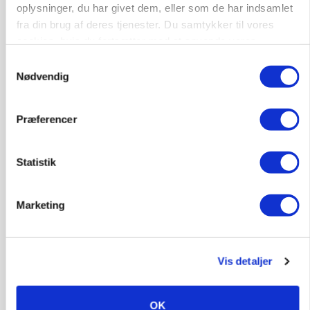
oplysninger, du har givet dem, eller som de har indsamlet
fra din brug af deres tjenester. Du samtykker til vores
cookies, hvis du fortsætter med at anvende vores
hjemmeside.
Samtykkevalg
Nødvendig
MARKED
Præferencer
Russisk mælkepris dykker 23 procent
Annonce
Statistik
BUSINESS
Fra mark til mur: Byggeriet kan åbne nyt
Marketing
marked for biokul
Loading...
Annonce
Vis detaljer
OK