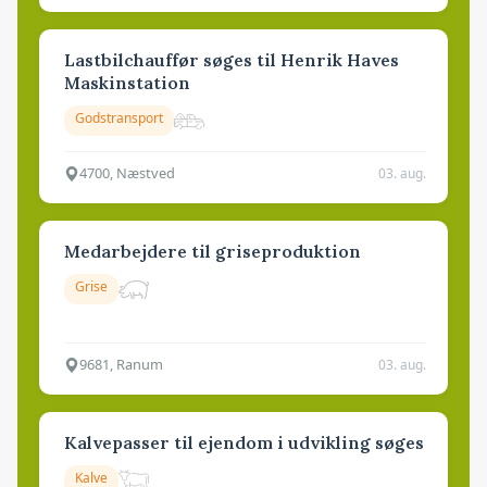
Lastbilchauffør søges til Henrik Haves
Maskinstation
Godstransport
4700, Næstved
03. aug.
Medarbejdere til griseproduktion
Grise
9681, Ranum
03. aug.
Kalvepasser til ejendom i udvikling søges
Kalve