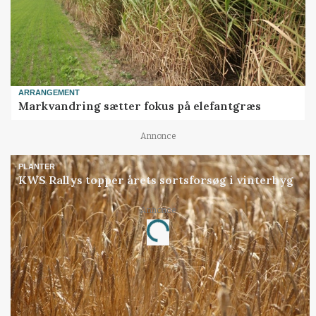
ARRANGEMENT
Markvandring sætter fokus på elefantgræs
Annonce
PLANTER
KWS Rallys topper årets sortsforsøg i vinterbyg
Annonce
Loading...
Jobs