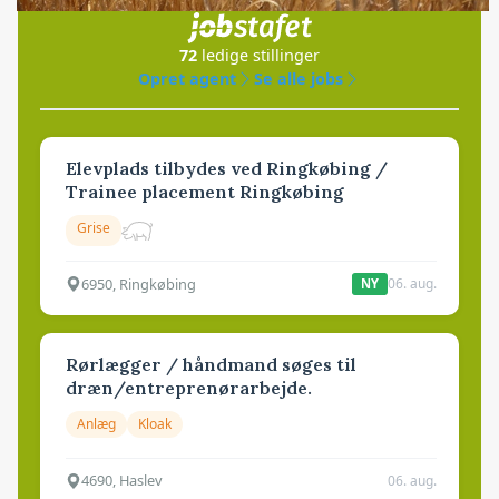
i samarbejde med
72
ledige stillinger
Opret agent
Se alle jobs
Elevplads tilbydes ved Ringkøbing /
Trainee placement Ringkøbing
Grise
6950, Ringkøbing
06. aug.
NY
Rørlægger / håndmand søges til
dræn/entreprenørarbejde.
Anlæg
Kloak
4690, Haslev
06. aug.