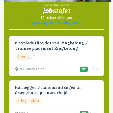
i samarbejde med
81
ledige stillinger
Opret agent
Se alle jobs
Elevplads tilbydes ved Ringkøbing /
Trainee placement Ringkøbing
Grise
6950, Ringkøbing
06. aug.
NY
Rørlægger / håndmand søges til
dræn/entreprenørarbejde.
Anlæg
Kloak