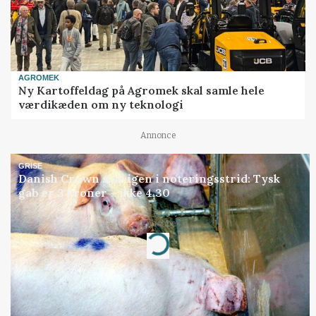
AGROMEK
Ny Kartoffeldag på Agromek skal samle hele
værdikæden om ny teknologi
Annonce
GRISE
Danish Crown slår igen i noteringsstrid: Tysk
gab er 3 kroner – ikke 4,30
Annonce
Loading...
Jobs