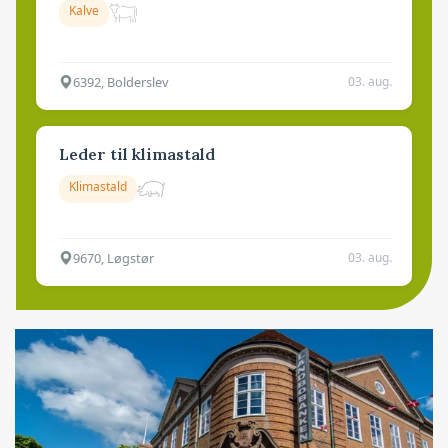
Kalve
6392, Bolderslev
03. aug.
Leder til klimastald
Klimastald
9670, Løgstør
03. aug.