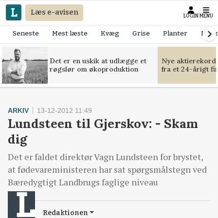
Læs e-avisen
LOGIN
MENU
Seneste
Mest læste
Kvæg
Grise
Planter
Mask
Det er en uskik at udlægge et
Nye aktierekorde
røgslør om økoproduktion
fra et 24-årigt f
ARKIV
13-12-2012 11:49
Lundsteen til Gjerskov: - Skam
dig
Det er faldet direktør Vagn Lundsteen for brystet,
at fødevareministeren har sat spørgsmålstegn ved
Bæredygtigt Landbrugs faglige niveau
Redaktionen