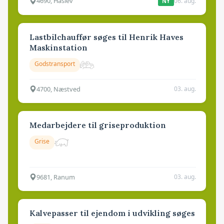
4690, Haslev
06. aug.
NY
Lastbilchauffør søges til Henrik Haves
Maskinstation
Godstransport
4700, Næstved
03. aug.
Medarbejdere til griseproduktion
Grise
9681, Ranum
03. aug.
Kalvepasser til ejendom i udvikling søges