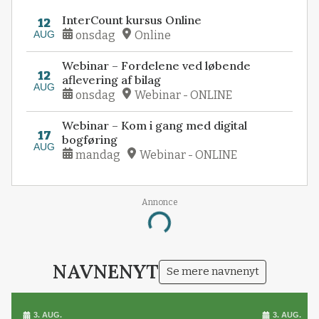
InterCount kursus Online
12
AUG
onsdag
Online
Webinar – Fordelene ved løbende
12
aflevering af bilag
AUG
onsdag
Webinar - ONLINE
Webinar – Kom i gang med digital
17
bogføring
AUG
mandag
Webinar - ONLINE
Annonce
Loading...
NAVNENYT
Se mere navnenyt
3. AUG.
3. AUG.