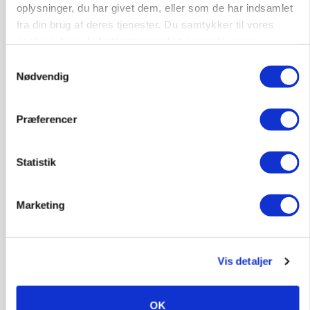
oplysninger, du har givet dem, eller som de har indsamlet
fra din brug af deres tjenester. Du samtykker til vores
cookies, hvis du fortsætter med at anvende vores
hjemmeside.
Samtykkevalg
Nødvendig
MASKINER
Præferencer
Forserie til selvkørende skårlægger afprøves i år
Annonce
Statistik
ARRANGEMENT
Markvandring sætter fokus på elefantgræs
Marketing
Annonce
Loading...
Vis detaljer
OK