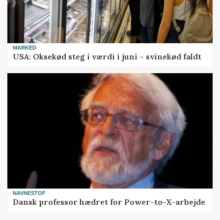
MARKED
USA: Oksekød steg i værdi i juni – svinekød faldt
NAVNESTOF
Dansk professor hædret for Power-to-X-arbejde