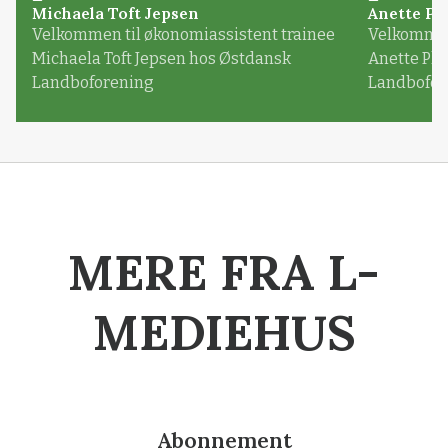
Michaela Toft Jepsen
Anette Pl
Velkommen til økonomiassistent trainee
Velkommen 
Michaela Toft Jepsen hos Østdansk
Anette Pl
Landboforening
Landbofor
MERE FRA L-
MEDIEHUS
Abonnement