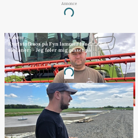
Annonce
Loading...
PLANTER
Kvælstofkaos på Fyn lammer landmænds
såplaner: - Jeg føler mig pisset på
Annonce
Loading...